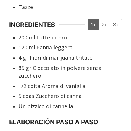
Tazze
INGREDIENTES
1x
2x
3x
200
ml
Latte intero
120
ml
Panna leggera
4
gr
Fiori di marijuana tritate
85
gr
Cioccolato in polvere senza
zucchero
1/2
cdita
Aroma di vaniglia
5
cdas
Zucchero di canna
Un pizzico di cannella
ELABORACIÓN PASO A PASO