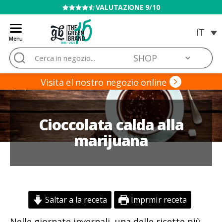
VENDITA VIETATA AI MINORI
Menu
Blog
Cerca:
de
Grow
Barato
Visita el nostro negozio online
Cioccolata calda alla
marijuana
Saltar a la receta
Imprmir receta
Nelle giornate invernali, una delle ricette più