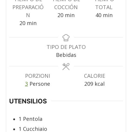
PREPARACIÓ
COCCIÓN
TOTAL
minuti
minuti
N
20
min
40
min
minuti
20
min
TIPO DE PLATO
Bebidas
PORZIONI
CALORIE
3
Persone
209
kcal
UTENSILIOS
1 Pentola
1 Cucchiaio