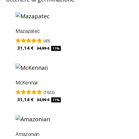
Mazapatec
(43)
31,14 €
34,99 €
11%
McKennaii
(1022)
31,14 €
34,99 €
11%
Amazonian