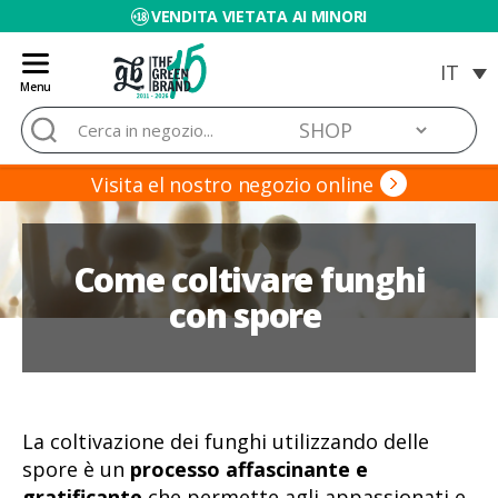
VENDITA VIETATA AI MINORI
Menu
Blog
Cerca:
de
Grow
Barato
Visita el nostro negozio online
Come coltivare funghi
con spore
La coltivazione dei funghi utilizzando delle
spore è un
processo affascinante e
gratificante
che permette agli appassionati e