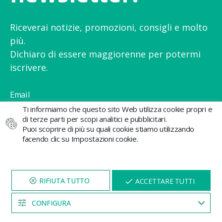
Riceverai notizie, promozioni, consigli e molto
più.
Dichiaro di essere maggiorenne per potermi
iscrivere.
Email
Ti informiamo che questo sito Web utilizza cookie propri e
di terze parti per scopi analitici e pubblicitari.
Puoi scoprire di più su quali cookie stiamo utilizzando
facendo clic su Impostazioni cookie.
Accetto l'informativa sulla privacy e ricevo
VISITA IL NOSTRO SITO
X
comunicazioni commerciali da GB The Green Brand
ACCETTARE TUTTI
PER 5 MINUTI E QUI
APPARIRÀ UNO
SCONTO
CONFIGURA
04:52