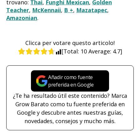
trovano:
Thai
,
Funghi Mexican
,
Golden
Teacher
,
McKennaii
,
B +
,
Mazatapec
,
Amazonian
.
Clicca per votare questo articolo!
[Total:
10
Average:
4.7
]
Añadir como fuente
preferida en Google
¿Te ha resultado útil este contenido? Marca
Grow Barato como tu fuente preferida en
Google y descubre antes nuestras guías,
novedades, consejos y mucho más.