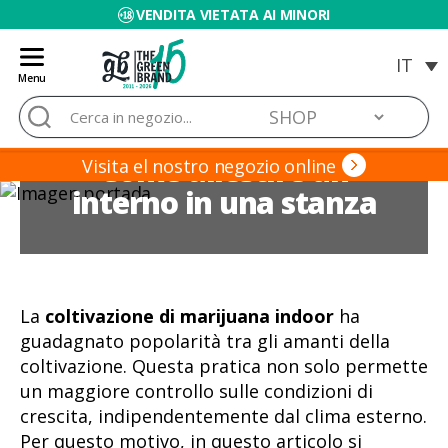
VENDITA VIETATA AI MINORI
Menu
Blog
Cerca:
de
Grow
Come allestire un
Barato
Visita el nostro negozio online
interno in una stanza
La
coltivazione di marijuana indoor
ha
guadagnato popolarità tra gli amanti della
coltivazione. Questa pratica non solo permette
un maggiore controllo sulle condizioni di
crescita, indipendentemente dal clima esterno.
Per questo motivo, in questo articolo si