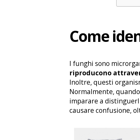
Come ident
I funghi sono microrgan
riproducono attraver
Inoltre, questi organi
Normalmente, quando si
imparare a distinguerli
causare confusione, olt