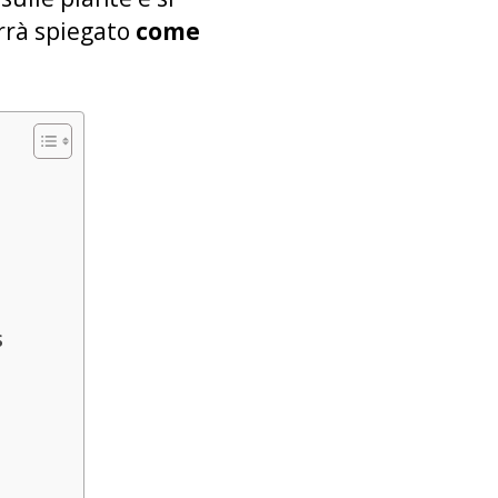
errà spiegato
come
s