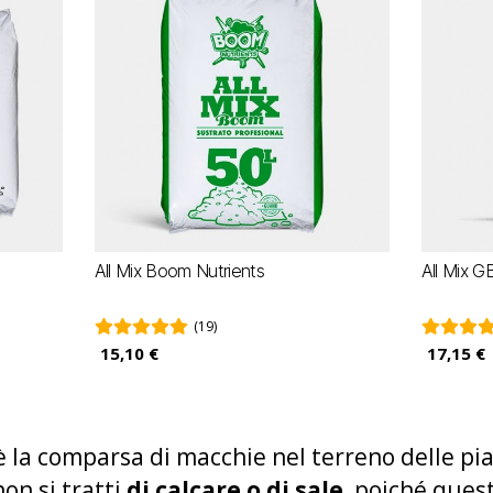
All Mix Boom Nutrients
All Mix G
(19)
15,10 €
17,15 €
è la comparsa di macchie nel terreno delle pi
non si tratti
di calcare o di sale
, poiché ques