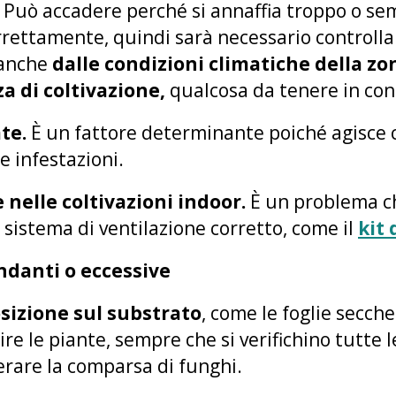
.
Può accadere perché si annaffia troppo o se
rettamente, quindi sarà necessario controllare
 anche
dalle condizioni climatiche della zona
a di coltivazione,
qualcosa da tenere in con
te.
È un fattore determinante poiché agisce c
e infestazioni.
 nelle coltivazioni indoor.
È un problema c
 sistema di ventilazione corretto, come il
kit 
danti o eccessive
izione sul substrato
, come le foglie secch
re le piante, sempre che si verifichino tutte l
rare la comparsa di funghi.