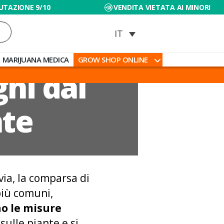
UTAZIONE 9/10
VENDITA VIETATA AI MINORI
MARIJUANA MEDICA
GROW SHOP ONLINE
hi dal
nte
via, la comparsa di
 più comuni,
o le misure
ulle piante e si