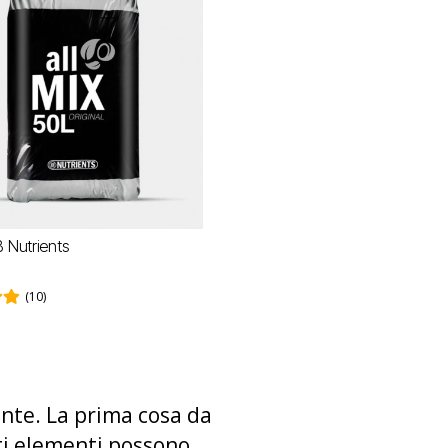
B Nutrients
(10)
ante. La prima cosa da
ti elementi possono