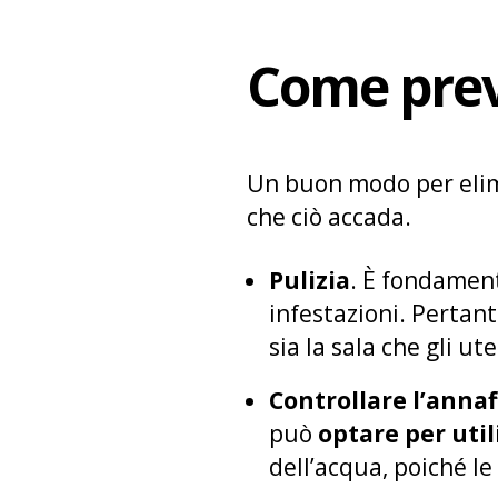
Come prev
Un buon modo per elimi
che ciò accada.
Pulizia
. È fondament
infestazioni. Pertan
sia la sala che gli ut
Controllare l’annaf
può
optare per util
dell’acqua, poiché l