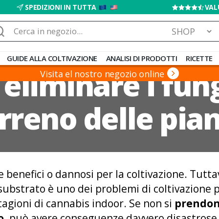
SPEDIZIONI IN TUTTA
VAL
rca:
GUIDE ALLA COLTIVAZIONE
ANALISI DI PRODOTTI
RICETTE
eliminare i fung
Visita el nostro negozio online
rreno delle pia
 benefici o dannosi per la coltivazione. Tutta
l substrato è uno dei problemi di coltivazione
tagioni di cannabis indoor. Se non si
prendon
o,
può avere conseguenze davvero disastrose s