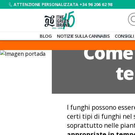
ATTENZIONE PERSONALIZZATA +34 96 206 62 98
Ce
Blog
BLOG
NOTIZIE SULLA CANNABIS
CONSIGLI
de
Come 
Grow
Barato
te
I funghi possono essere
certi tipi di funghi ne
soprattutto nelle pian
appropriate in temp