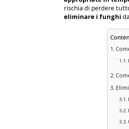
rischia di perdere tutt
eliminare i funghi
da
Conte
Come 
Come
Elimi