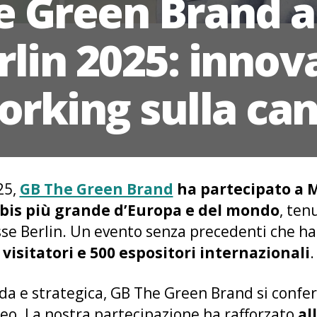
e Green Brand a
rlin 2025: innov
rking sulla ca
25,
GB The Green Brand
ha partecipato a M
abis più grande d’Europa e del mondo
, ten
sse Berlin. Un evento senza precedenti che ha
visitatori e 500 espositori internazionali
.
da e strategica, GB The Green Brand si confer
eo. La nostra partecipazione ha rafforzato
al