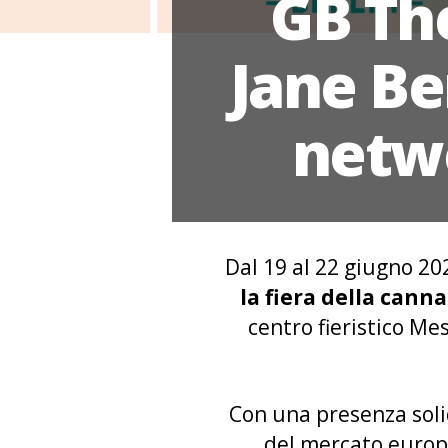
GB Th
Jane Be
netwo
Dal 19 al 22 giugno 20
la fiera della cann
centro fieristico Me
Con una presenza soli
del mercato europ