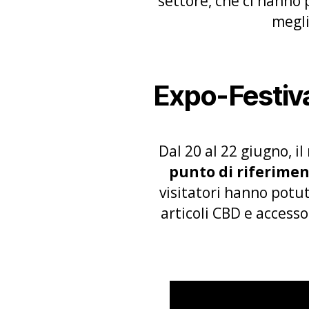
settore, che ci hanno 
megli
Expo-Festival
Dal 20 al 22 giugno, i
punto di riferime
visitatori hanno potut
articoli CBD e access