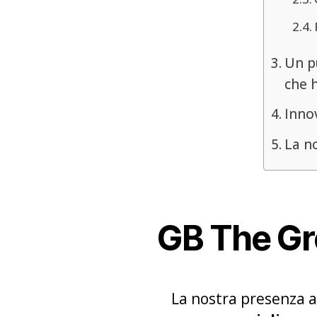
Un pu
che 
Innov
La no
GB The Gr
La nostra presenza a