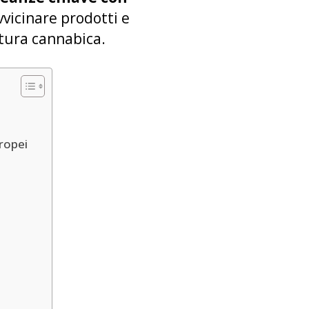
vvicinare prodotti e
ltura cannabica.
uropei