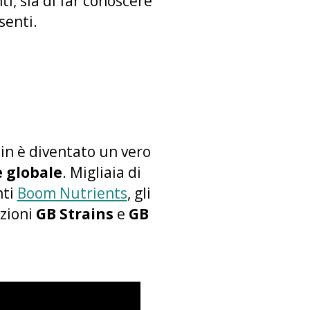
i, sia di far conoscere
senti.
lin è diventato un vero
 globale
. Migliaia di
nti
Boom Nutrients
, gli
ezioni
GB Strains
e
GB