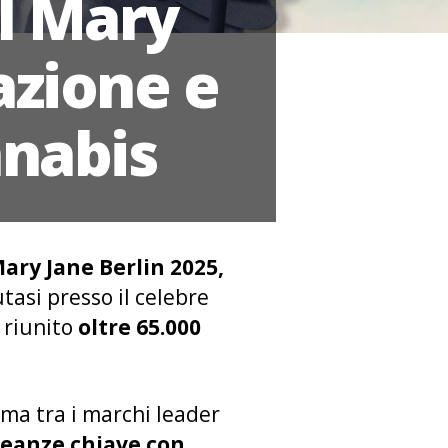
l Mary
azione e
nnabis
ary Jane Berlin 2025,
utasi presso il celebre
 riunito
oltre 65.000
ma tra i marchi leader
leanze chiave con