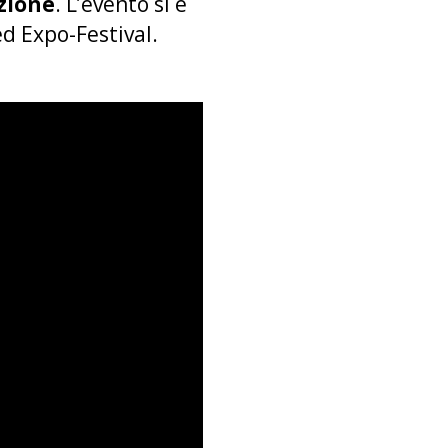
azione
. L’evento si è
ed Expo-Festival.