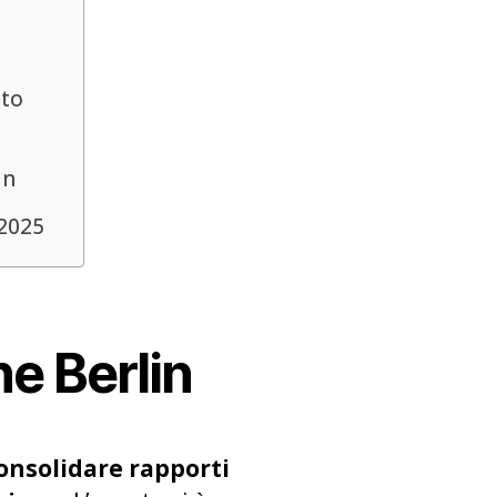
sto
in
 2025
e Berlin
onsolidare rapporti