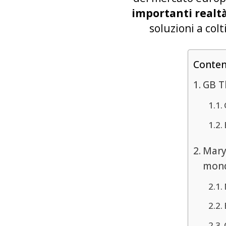
importanti realtà
soluzioni a col
Conte
GB T
Mary 
mon