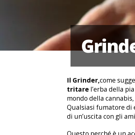
Grinde
Il Grinder,
come sugger
tritare
l’erba della pi
mondo della cannabis,
Qualsiasi fumatore di 
di un’uscita con gli am
Questo perché è un acc