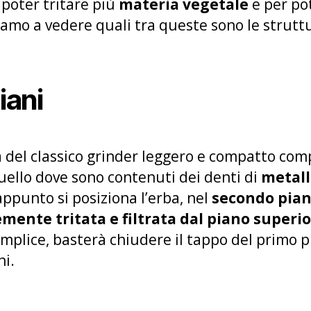
 poter tritare più
materia vegetale
e per po
amo a vedere quali tra queste sono le strut
iani
ta del classico grinder leggero e compatto co
uello dove sono contenuti dei denti di
metall
appunto si posiziona l’erba, nel
secondo pia
emente tritata e filtrata dal piano superio
mplice, basterà chiudere il tappo del primo p
ni.