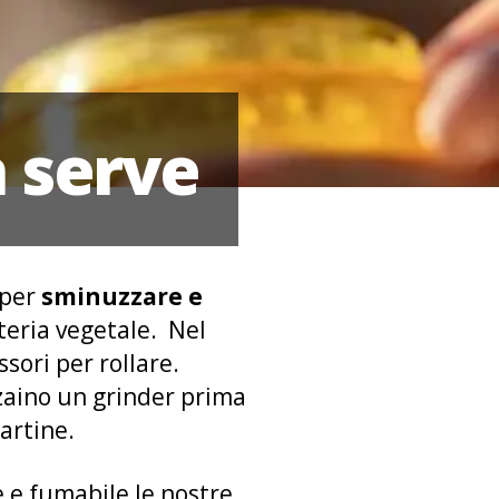
a serve
 per
sminuzzare e
ateria vegetale. Nel
ssori per rollare.
zaino un grinder prima
cartine.
 e fumabile le nostre