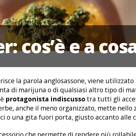
r: cos’è e a cos
isce la parola anglosassone, viene utilizzato
anta di marijuna o di qualsiasi altro tipo di m
 è
protagonista indiscusso
tra tutti gli acce
erbe, anche il meno organizzato, mette nello 
ici o una gita fuori porta, giusto accanto alle 
essorio che permette di rendere più rollabile