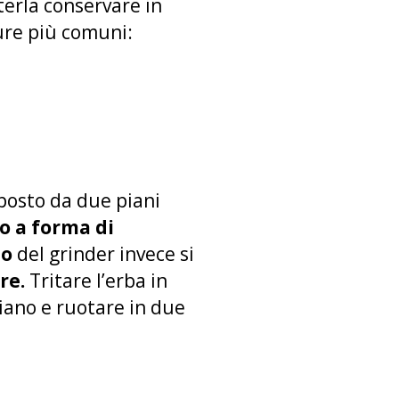
terla conservare in
ture più comuni:
mposto da due piani
o a forma di
no
del grinder invece si
re.
Tritare l’erba in
iano e ruotare in due