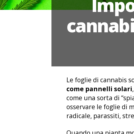
Impor
cannabi
Le foglie di cannabis s
come pannelli solari
come una sorta di “spi
osservare le foglie di 
radicale, parassiti, str
Quando una pianta most