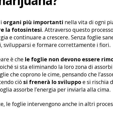
 marijuana?
li
organi più importanti
nella vita di ogni p
e la fotosintesi
. Attraverso questo processo,
ia e continuare a crescere. Senza foglie sane,
i, svilupparsi e formare correttamente i fiori.
eare è che
le foglie non devono essere rimo
iché si sta eliminando la loro zona di assorb
foglie che coprono le cime, pensando che l’ass
cendo ciò
si frenerà lo sviluppo
e si rischia 
oglia assorbe l’energia per inviarla alla cima.
ce, le foglie intervengono anche in altri proce