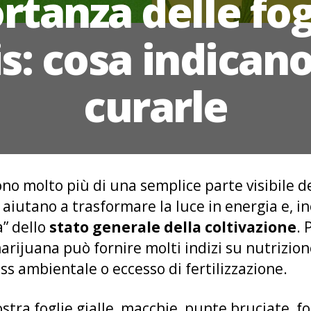
tanza delle fog
s: cosa indican
curarle
ono molto più di una semplice parte visibile d
, aiutano a trasformare la luce in energia e, i
a” dello
stato generale della coltivazione
. 
marijuana può fornire molti indizi su nutrizion
ess ambientale o eccesso di fertilizzazione.
ra foglie gialle, macchie, punte bruciate, fo