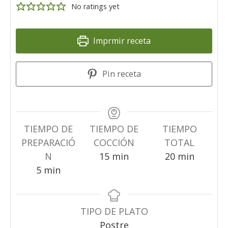
No ratings yet
Imprmir receta
Pin receta
TIEMPO DE
TIEMPO DE
TIEMPO
PREPARACIÓ
COCCIÓN
TOTAL
minuti
minuti
N
15
min
20
min
minuti
5
min
TIPO DE PLATO
Postre