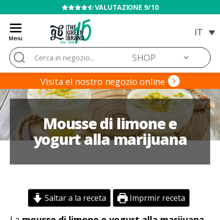
VENDITA VIETATA AI MINORI
Menu
Blog
Cerca:
de
Grow
Barato
Visita el nostro negozio online
Mousse di limone e
yogurt alla marijuana
Saltar a la receta
Imprmir receta
La
mousse di limone e yogurt alla marijuana