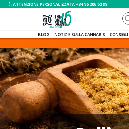
ATTENZIONE PERSONALIZZATA +34 96 206 62 98
Ce
Blog
BLOG
NOTIZIE SULLA CANNABIS
CONSIGLI
de
Grow
Barato