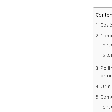
Conte
Cos’è
Come 
Polli
princ
Orig
Come