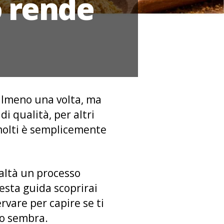
o rende
almeno una volta, ma
i qualità, per altri
 molti è semplicemente
ealtà un processo
questa guida scoprirai
ervare per capire se ti
lo sembra.