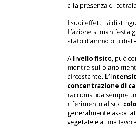
alla presenza di tetra
I suoi effetti si disti
L’azione si manifesta
stato d’animo più dist
A
livello fisico
, può c
mentre sul piano menta
circostante.
L’intensit
concentrazione di ca
raccomanda sempre un u
riferimento al suo
col
generalmente associa
vegetale e a una lavor