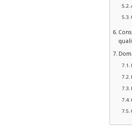
Cons
qual
Doma