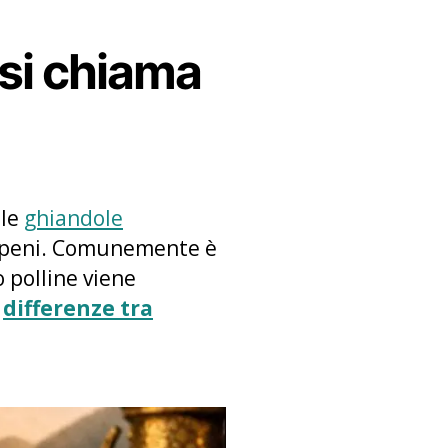
 si chiama
 le
ghiandole
terpeni. Comunemente è
o polline viene
o
differenze tra