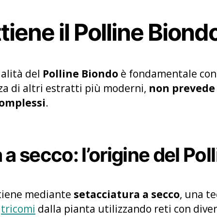
tiene il Polline Biond
alità del
Polline Biondo
è fondamentale cono
a di altri estratti più moderni,
non prevede l
complessi
.
a secco: l’origine del Pol
ttiene mediante
setacciatura a secco
, una t
i
tricomi
dalla pianta utilizzando reti con dive