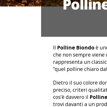
Pollin
Il
Polline Biondo
è uno
che non sempre viene co
rappresenta un classic
“quel polline chiaro d
Dietro il suo colore do
preciso, criteri qualita
cos’è davvero il
Pollin
trovi davanti a un pro