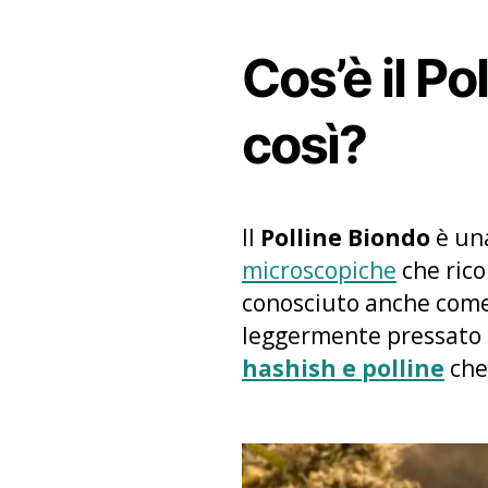
Cos’è il P
così?
Il
Polline Biondo
è un
microscopiche
che rico
conosciuto anche com
leggermente pressato 
hashish e polline
che