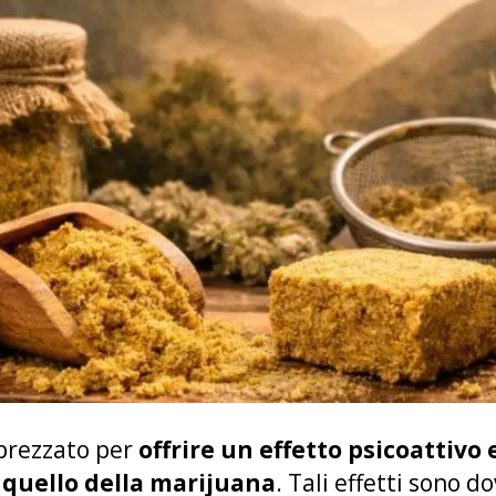
prezzato per
offrire un effetto psicoattivo 
a quello della marijuana
. Tali effetti sono 