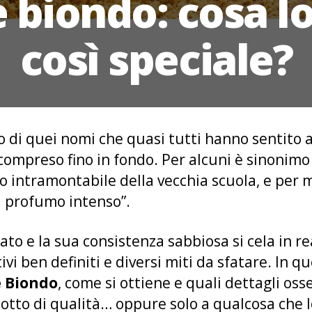
e biondo: cosa l
così speciale?
 di quei nomi che quasi tutti hanno sentito 
mpreso fino in fondo. Per alcuni è sinonimo d
o intramontabile della vecchia scuola, e per
al profumo intenso”.
rato e la sua consistenza sabbiosa si cela in r
tivi ben definiti e diversi miti da sfatare. In 
e Biondo
, come si ottiene e quali dettagli oss
dotto di qualità… oppure solo a qualcosa che 