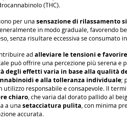
idrocannabinolo (THC).
nguono per una
sensazione di rilassamento si
 generalmente in modo graduale, favorendo b
eso, senza risultare eccessiva se consumato 
ontribuire ad
alleviare le tensioni e favorir
le può offrire una percezione più serena e p
à degli effetti varia in base alla qualità d
nnabinoidi e alla tolleranza individuale
; 
tilizzo responsabile e consapevole. Il termi
ore chiaro
, che varia dal dorato pallido al be
ta a una
setacciatura pulita
, con minima pr
azione accurata.