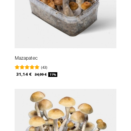
Mazapatec
(43)
31,14 €
34,99 €
11%