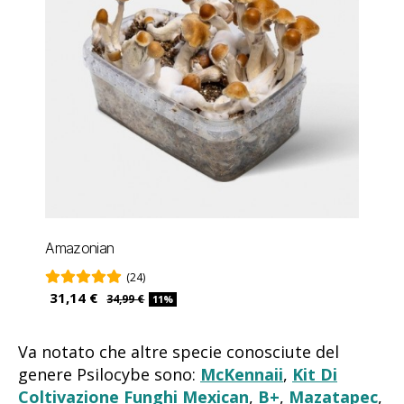
Amazonian
(24)
31,14 €
34,99 €
11%
Va notato che altre specie conosciute del
genere Psilocybe sono:
McKennaii
,
Kit Di
Coltivazione Funghi Mexican
,
B+
,
Mazatapec
,