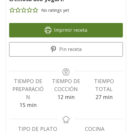
No ratings yet
Imprmir receta
Pin receta
TIEMPO DE
TIEMPO DE
TIEMPO
PREPARACIÓ
COCCIÓN
TOTAL
minuti
minuti
N
12
min
27
min
minuti
15
min
TIPO DE PLATO
COCINA