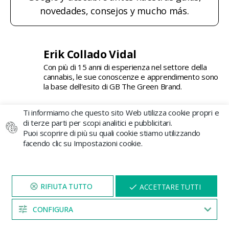
novedades, consejos y mucho más.
Erik Collado Vidal
Con più di 15 anni di esperienza nel settore della
cannabis, le sue conoscenze e apprendimento sono
la base dell'esito di GB The Green Brand.
Ti informiamo che questo sito Web utilizza cookie propri e
di terze parti per scopi analitici e pubblicitari.
Notizie più rivelanti nel
Puoi scoprire di più su quali cookie stiamo utilizzando
facendo clic su Impostazioni cookie.
settore
VISITA IL NOSTRO SITO
X
ACCETTARE TUTTI
PER 5 MINUTI E QUI
Effetti della cannabis sulla personalità
APPARIRÀ UNO
SCONTO
CONFIGURA
04:53