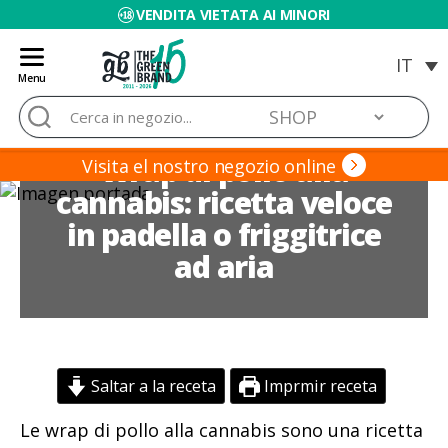
VENDITA VIETATA AI MINORI
Menu
Blog
Cerca:
de
Grow
Wrap di pollo alla
Barato
Visita el nostro negozio online
cannabis: ricetta veloce
in padella o friggitrice
ad aria
Saltar a la receta
Imprmir receta
Le wrap di pollo alla cannabis sono una ricetta