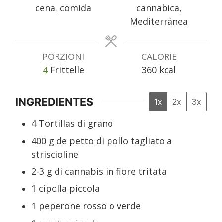
cena, comida
cannabica,
Mediterránea
PORZIONI
CALORIE
4
Frittelle
360
kcal
INGREDIENTES
1x
2x
3x
4
Tortillas di grano
400
g
de petto di pollo tagliato a
striscioline
2-3
g
di cannabis in fiore tritata
1
cipolla piccola
1
peperone rosso o verde