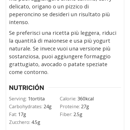
delicato, origano o un pizzico di
peperoncino se desideri un risultato più
intenso.
Se preferisci una ricetta più leggera, riduci
la quantità di maionese e usa più yogurt
naturale. Se invece vuoi una versione più
sostanziosa, puoi aggiungere formaggio
grattugiato, avocado o patate speziate
come contorno.
NUTRICIÓN
Serving:
1
tortita
Calorie:
360
kcal
Carbohydrates:
24
g
Proteine:
27
g
Fat:
17
g
Fiber:
2.5
g
Zucchero:
4.5
g