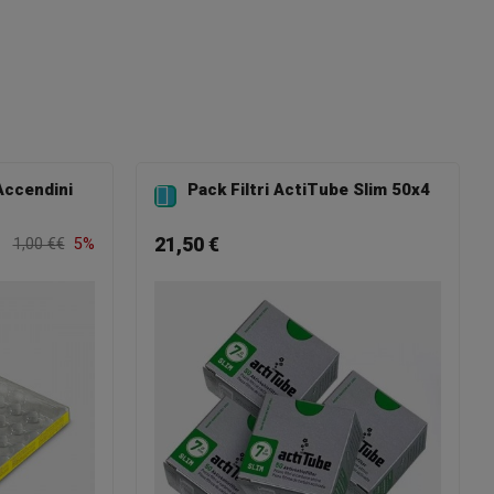
Accendini
Pack Filtri ActiTube Slim 50x4

21,50 €
1,00 €€
5%