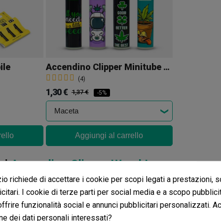
ile
Accendino Clipper Minitube Little Weed
(4)
1,30 €
1,37 €
-5%
rello
Aggiungi al carrello
ni
Accendino Clipper Weed Laws
o richiede di accettare i cookie per scopi legati a prestazioni, 
ensioni nella tua lingua, controllale tutte cliccando su "recensioni 
citari. I cookie di terze parti per social media e a scopo pubblic
 offrire funzionalità social e annunci pubblicitari personalizzati. A
i in altre lingue
ne dei dati personali interessati?