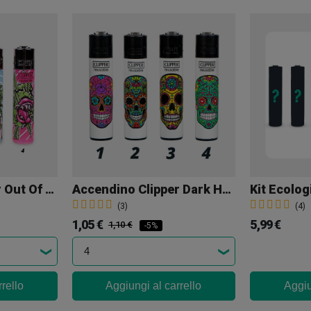
Accendino Clipper Out Of Weed
Accendino Clipper Dark Heaven
Kit Ecolog
(3)
(4)
1,05 €
5,99 €
1,10 €
-5%
rello
Aggiungi al carrello
Aggiu