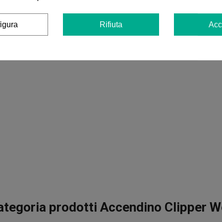
igura
Rifiuta
Acc
ategoria prodotti Accendino Clipper 