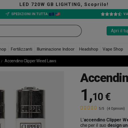
Scoprilo!
The G
SPEDIZIONI IN TUTTA
VA
Apri il 
hop
Fertilizzanti
Illuminazione Indoor
Headshop
Vape Shop
Accendino Clipper Weed Laws
Accendin
1
,
10 €
5/5
(4 Opinioni)
L’
accendino Clipper W
che per il suo
design un