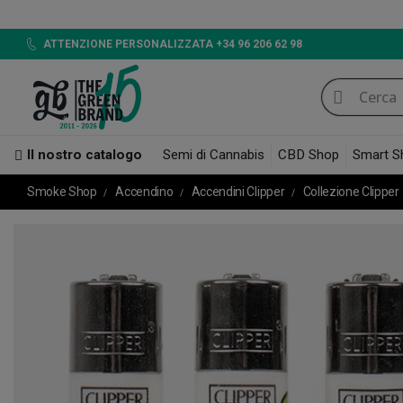
LED 720W GB LIGHTING, 
ATTENZIONE PERSONALIZZATA +34 96 206 62 98
Il nostro catalogo
Semi di Cannabis
CBD Shop
Smart S
Smoke Shop
Accendino
Accendini Clipper
Collezione Clipper