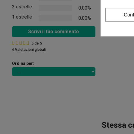
2 estrelle
0.00%
Conf
1 estrelle
0.00%
Scrivi il tuo commento
5
de
5
4 Valutazioni globali
Ordina per:
Stessa c