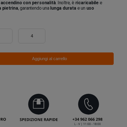
n
accendino con personalità
. Inoltre, è
ricaricabile
e
a pietrina
, garantendo una
lunga durata
e un
uso
3
4
Aggiungi al carrello