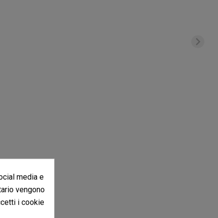
social media e
in altre lingue".
itario vengono
ccetti i cookie