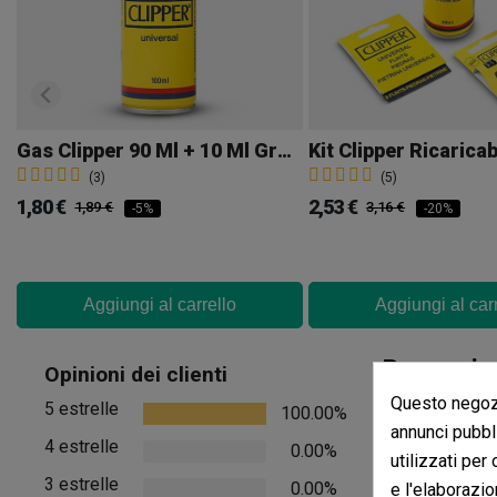
Gas Clipper 90 Ml + 10 Ml Gratis
Kit Clipper Ricaricab
(3)
(5)
1,80 €
2,53 €
1,89 €
3,16 €
-5%
-20%
Aggiungi al carrello
Aggiungi al car
Recensio
Opinioni dei clienti
Questo negozi
5 estrelle
100.00%
Non ci sono rec
annunci pubbli
4 estrelle
0.00%
utilizzati per
Vedere i comment
3 estrelle
0.00%
e l'elaborazio