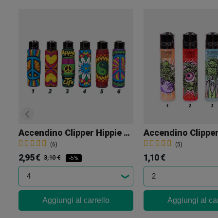
Accendino Clipper Hippie Passion 3 Con Fodera Di Silicone
(6)
(5)
2,95 €
1,10 €
3,10 €
-5%
Aggiungi al carrello
Aggiungi al car