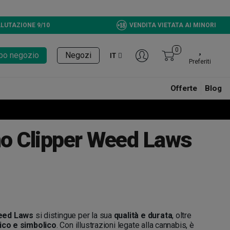
reen Bucket CBD, Ora disponibili!
LUTAZIONE 9/10
VENDITA VIETATA AI MINORI
0
tupo negozio
Negozi
IT
Preferiti
Offerte
Blog
o Clipper Weed Laws
eed Laws
si distingue per la sua
qualità e durata
, oltre
ico e simbolico
. Con illustrazioni legate alla cannabis, è