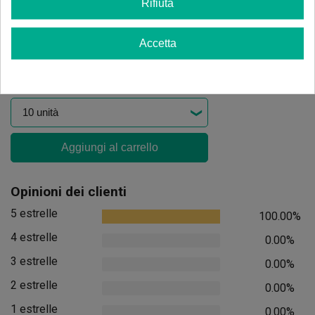
Rifiuta
Aggiungi
Filtri ActiTube SLIM
Accetta
(18)
1,50 €
1,95 €
-23%
Aggiungi al carrello
Opinioni dei clienti
5 estrelle
100.00%
4 estrelle
0.00%
3 estrelle
0.00%
2 estrelle
0.00%
1 estrelle
0.00%