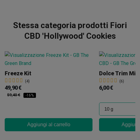
Stessa categoria prodotti Fiori
CBD 'Hollywood' Cookies
Freeze Kit
Dolce Trim Mix
(4)
(6)
49,90 €
6,00 €
59,40 €
-16%
Aggiungi al carrello
Aggiungi