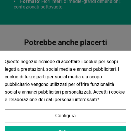
Formato
: Fiori interi, di medie-grandi dimensioni;
confezionati sottovuoto.
Potrebbe anche piacerti
Questo negozio richiede di accettare i cookie per scopi
legati a prestazioni, social media e annunci pubblicitari. I
cookie di terze parti per social media e a scopo
pubblicitario vengono utilizzati per offrire funzionalità
Filtri Di Vetro 
social e annunci pubblicitari personalizzati. Accetti i cookie
(3)
3,60 €
e l'elaborazione dei dati personali interessati?
4,00 €
-10%
Configura