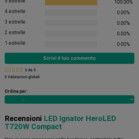
5 estrelle
100.00%
4 estrelle
0.00%
3 estrelle
0.00%
2 estrelle
0.00%
1 estrelle
0.00%
Scrivi il tuo commento
5
de
5
5 Valutazioni globali
Ordina per:
Recensioni
LED Ignator HeroLED
T720W Compact