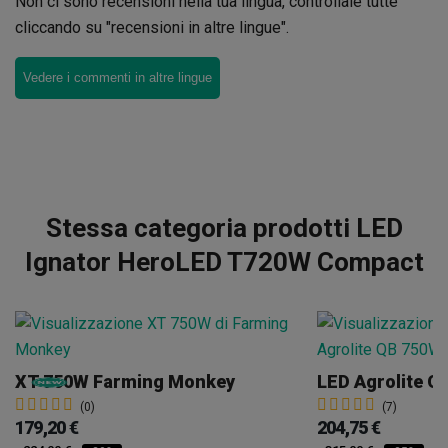
Non ci sono recensioni nella tua lingua, controllale tutte
cliccando su "recensioni in altre lingue".
Vedere i commenti in altre lingue
Stessa categoria prodotti LED
Ignator HeroLED T720W Compact
XT 750W Farming Monkey
LED Agrolite Q
(0)
(7)
179,20 €
204,75 €