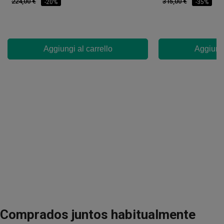
224,00 €
315,00 €
-20%
-35%
Aggiungi al carrello
Aggiungi
Comprados juntos habitualmente