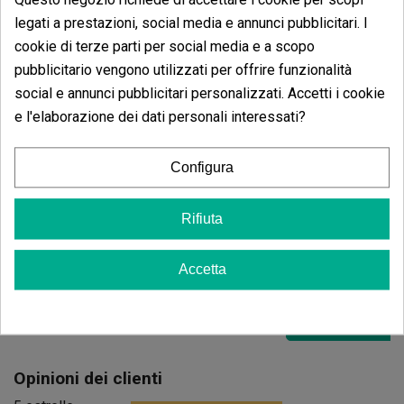
14,35 €
legati a prestazioni, social media e annunci pubblicitari. I
cookie di terze parti per social media e a scopo
pubblicitario vengono utilizzati per offrire funzionalità
social e annunci pubblicitari personalizzati. Accetti i cookie
Aggiungi al carrello
e l'elaborazione dei dati personali interessati?
Configura
Sangria
(10)
7,20 €
Rifiuta
9,00 €
-20%
Accetta
Aggiungi
Opinioni dei clienti