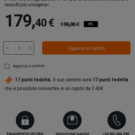
raccolti più omogenei.
179
,
40 €
195,00 €
8%
Aggiungi al carrello
Aggiungi ai preferiti
17
punti fedeltà.
Il suo carrello avrà
17
punti fedeltà
che è possibile convertire in un cupón da
3.40€