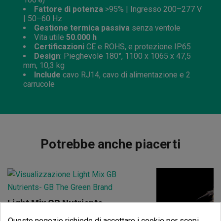
Fattore di potenza
>95% | Ingresso 200–277 V
| 50–60 Hz
Gestione termica passiva
senza ventole
Vita utile
50.000 h
Certificazioni
CE e ROHS, e protezione IP65
Design
: Pieghevole 180°, 1100 x 1065 x 47,5
mm, 10,3 kg
Include
cavo RJ14, cavo di alimentazione e 2
carrucole
Potrebbe anche piacerti
Light Mix GB Nutrients
(6)
Questo negozio richiede di accettare i cookie per scopi