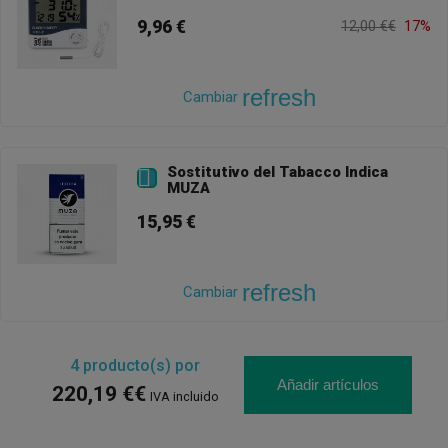
9,96 €
12,00 €€
17%
refresh
Cambiar
Sostitutivo del Tabacco Indica

MUZA
15,95 €
refresh
Cambiar
4
producto(s) por
Añadir artículos
220,19 €€
IVA incluido