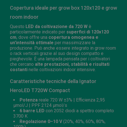
Copertura ideale per grow box 120x120 e grow
room indoor
Questo
LED da coltivazione da 720 W
è
particolarmente indicato per
superfici di 120x120
cm
, dove offre una
copertura omogenea e
un'intensità ottimale
per massimizzare la
produzione. Può anche essere integrato in grow room
o rack verticali grazie al suo design compatto e
pieghevole. È una lampada pensata per i coltivatori
che cercano
alte prestazioni, stabilità e risultati
costanti
nelle coltivazioni indoor intensive.
Caratteristiche tecniche della Ignator
HeroLED T720W Compact
Potenza
reale 720 W ±3% | Efficienza 2,95
µmol/J | PPF 2124 µmol/s
6 barre LED
con 2052 diodi a spettro completo
3700 K
Regolazione 0–10 V
(20%, 40%, 60%, 80%,
100%)