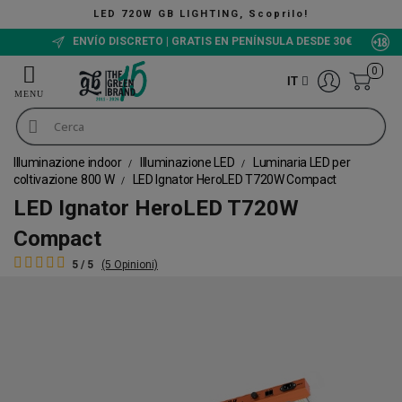
GB LIGHTING, Scoprilo!
ENVÍO DISCRETO | GRATIS EN PENÍNSULA DESDE 30€
0
IT
Illuminazione indoor
Illuminazione LED
Luminaria LED per
coltivazione 800 W
LED Ignator HeroLED T720W Compact
LED Ignator HeroLED T720W
Compact
5 / 5
(5 Opinioni)