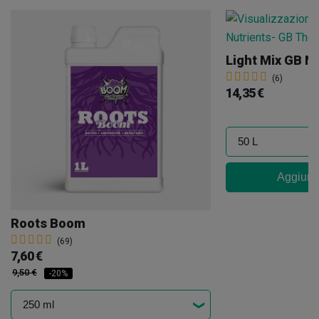
Light Mix GB N
(6)
14,35 €
Aggiungi
Roots Boom
(69)
7,60 €
9,50 €
-20%