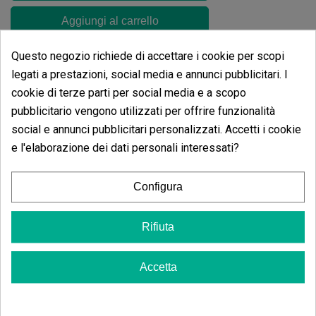
Aggiungi al carrello
Questo negozio richiede di accettare i cookie per scopi
Recensioni di
XT 750W
legati a prestazioni, social media e annunci pubblicitari. I
Farming Monkey
cookie di terze parti per social media e a scopo
pubblicitario vengono utilizzati per offrire funzionalità
social e annunci pubblicitari personalizzati. Accetti i cookie
Opinioni
de clientes
e l'elaborazione dei dati personali interessati?
5 estrelle
0.00%
4 estrelle
Configura
0.00%
3 estrelle
0.00%
Rifiuta
2 estrelle
0.00%
1 estrelle
0.00%
Accetta
Scrivi il tuo commento