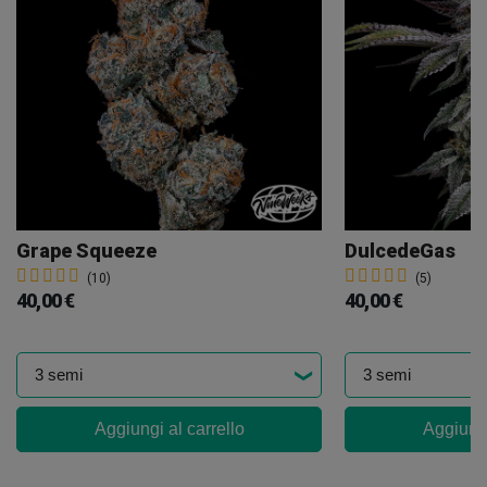
Grape Squeeze
DulcedeGas
(10)
(5)
40,00 €
40,00 €
Aggiungi al carrello
Aggiungi