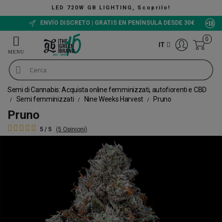
G, Scoprilo!
The Green Bucket CBD, O
ENVÍO DISCRETO | GRATIS EN PENÍNSULA DESDE 30€
0
IT
Semi di Cannabis: Acquista online femminizzati, autofiorenti e CBD
Semi femminizzati
Nine Weeks Harvest
Pruno
Pruno
5 / 5
(5 Opinioni)