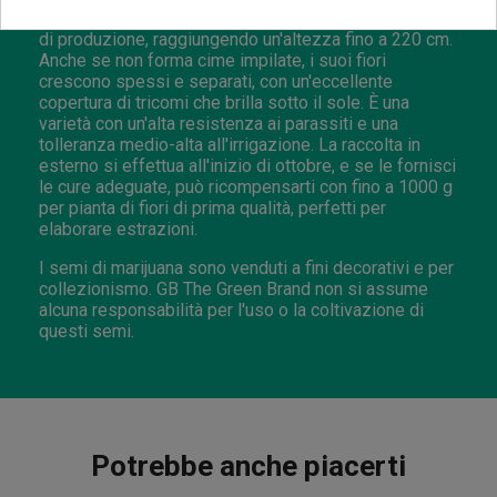
In esterno,
Pruno mostra il suo massimo potenziale
di produzione, raggiungendo un'altezza fino a 220 cm.
Anche se non forma cime impilate, i suoi fiori
crescono spessi e separati, con un'eccellente
copertura di tricomi che brilla sotto il sole. È una
varietà con un'alta resistenza ai parassiti e una
tolleranza medio-alta all'irrigazione. La raccolta in
esterno si effettua all'inizio di ottobre, e se le fornisci
le cure adeguate, può ricompensarti con fino a 1000 g
per pianta di fiori di prima qualità, perfetti per
elaborare estrazioni.
I semi di marijuana sono venduti a fini decorativi e per
collezionismo. GB The Green Brand non si assume
alcuna responsabilità per l'uso o la coltivazione di
questi semi.
Potrebbe anche piacerti