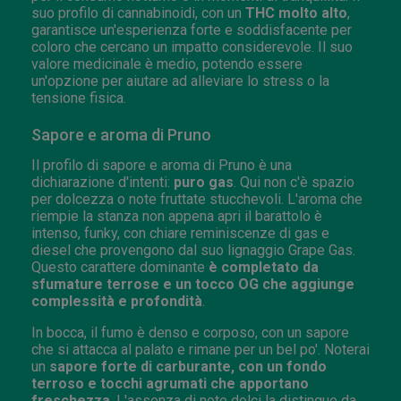
suo profilo di cannabinoidi, con un
THC molto alto
,
garantisce un'esperienza forte e soddisfacente per
coloro che cercano un impatto considerevole. Il suo
valore medicinale è medio, potendo essere
un'opzione per aiutare ad alleviare lo stress o la
tensione fisica.
Sapore e aroma di Pruno
Il profilo di sapore e aroma di Pruno è una
dichiarazione d'intenti:
puro gas
. Qui non c'è spazio
per dolcezza o note fruttate stucchevoli. L'aroma che
riempie la stanza non appena apri il barattolo è
intenso, funky, con chiare reminiscenze di gas e
diesel che provengono dal suo lignaggio Grape Gas.
Questo carattere dominante
è completato da
sfumature terrose e un tocco OG che aggiunge
complessità e profondità
.
In bocca, il fumo è denso e corposo, con un sapore
che si attacca al palato e rimane per un bel po'. Noterai
un
sapore forte di carburante, con un fondo
terroso e tocchi agrumati che apportano
freschezza
. L'assenza di note dolci la distingue da