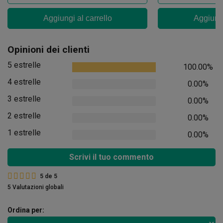
Aggiungi al carrello
Aggiungi
Opinioni dei clienti
5 estrelle
100.00%
4 estrelle
0.00%
3 estrelle
0.00%
2 estrelle
0.00%
1 estrelle
0.00%
Scrivi il tuo commento
5
de
5
5 Valutazioni globali
Ordina per: