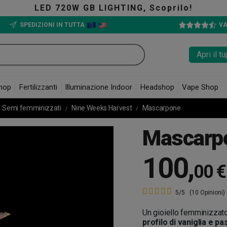
TING, Scoprilo!
SPEDIZIONI IN TUTTA
VA
Apri il 
hop
Fertilizzanti
Illuminazione Indoor
Headshop
Vape Shop
Semi femminizzati
Nine Weeks Harvest
Mascarpone
Mascarp
100
,
00 €
5/5
(10 Opinioni)
Un gioiello femminizzato
profilo di vaniglia e pa