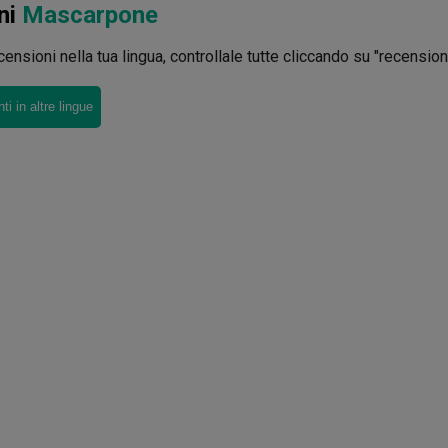
ni
Mascarpone
ensioni nella tua lingua, controllale tutte cliccando su "recensioni 
i in altre lingue