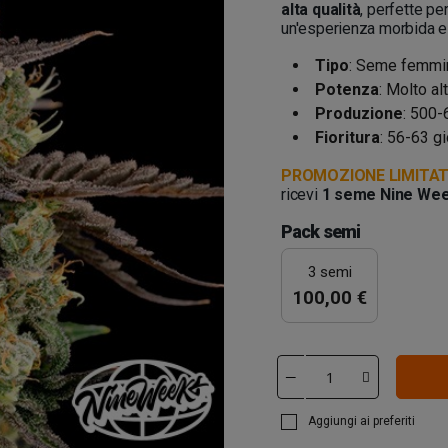
alta qualità
, perfette pe
un'esperienza morbida e
Tipo
: Seme femmin
Potenza
: Molto a
Produzione
: 500-
Fioritura
: 56-63 gi
PROMOZIONE LIMITAT
ricevi
1 seme Nine Wee
Pack semi
3 semi
100,00 €
Aggiungi ai preferiti