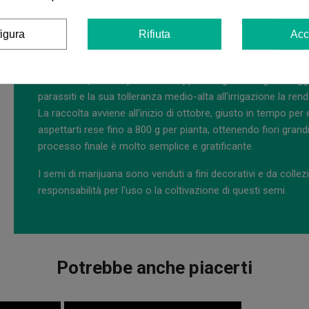
coltivazione. In interno,
risponde molto bene a tecniche c
Training), poiché la sua buona ramificazione laterale perm
igura
Rifiuta
Acc
produzione. Con un tempo di fioritura di soli 56-63 giorni (8-9
La resa in interno è molto soddisfacente, potendo raggiunger
In esterno,
Mascarpone si sviluppa con grande vigore, ragg
parassiti e la sua tolleranza medio-alta all'irrigazione la ren
La raccolta avviene all'inizio di ottobre, giusto in tempo per
aspettarti rese fino a 800 g per pianta, ottenendo fiori grandi 
processo finale è molto semplice e gratificante.
I semi di marijuana sono venduti a fini decorativi e da col
responsabilità per l'uso o la coltivazione di questi semi.
Potrebbe anche piacerti