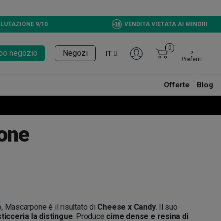
LUTAZIONE 9/10
VENDITA VIETATA AI MINORI
0
tupo negozio
Negozi
IT
Preferiti
Offerte
Blog
one
, Mascarpone è il risultato di
Cheese x Candy
. Il suo
sticceria la distingue
. Produce
cime dense e resina di