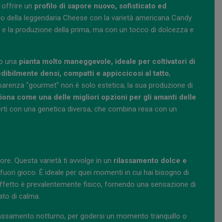
 offrire un
profilo di sapore nuovo, sofisticato ed
ocio della leggendaria Cheese con la varietà americana Candy
 e la produzione della prima, ma con un tocco di dolcezza e
no una
pianta molto maneggevole, ideale per coltivatori di
redibilmente densi, compatti e appiccicosi al tatto
,
renza "gourmet" non è solo estetica; la sua produzione di
ona come una delle migliori opzioni per gli amanti delle
derti con una genetica diversa, che combina resa con un
re. Questa varietà ti avvolge in un
rilassamento dolce e
fuori gioco. È ideale per quei momenti in cui hai bisogno di
 effetto è prevalentemente fisico, fornendo una sensazione di
ato di calma.
assamento notturno, per godersi un momento tranquillo o