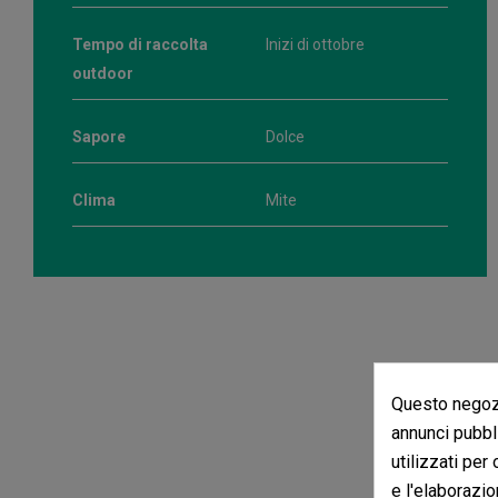
Tempo di raccolta
Inizi di ottobre
outdoor
Sapore
Dolce
Clima
Mite
Questo negozi
annunci pubbli
utilizzati per
e l'elaborazio