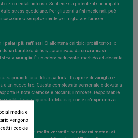
sforzo mentale intenso. Sebbene sia potente, il suo impatto
allo stress quotidiano. Per gli utenti a fini medicinali, può
ne muscolare o semplicemente per migliorare l'umore.
 i palati più raffinati
. Si allontana dai tipici profili terrosi o
do un barattolo di fiori, sarai invaso da un
aroma di
olce e vaniglia
. È un odore seducente, morbido ed elegante
 assaporando una deliziosa torta. Il
sapore di vaniglia e
ta a un nuovo tiro. Questa complessità sensoriale è dovuta a
he apporta le note cremose e piccanti; il mircene, responsabile
e un sottile tocco agrumato. Mascarpone è un'
esperienza
social media e
itario vengono
rno
ccetti i cookie
ta, il che la rende
molto versatile per diversi metodi di