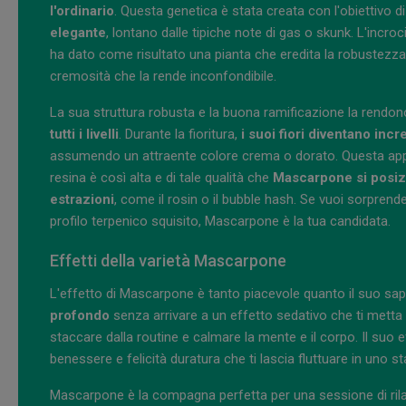
l'ordinario
. Questa genetica è stata creata con l'obiettivo di
elegante
, lontano dalle tipiche note di gas o skunk. L'incr
ha dato come risultato una pianta che eredita la robustezza
cremosità che la rende inconfondibile.
La sua struttura robusta e la buona ramificazione la rendo
tutti i livelli
. Durante la fioritura,
i suoi fiori diventano inc
assumendo un attraente colore crema o dorato. Questa appa
resina è così alta e di tale qualità che
Mascarpone si posizi
estrazioni
, come il rosin o il bubble hash. Se vuoi sorpren
profilo terpenico squisito, Mascarpone è la tua candidata.
Effetti della varietà Mascarpone
L'effetto di Mascarpone è tanto piacevole quanto il suo sapo
profondo
senza arrivare a un effetto sedativo che ti metta 
staccare dalla routine e calmare la mente e il corpo. Il suo
benessere e felicità duratura che ti lascia fluttuare in uno st
Mascarpone è la compagna perfetta per una sessione di ril