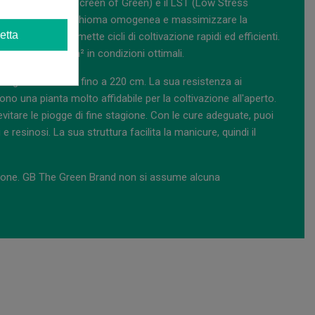
ome lo SCROG (Screen of Green) e il LST (Low Stress
ette di creare una chioma omogenea e massimizzare la
etta
 settimane), permette cicli di coltivazione rapidi ed efficienti.
e i 500-600 g/m² in condizioni ottimali.
iungendo altezze fino a 220 cm. La sua resistenza ai
dono una pianta molto affidabile per la coltivazione all'aperto.
 evitare le piogge di fine stagione. Con le cure adeguate, puoi
e resinosi. La sua struttura facilita la manicure, quindi il
lezione. GB The Green Brand non si assume alcuna