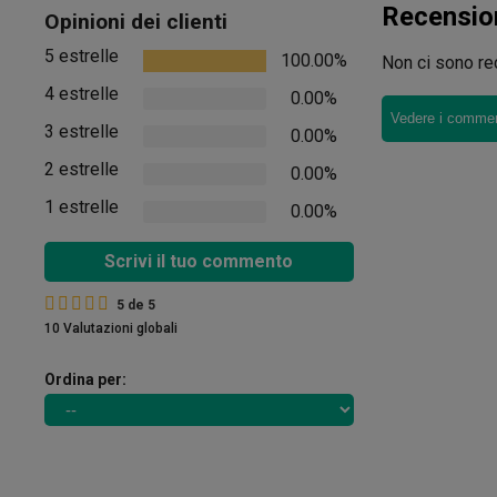
Recensio
Opinioni dei clienti
5 estrelle
100.00%
Non ci sono rec
4 estrelle
0.00%
Vedere i comment
3 estrelle
0.00%
2 estrelle
0.00%
1 estrelle
0.00%
Scrivi il tuo commento
5
de
5
10 Valutazioni globali
Ordina per: