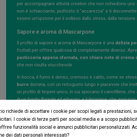
per accompagnare attività creative che non richiedono uno 
non è schiacciante; piuttosto ti "accarezza" e ti disconnette d
essere un'opzione per il sollievo dallo stress, dalla tensio
Sapore e aroma di Mascarpone
Il profilo di sapore e aroma di Mascarpone è una
delizia per
fruttati per offrire qualcosa di completamente diverso. Apren
pasticceria appena sfornata, con chiare note di crema d
che non risulta stucchevole.
In bocca, il fumo è denso, cremoso e caldo, come se stessi
burro
domina, con un retrogusto lungo e piacevole che invi
un profilo di terpeni unico, in cui spiccano il cariofillene, c
di un fondo floreale ed erbaceo, e il limonene, che aggiung
gustativa che ti trasporta in una pasticceria di lusso
.
o richiede di accettare i cookie per scopi legati a prestazioni, 
citari. I cookie di terze parti per social media e a scopo pubblic
Coltivazione di questa varietà in interno ed este
 offrire funzionalità social e annunci pubblicitari personalizzati. A
Mascarpone è una pianta con una struttura forte ed equilibra
ne dei dati personali interessati?