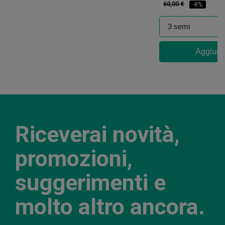
60,00 €
-8%
Aggiungi
Riceverai novità,
promozioni,
suggerimenti e
molto altro ancora.