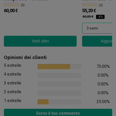
(3)
(3)
60,00 €
55,20 €
60,00 €
-8%
Vedi altro
Aggiungi
Opinioni dei clienti
5 estrelle
75.00%
4 estrelle
0.00%
3 estrelle
0.00%
2 estrelle
0.00%
1 estrelle
25.00%
Scrivi il tuo commento