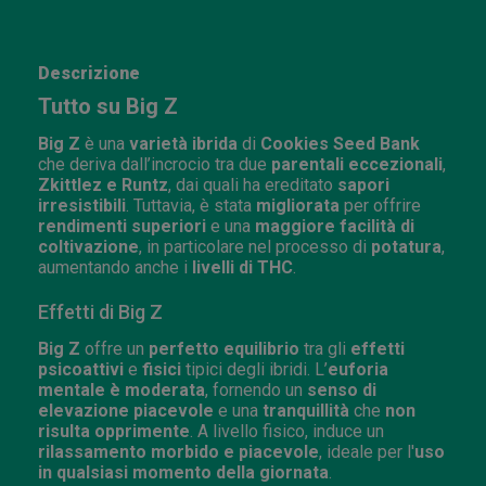
Descrizione
Tutto su Big Z
Big Z
è una
varietà ibrida
di
Cookies Seed Bank
che deriva dall’incrocio tra due
parentali eccezionali
,
Zkittlez e Runtz
, dai quali ha ereditato
sapori
irresistibili
. Tuttavia, è stata
migliorata
per offrire
rendimenti superiori
e una
maggiore facilità di
coltivazione
, in particolare nel processo di
potatura
,
aumentando anche i
livelli di THC
.
Effetti di Big Z
Big Z
offre un
perfetto equilibrio
tra gli
effetti
psicoattivi
e
fisici
tipici degli ibridi. L’
euforia
mentale è moderata
, fornendo un
senso di
elevazione piacevole
e una
tranquillità
che
non
risulta opprimente
. A livello fisico, induce un
rilassamento morbido e piacevole
, ideale per l'
uso
in qualsiasi momento della giornata
.