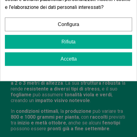
e l'elaborazione dei dati personali interessati?
Risponde bene a
tecniche di addestramento come
LST e SCROG
, consentendo un
controllo agevole
della crescita
. I
rendimenti
sono generalmente
Configura
compresi tra
300 e 400 grammi
per metro quadrato,
con una
fioritura
tra le
8 e le 9 settimane
, mentre
alcuni
fenotipi
possono essere
pronti già in 7
Rifiuta
settimane
.
Come coltivare Big Z in outdoor
Accetta
In
outdoor
,
Big Z
raggiunge il suo
massimo
potenziale
, specialmente in
climi caldi
e con una
buona esposizione solare
, potendo
crescere fino
a 2 o 3 metri di altezza
. La sua
struttura robusta
la
rende
resistente a diversi tipi di stress
, e il suo
fogliame
può assumere
tonalità viola e verdi
,
creando un
impatto visivo notevole
.
In
condizioni ottimali
, la
produzione
può variare tra
800 e 1000 grammi per pianta
, con
raccolti
previsti
tra
inizio e metà ottobre
, anche se alcuni
fenotipi
possono essere
pronti già a fine settembre
.