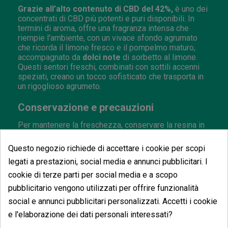
Grazie all’alto contenuto di CBD del 42%,
è uno dei
concentrati di CBD più potenti e puri disponibili. In
termini di aroma, offre una fragranza intensa che
riempie l'ambiente, con un vivace sfondo agrumato
che ricorda il limone fresco e il pompelmo maturo,
accompagnato da
dolci note
di sorbetto al limone.
Questi sentori freschi, combinati con sottili accenni
speziati, creano un tocco sofisticato che trasporta in
un rigoglioso agrumeto.
Conservazione e precauzioni
Per mantenere la freschezza, conservare la resina in
un luogo fresco e asciutto, lontano dalla luce solare.
Questo prodotto è destinato a scopi
decorativi, da
Questo negozio richiede di accettare i cookie per scopi
collezione e aromatici
, non è adatto all'uso durante
legati a prestazioni, social media e annunci pubblicitari. I
la gravidanza o l'allattamento. Tenere
fuori dalla
portata dei bambini.
cookie di terze parti per social media e a scopo
pubblicitario vengono utilizzati per offrire funzionalità
Caratteristiche di Hash CBD The Tree
social e annunci pubblicitari personalizzati. Accetti i cookie
'Gelonade Piattella'
e l'elaborazione dei dati personali interessati?
Aroma
: Agrumato