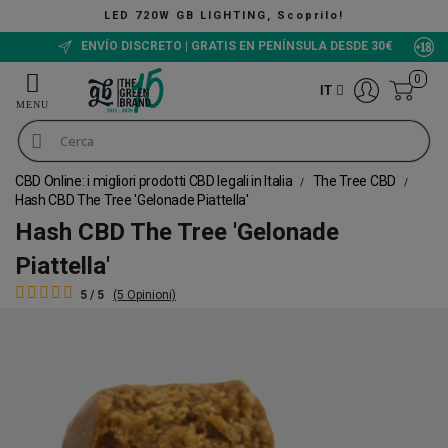
LED 720W GB LIGHTING, Scoprilo!
ENVÍO DISCRETO | GRATIS EN PENÍNSULA DESDE 30€
0
IT
CBD Online: i migliori prodotti CBD legali in Italia
The Tree CBD
Hash CBD The Tree 'Gelonade Piattella'
Hash CBD The Tree 'Gelonade
Piattella'
5 / 5
(5 Opinioni)