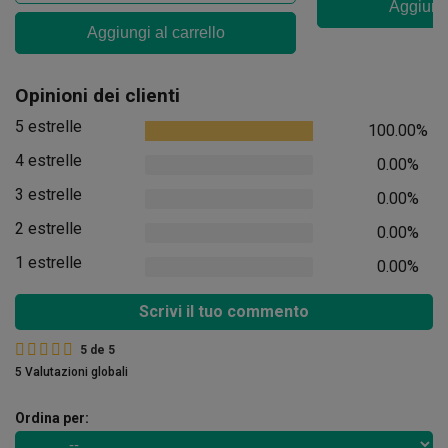
Aggiungi
Aggiungi al carrello
Opinioni dei clienti
5 estrelle
100.00%
4 estrelle
0.00%
3 estrelle
0.00%
2 estrelle
0.00%
1 estrelle
0.00%
Scrivi il tuo commento
5
de
5
5 Valutazioni globali
Ordina per: