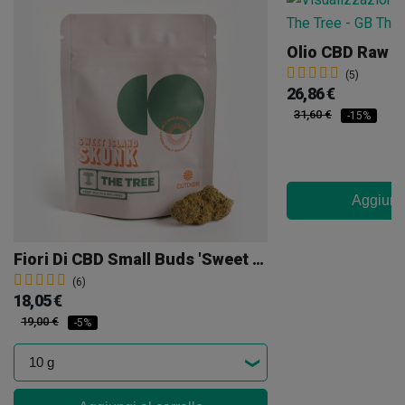
Olio CBD Raw 5
(5)
26,86 €
31,60 €
-15%
Aggiungi
Fiori Di CBD Small Buds 'Sweet Island Skunk' The Tree
(6)
18,05 €
19,00 €
-5%