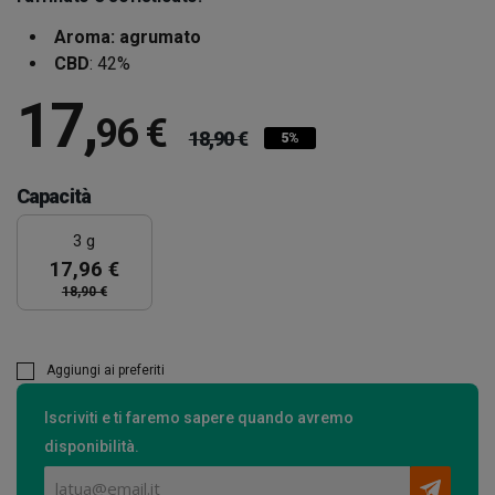
Aroma: agrumato
CBD
: 42%
17
,
96 €
18,90 €
5%
Capacità
3 g
17,96 €
18,90 €
Aggiungi ai preferiti
Iscriviti e ti faremo sapere quando avremo
disponibilità.