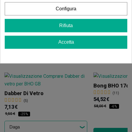
CBD
: 42%
Configura
THC
: <0,19%
Senza
OGM
e pesticidi
Canapa
coltivata biologicamente
Rifiuta
Accetta
Potrebbe anche piacerti
Bong BHO 17c
Dabber Di Vetro
(11)
54,52 €
(5)
7,13 €
58,00 €
-6%
9,50 €
-25%