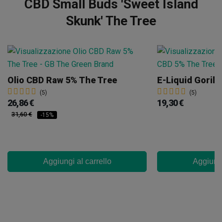
CBD Small Buds 'Sweet Island
Skunk' The Tree
Olio CBD Raw 5% The Tree
E-Liquid Gorill
(5)
(5)
26,86 €
19,30 €
31,60 €
-15%
Aggiungi al carrello
Aggiungi