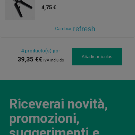
4,75 €
refresh
Cambiar
4
producto(s) por
Añadir artículos
39,35 €€
IVA incluido
Riceverai novità,
promozioni,
suggerimenti e