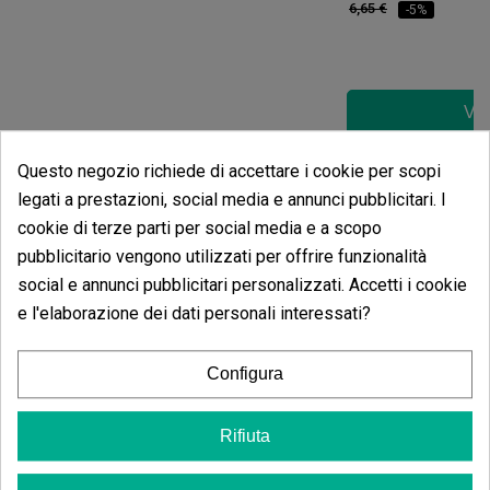
6,65 €
-5%
Ved
Questo negozio richiede di accettare i cookie per scopi
Opinioni dei clienti
legati a prestazioni, social media e annunci pubblicitari. I
5 estrelle
66.67%
cookie di terze parti per social media e a scopo
4 estrelle
pubblicitario vengono utilizzati per offrire funzionalità
33.33%
social e annunci pubblicitari personalizzati. Accetti i cookie
3 estrelle
0.00%
e l'elaborazione dei dati personali interessati?
2 estrelle
0.00%
1 estrelle
0.00%
Configura
Scrivi il tuo commento
Rifiuta
4.67
de
5
6 Valutazioni globali