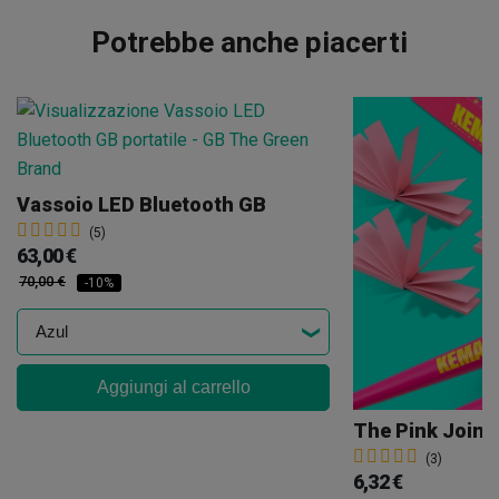
Potrebbe anche piacerti
Vassoio LED Bluetooth GB
(5)
63,00 €
70,00 €
-10%
Aggiungi al carrello
The Pink Joint 
(3)
6,32 €