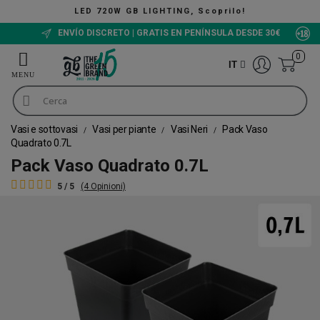
LED 720W GB LIGHTING, Scoprilo!
ENVÍO DISCRETO | GRATIS EN PENÍNSULA DESDE 30€
0
IT
Vasi e sottovasi
Vasi per piante
Vasi Neri
Pack Vaso
Quadrato 0.7L
Pack Vaso Quadrato 0.7L
5 / 5
(4 Opinioni)