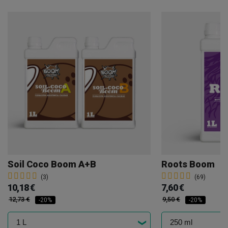
Soil Coco Boom A+B
Roots Boom
(3)
(69)
10,18 €
7,60 €
12,73 €
9,50 €
-20%
-20%