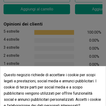
Aggiungi al carrello
Aggiungi
Opinioni dei clienti
5 estrelle
100.00%
4 estrelle
0.00%
3 estrelle
0.00%
2 estrelle
0.00%
1 estrelle
0.00%
Questo negozio richiede di accettare i cookie per scopi
Scrivi il tuo commento
legati a prestazioni, social media e annunci pubblicitari. I
5
de
5
cookie di terze parti per social media e a scopo
4 Valutazioni globali
pubblicitario vengono utilizzati per offrire funzionalità
social e annunci pubblicitari personalizzati. Accetti i cookie
Ordina per:
e l'elaborazione dei dati personali interessati?