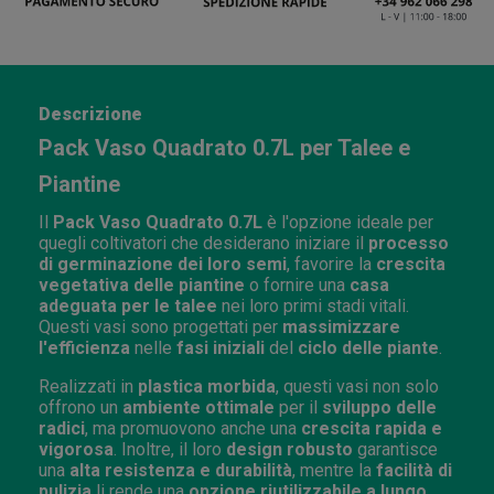
Descrizione
Pack Vaso Quadrato 0.7L per Talee e
Piantine
Il
Pack Vaso Quadrato 0.7L
è l'opzione ideale per
quegli coltivatori che desiderano iniziare il
processo
di germinazione dei loro semi
, favorire la
crescita
vegetativa delle piantine
o fornire una
casa
adeguata per le talee
nei loro primi stadi vitali.
Questi vasi sono progettati per
massimizzare
l'efficienza
nelle
fasi iniziali
del
ciclo delle piante
.
Realizzati in
plastica morbida
, questi vasi non solo
offrono un
ambiente ottimale
per il
sviluppo delle
radici
, ma promuovono anche una
crescita rapida e
vigorosa
. Inoltre, il loro
design robusto
garantisce
una
alta resistenza e durabilità
, mentre la
facilità di
pulizia
li rende una
opzione riutilizzabile a lungo