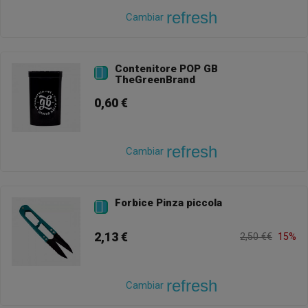
refresh
Cambiar
Contenitore POP GB

TheGreenBrand
0,60 €
refresh
Cambiar
Forbice Pinza piccola

2,13 €
2,50 €€
15%
refresh
Cambiar