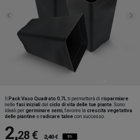
Il
Pack Vaso Quadrato 0.7L
ti permetterà di
risparmiare
nelle
fasi iniziali
del
ciclo di vita delle tue piante
. Sono
ideali per
germinare semi
, favorire la
crescita vegetativa
delle piantine
e
radicare talee
con successo.
2
,
28 €
2,40 €
5%