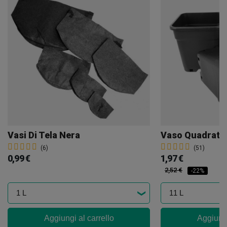
Vasi Di Tela Nera
Vaso Quadrato 
(6)
(51)
0,99 €
1,97 €
2,52 €
-22%
Aggiungi al carrello
Aggiungi