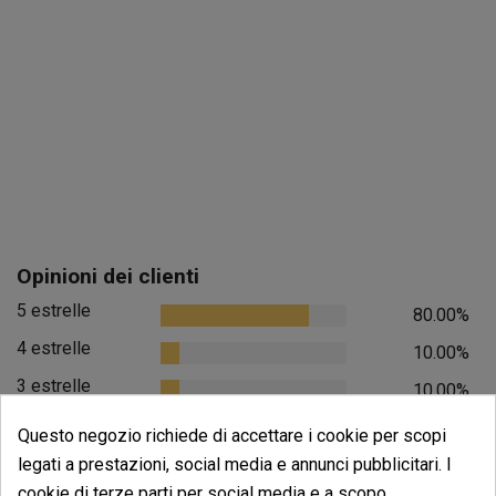
Opinioni dei clienti
5 estrelle
80.00%
4 estrelle
10.00%
3 estrelle
10.00%
2 estrelle
0.00%
Questo negozio richiede di accettare i cookie per scopi
1 estrelle
legati a prestazioni, social media e annunci pubblicitari. I
0.00%
cookie di terze parti per social media e a scopo