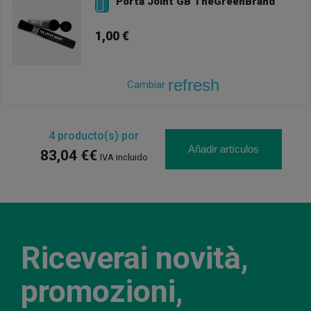
Porta Joint GB TheGreenBrand

1,00 €
refresh
Cambiar
4
producto(s) por
Añadir artículos
83,04 €€
IVA incluido
Riceverai novità,
promozioni,