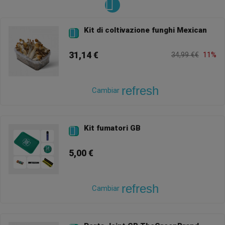
Kit di coltivazione funghi Mexican

31,14 €
34,99 €€
11%
refresh
Cambiar
Kit fumatori GB

5,00 €
refresh
Cambiar