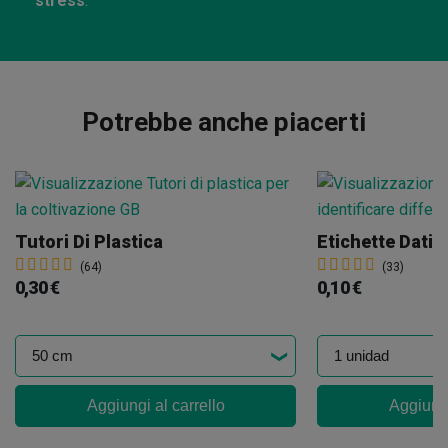
stress
.
Potrebbe anche piacerti
Tutori Di Plastica
Etichette Dati 
(64)
(33)
0,30 €
0,10 €
Aggiungi al carrello
Aggiungi