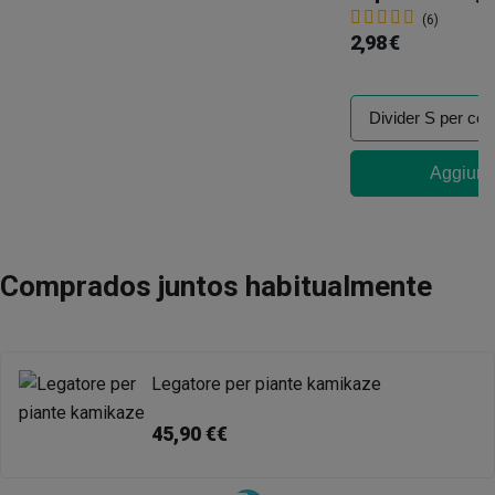
(6)
2,98 €
Aggiungi
Comprados juntos habitualmente
Legatore per piante kamikaze
45,90 €€