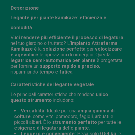
Descrizione
Legante per piante kamikaze: efficienza e
comodità
Vuoi
rendere più efficiente il processo di legatura
nel tuo giardino o frutteto? L’
impianto Attraferma
Kamikaze
è la
soluzione perfetta
per
velocizzare
e agevolare
le operazioni di ormeggio. Questa
legatrice semi-automatica per piante
è progettata
per fornire un
supporto rapido e preciso
,
risparmiando
tempo e fatica
.
Caratteristiche del legante vegetale
Le principali caratteristiche che rendono
unico
questo strumento
includono:
Versatilità:
Ideale per una
ampia gamma di
colture
, come vite, pomodoro, fagioli, arbusti e
piccoli alberi. È lo
strumento perfetto
per tutte le
esigenze di legatura delle piante
.
Leggero e conveniente:
Pesa solo
0,54 kg
, è