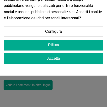
Scrivi il tuo commento
pubblicitario vengono utilizzati per offrire funzionalità
social e annunci pubblicitari personalizzati. Accetti i cookie
4.70
de
5
e l'elaborazione dei dati personali interessati?
10 Valutazioni globali
Ordina per:
Configura
Rifiuta
Recensioni
Legatore per piante
kamikaze
Accetta
Non ci sono recensioni nella tua lingua, controllale tutte
cliccando su "recensioni in altre lingue".
Vedere i commenti in altre lingue