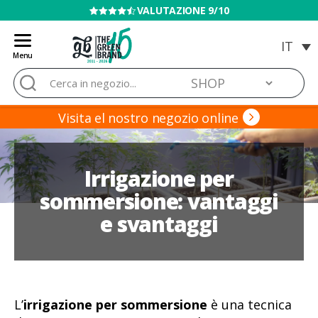
VENDITA VIETATA AI MINORI
Menu
Blog
Cerca:
de
Grow
Barato
Visita el nostro negozio online
Irrigazione per
sommersione: vantaggi
e svantaggi
L’
irrigazione per sommersione
è una tecnica