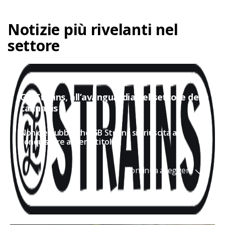
Notizie più rivelanti nel
settore
GB Strains, all’avanguardia nel settore della
cannabis
Non c'è dubbio che GB Strains sia riuscita a
conquistare a pieno titolo...
Continua a leggere