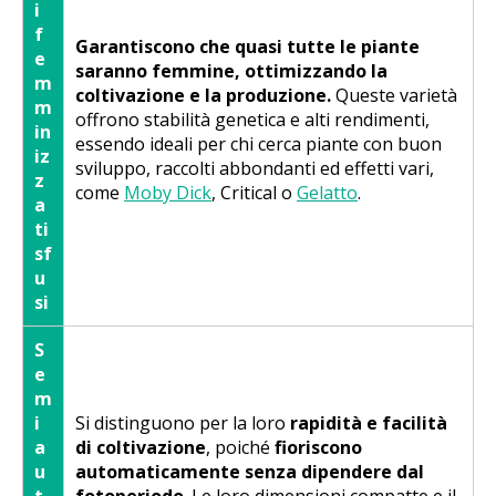
i
f
Garantiscono che quasi tutte le piante
e
saranno femmine, ottimizzando la
m
coltivazione e la produzione.
Queste varietà
m
offrono stabilità genetica e alti rendimenti,
in
essendo ideali per chi cerca piante con buon
iz
sviluppo, raccolti abbondanti ed effetti vari,
z
come
Moby Dick
, Critical o
Gelatto
.
a
ti
sf
u
si
S
e
m
i
Si distinguono per la loro
rapidità e facilità
a
di coltivazione
, poiché
fioriscono
u
automaticamente senza dipendere dal
t
fotoperiodo
. Le loro dimensioni compatte e il