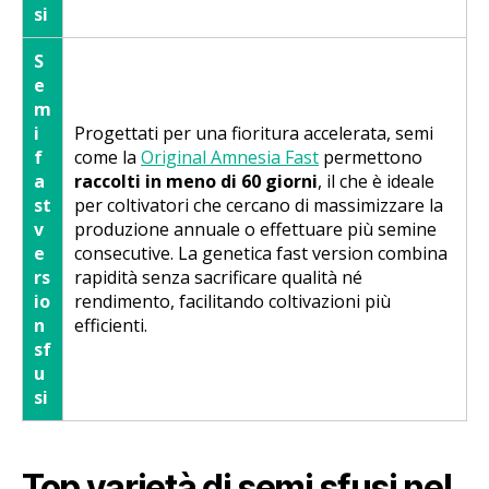
si
S
e
m
i
Progettati per una fioritura accelerata, semi
f
come la
Original Amnesia Fast
permettono
a
raccolti in meno di 60 giorni
, il che è ideale
st
per coltivatori che cercano di massimizzare la
v
produzione annuale o effettuare più semine
e
consecutive. La genetica fast version combina
rs
rapidità senza sacrificare qualità né
io
rendimento, facilitando coltivazioni più
n
efficienti.
sf
u
si
Top varietà di semi sfusi nel