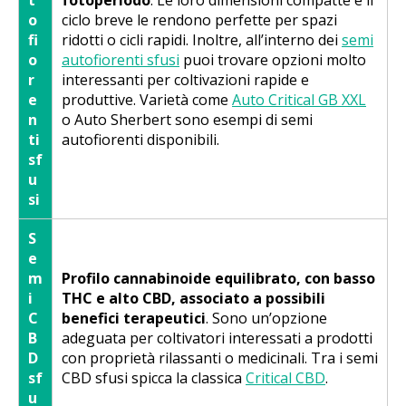
o
ciclo breve le rendono perfette per spazi
fi
ridotti o cicli rapidi. Inoltre, all’interno dei
semi
o
autofiorenti sfusi
puoi trovare opzioni molto
r
interessanti per coltivazioni rapide e
e
produttive. Varietà come
Auto Critical GB XXL
n
o Auto Sherbert sono esempi di semi
ti
autofiorenti disponibili.
sf
u
si
S
e
m
Profilo cannabinoide equilibrato, con basso
i
THC e alto CBD, associato a possibili
C
benefici terapeutici
. Sono un’opzione
B
adeguata per coltivatori interessati a prodotti
D
con proprietà rilassanti o medicinali. Tra i semi
sf
CBD sfusi spicca la classica
Critical CBD
.
u