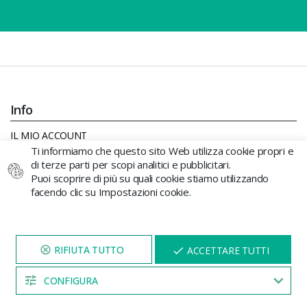
Info
IL MIO ACCOUNT
Ti informiamo che questo sito Web utilizza cookie propri e
CONTATTO
di terze parti per scopi analitici e pubblicitari.
INDIVIDUARE L'ORDINE
Puoi scoprire di più su quali cookie stiamo utilizzando
NEGOZI
facendo clic su Impostazioni cookie.
CHI SIAMO
LAVORA CON NOI
BLOG
VISITA IL NOSTRO SITO
X
ACCETTARE TUTTI
PER 5 MINUTI E QUI
MAPPA DEL SITO
APPARIRÀ UNO
SCONTO
CONFIGURA
Acquistare
04:52