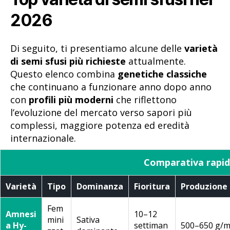
2026
Di seguito, ti presentiamo alcune delle
varietà
di semi sfusi più richieste
attualmente.
Questo elenco combina
genetiche classiche
che continuano a funzionare anno dopo anno
con
profili più moderni
che riflettono
l’evoluzione del mercato verso sapori più
complessi, maggiore potenza ed eredità
internazionale.
Comparativa rapida
Varietà
Tipo
Dominanza
Fioritura
Produzione 
Fem
Amnesi
10–12
mini
Sativa
a Hy-
settiman
500–650 g/m