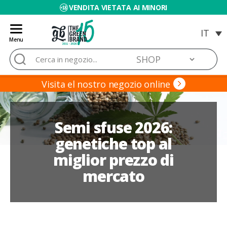
VENDITA VIETATA AI MINORI
Menu
Blog
Cerca:
de
Grow
Barato
Visita el nostro negozio online
Semi sfuse 2026:
genetiche top al
miglior prezzo di
mercato