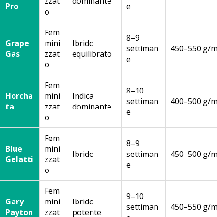
zzat
dominante
Pro
e
o
Fem
8–9
Grape
mini
Ibrido
settiman
450–550 g/m
Gas
zzat
equilibrato
e
o
Fem
8–10
Horcha
mini
Indica
settiman
400–500 g/m
ta
zzat
dominante
e
o
Fem
8–9
Blue
mini
Ibrido
settiman
450–500 g/m
Gelatti
zzat
e
o
Fem
9–10
Gary
mini
Ibrido
settiman
450–550 g/m
Payton
zzat
potente