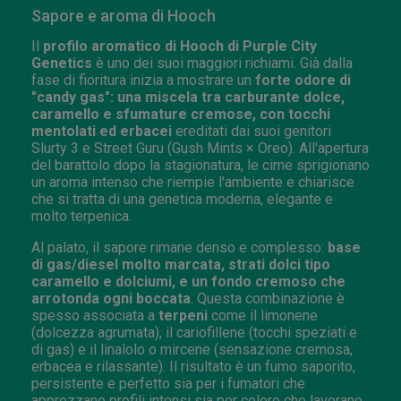
Sapore e aroma di Hooch
Il
profilo aromatico di Hooch di Purple City
Genetics
è uno dei suoi maggiori richiami. Già dalla
fase di fioritura inizia a mostrare un
forte odore di
"candy gas": una miscela tra carburante dolce,
caramello e sfumature cremose, con tocchi
mentolati ed erbacei
ereditati dai suoi genitori
Slurty 3 e Street Guru (Gush Mints × Oreo). All'apertura
del barattolo dopo la stagionatura, le cime sprigionano
un aroma intenso che riempie l'ambiente e chiarisce
che si tratta di una genetica moderna, elegante e
molto terpenica.
Al palato, il sapore rimane denso e complesso:
base
di gas/diesel molto marcata, strati dolci tipo
caramello e dolciumi, e un fondo cremoso che
arrotonda ogni boccata
. Questa combinazione è
spesso associata a
terpeni
come il limonene
(dolcezza agrumata), il cariofillene (tocchi speziati e
di gas) e il linalolo o mircene (sensazione cremosa,
erbacea e rilassante). Il risultato è un fumo saporito,
persistente e perfetto sia per i fumatori che
apprezzano profili intensi sia per coloro che lavorano