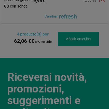
9,96 €
12,00 €€
17%
refresh
Cambiar
4
producto(s) por
Añadir artículos
62,06 €€
IVA incluido
Riceverai novità,
promozioni,
suggerimenti e