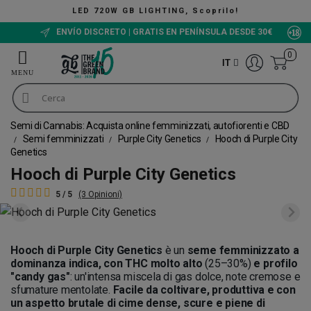
ING, Scoprilo!
The Green Buck
ENVÍO DISCRETO | GRATIS EN PENÍNSULA DESDE 30€
0
IT
Semi di Cannabis: Acquista online femminizzati, autofiorenti e CBD
Semi femminizzati
Purple City Genetics
Hooch di Purple City
Genetics
Hooch di Purple City Genetics
5 / 5
(3 Opinioni)
Hooch di Purple City Genetics
è un
seme femminizzato a
dominanza indica, con THC molto alto
(25–30%)
e profilo
"candy gas"
: un'intensa miscela di gas dolce, note cremose e
sfumature mentolate.
Facile da coltivare, produttiva e con
un aspetto brutale di cime dense, scure e piene di