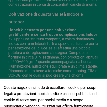
con estrazioni in cerca di concentrati carichi di aroma.
Coltivazione di questa varietà indoor e
outdoor
Hooch è pensata per una coltivazione
gratificante e senza troppe complicazioni. Indoor
sviluppa una struttura compatta, a chiara dominanza
indica, con rami laterali forti e spazio sufficiente per la
penetrazione della luce se si effettua una piccola
potatura o defogliazione strategica. Completa la
fioritura in circa 8–9 settimane, con produzioni abituali
di 500–600 g/m² quando accompagnata da buona
illuminazione, nutrizione equilibrata e un clima stabile.
Risponde molto bene a tecniche come topping, FIM o
SCROG, con le quali si può creare una chioma
uniforme di cime dure e cariche di resina.
Questo negozio richiede di accettare i cookie per scopi
All'aperto,
in climi temperati o caldi, mostra tutto il
suo potenziale, formando un arbusto ampio e robusto,
legati a prestazioni, social media e annunci pubblicitari. I
con fiori che ingrossano rapidamente e si coprono di
cookie di terze parti per social media e a scopo
tricomi fin dalle prime settimane di fioritura. La
pubblicitario vengono utilizzati per offrire funzionalità
raccolta si colloca solitamente a fine settembre,