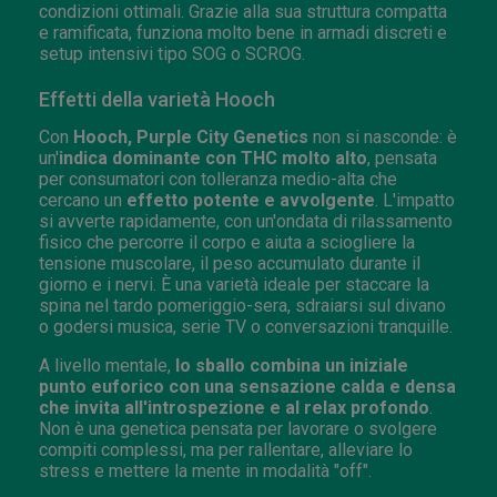
condizioni ottimali. Grazie alla sua struttura compatta
e ramificata, funziona molto bene in armadi discreti e
setup intensivi tipo SOG o SCROG.
Effetti della varietà Hooch
Con
Hooch, Purple City Genetics
non si nasconde: è
un'
indica dominante con THC molto alto
, pensata
per consumatori con tolleranza medio-alta che
cercano un
effetto potente e avvolgente
. L'impatto
si avverte rapidamente, con un'ondata di rilassamento
fisico che percorre il corpo e aiuta a sciogliere la
tensione muscolare, il peso accumulato durante il
giorno e i nervi. È una varietà ideale per staccare la
spina nel tardo pomeriggio-sera, sdraiarsi sul divano
o godersi musica, serie TV o conversazioni tranquille.
A livello mentale,
lo sballo combina un iniziale
punto euforico con una sensazione calda e densa
che invita all'introspezione e al relax profondo
.
Non è una genetica pensata per lavorare o svolgere
compiti complessi, ma per rallentare, alleviare lo
stress e mettere la mente in modalità "off".