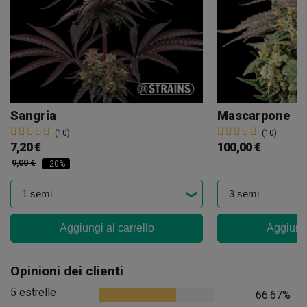
Sangria
Mascarpone
(10)
(10)
7,20 €
100,00 €
9,00 €
-20%
Aggiungi al carrello
Aggiungi
Opinioni dei clienti
5 estrelle
66.67%