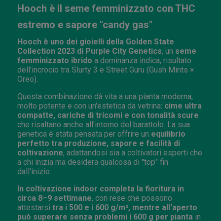
Hooch è il seme femminizzato con THC
estremo e sapore "candy gas"
Hooch è uno dei gioielli della Golden State
Collection 2023 di Purple City Genetics
, un
seme
femminizzato ibrido
a dominanza indica, risultato
dell'incrocio tra Slurty 3 e Street Guru (Gush Mints ×
Oreo).
Questa combinazione dà vita a una pianta moderna,
molto potente e con un'estetica da vetrina:
cime ultra
compatte, cariche di tricomi e con tonalità scure
che risaltano anche all'interno del barattolo. La sua
genetica è stata pensata per offrire un
equilibrio
perfetto tra produzione, sapore e facilità di
coltivazione
, adattandosi sia a coltivatori esperti che
a chi inizia ma desidera qualcosa di "top" fin
dall'inizio.
In coltivazione indoor completa la fioritura in
circa 8–9 settimane
, con rese che possono
attestarsi
tra i 500 e i 600 g/m², mentre all'aperto
può superare senza problemi i 600 g per pianta
in