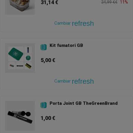
31,14 €
34,99 €€
11%
refresh
Cambiar
Kit fumatori GB

5,00 €
refresh
Cambiar
Porta Joint GB TheGreenBrand

1,00 €