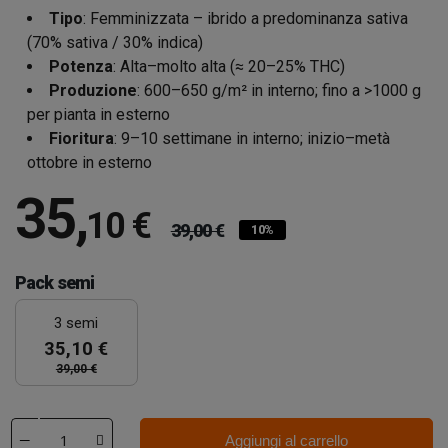
Tipo
: Femminizzata – ibrido a predominanza sativa
(70% sativa / 30% indica)
Potenza
: Alta–molto alta (≈ 20–25% THC)
Produzione
: 600–650 g/m² in interno; fino a >1000 g
per pianta in esterno
Fioritura
: 9–10 settimane in interno; inizio–metà
ottobre in esterno
35
,
10 €
39,00 €
10%
Pack semi
3 semi
35,10 €
39,00 €
Aggiungi al carrello