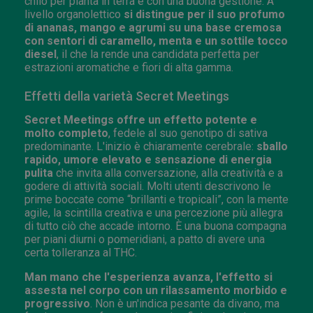
chilo per pianta in terra e con una buona gestione. A
livello organolettico
si distingue per il suo profumo
di ananas, mango e agrumi su una base cremosa
con sentori di caramello, menta e un sottile tocco
diesel
, il che la rende una candidata perfetta per
estrazioni aromatiche e fiori di alta gamma.
Effetti della varietà Secret Meetings
Secret Meetings offre un effetto potente e
molto completo
, fedele al suo genotipo di sativa
predominante. L'inizio è chiaramente cerebrale:
sballo
rapido, umore elevato e sensazione di energia
pulita
che invita alla conversazione, alla creatività e a
godere di attività sociali. Molti utenti descrivono le
prime boccate come “brillanti e tropicali”, con la mente
agile, la scintilla creativa e una percezione più allegra
di tutto ciò che accade intorno. È una buona compagna
per piani diurni o pomeridiani, a patto di avere una
certa tolleranza al THC.
Man mano che l'esperienza avanza, l'effetto si
assesta nel corpo con un rilassamento morbido e
progressivo
. Non è un'indica pesante da divano, ma