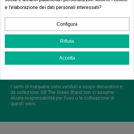
e l'elaborazione dei dati personali interessati?
In interno
, con un buon sistema di illuminazione e
nutrizione equilibrata, può superare i 600–650 g/m²
dopo 9–10 settimane di fioritura, offrendo fiori
Configura
compatti, resinosi e con vistose tonalità viola alla fine
del ciclo.
In esterno
si adatta bene a climi temperati
e anche leggermente freschi, dove cresce con vigore
Rifiuta
e può raggiungere produzioni superiori al chilo per
pianta in terra madre, con il raccolto pronto da inizio a
metà ottobre. La sua robustezza strutturale e la buona
Accetta
resistenza generale a parassiti e funghi la rendono
un'ottima candidata per coltivazioni commerciali, così
come per produttori di concentrati che cercano piante
cariche di resina e terpeni.
I semi di marijuana sono venduti a scopo decorativo e
da collezione. GB The Green Brand non si assume
alcuna responsabilità per l'uso o la coltivazione di
questi semi.