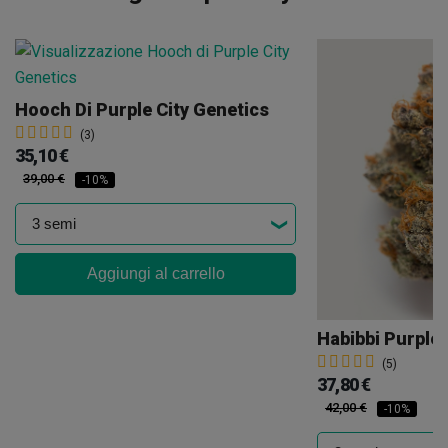
Hooch Di Purple City Genetics
(3)
35,10 €
39,00 €
-10%
Aggiungi al carrello
Habibbi Purple 
(5)
37,80 €
42,00 €
-10%