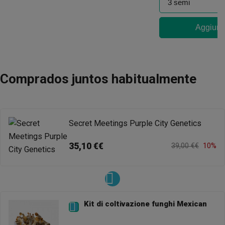
Aggiungi
Comprados juntos habitualmente
Secret Meetings Purple City Genetics
35,10 €€
39,00 €€
10%
Kit di coltivazione funghi Mexican
