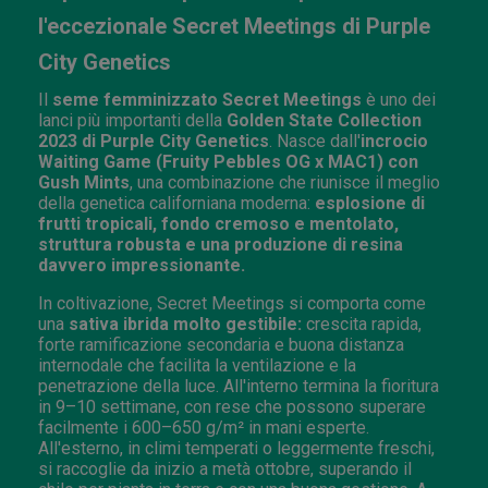
l'eccezionale Secret Meetings di Purple
City Genetics
Il
seme femminizzato Secret Meetings
è uno dei
lanci più importanti della
Golden State Collection
2023 di Purple City Genetics
. Nasce dall'
incrocio
Waiting Game (Fruity Pebbles OG x MAC1) con
Gush Mints
, una combinazione che riunisce il meglio
della genetica californiana moderna:
esplosione di
frutti tropicali, fondo cremoso e mentolato,
struttura robusta e una produzione di resina
davvero impressionante.
In coltivazione, Secret Meetings si comporta come
una
sativa ibrida molto gestibile:
crescita rapida,
forte ramificazione secondaria e buona distanza
internodale che facilita la ventilazione e la
penetrazione della luce. All'interno termina la fioritura
in 9–10 settimane, con rese che possono superare
facilmente i 600–650 g/m² in mani esperte.
All'esterno, in climi temperati o leggermente freschi,
si raccoglie da inizio a metà ottobre, superando il