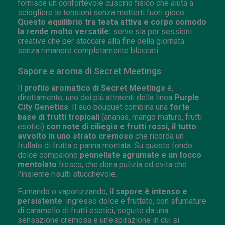
fornisce un confortevole cuscino fisico che aiuta a
sciogliere le tensioni senza metterti fuori gioco.
Questo equilibrio tra testa attiva e corpo comodo
la rende molto versatile:
serve sia per sessioni
creative che per staccare alla fine della giornata
senza rimanere completamente bloccati.
Sapore e aroma di Secret Meetings
Il
profilo aromatico di Secret Meetings
è,
direttamente, uno dei più attraenti della linea
Purple
City Genetics
. Il suo bouquet combina una
forte
base di frutti tropicali
(ananas, mango maturo, frutti
esotici)
con note di ciliegia e frutti rossi, il tutto
avvolto in uno strato cremoso
che ricorda un
frullato di frutta o panna montata. Su questo fondo
dolce compaiono
pennellate agrumate e un tocco
mentolato
fresco, che dona pulizia ed evita che
l'insieme risulti stucchevole.
Fumando o vaporizzando,
il sapore è intenso e
persistente
: ingresso dolce e fruttato, con sfumature
di caramello di frutti esotici, seguito da una
sensazione cremosa e un'espirazione in cui si