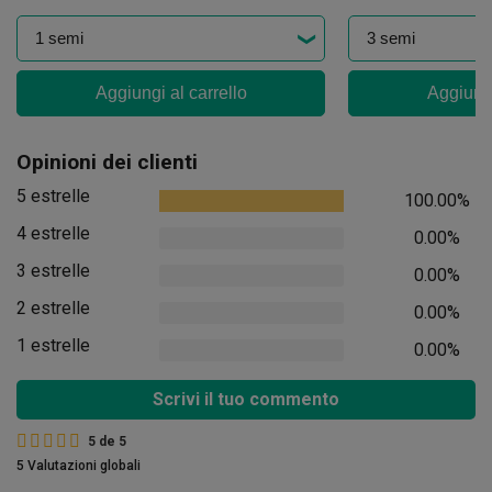
Aggiungi al carrello
Aggiungi
Opinioni dei clienti
5 estrelle
100.00%
4 estrelle
0.00%
3 estrelle
0.00%
2 estrelle
0.00%
1 estrelle
0.00%
Scrivi il tuo commento
5
de
5
5 Valutazioni globali