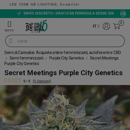
, Scoprilo!
The Green Bucket CBD, Ora disponibil
ENVÍO DISCRETO | GRATIS EN PENÍNSULA DESDE 30€
0
IT
Semi di Cannabis: Acquista online femminizzati, autofiorenti e CBD
Semi femminizzati
Purple City Genetics
Secret Meetings
Purple City Genetics
Secret Meetings Purple City Genetics
5 / 5
(5 Opinioni)