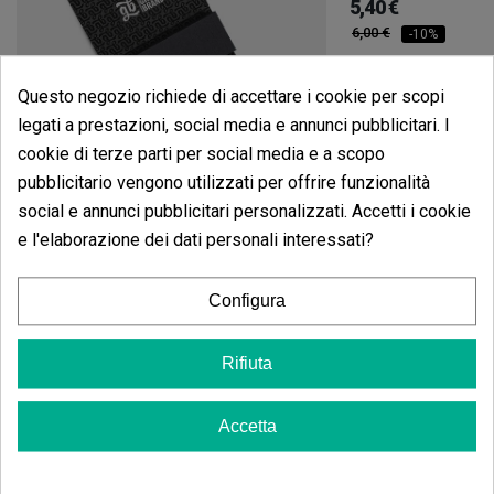
5,40 €
6,00 €
-10%
Questo negozio richiede di accettare i cookie per scopi
legati a prestazioni, social media e annunci pubblicitari. I
Aggiungi
cookie di terze parti per social media e a scopo
pubblicitario vengono utilizzati per offrire funzionalità
social e annunci pubblicitari personalizzati. Accetti i cookie
Rotolo Di Cartine Lunghe Slim GB 5m + 50 Filtri
e l'elaborazione dei dati personali interessati?
(6)
1,80 €
Configura
2,00 €
-10%
Rifiuta
Aggiungi al carrello
Accetta
Opinioni dei clienti