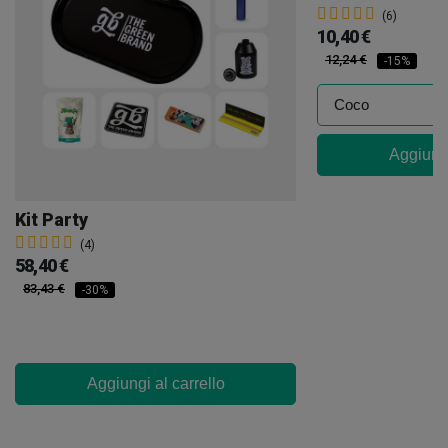
(6)
10,40 €
12,24 €
-15%
Aggiungi
Kit Party
(4)
58,40 €
83,43 €
-30%
Aggiungi al carrello