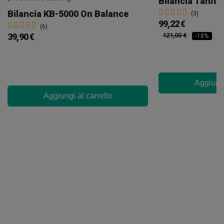
Bilancia Tanita
Bilancia KB-5000 On Balance
(3)
99,22 €
(6)
39,90 €
121,00 €
-18%
Aggiungi
Aggiungi al carrello