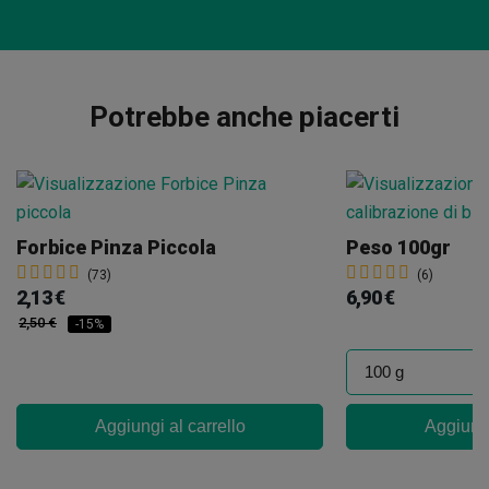
Potrebbe anche piacerti
Forbice Pinza Piccola
Peso 100gr
(73)
(6)
2,13 €
6,90 €
2,50 €
-15%
Aggiungi al carrello
Aggiungi