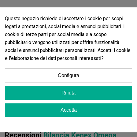
Opinioni dei clienti
Questo negozio richiede di accettare i cookie per scopi
5 estrelle
81.82%
legati a prestazioni, social media e annunci pubblicitari. I
4 estrelle
18.18%
cookie di terze parti per social media e a scopo
3 estrelle
0.00%
pubblicitario vengono utilizzati per offrire funzionalità
2 estrelle
social e annunci pubblicitari personalizzati. Accetti i cookie
0.00%
e l'elaborazione dei dati personali interessati?
1 estrelle
0.00%
Scrivi il tuo commento
Configura
4.82
de
5
Rifiuta
11 Valutazioni globali
Ordina per:
Accetta
Recensioni
Bilancia Kenex Omega