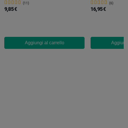
(11)
(6)
9,85 €
16,95 €
Aggiungi al carrello
Aggiungi