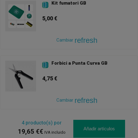
Kit fumatori GB

5,00 €
refresh
Cambiar
Forbici a Punta Curva GB

4,75 €
refresh
Cambiar
4
producto(s) por
Añadir artículos
19,65 €€
IVA incluido