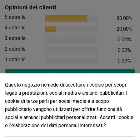
Opinioni dei clienti
5 estrelle
80.00%
4 estrelle
20.00%
3 estrelle
0.00%
2 estrelle
0.00%
1 estrelle
0.00%
Scrivi il tuo commento
Questo negozio richiede di accettare i cookie per scopi
4.80
de
5
legati a prestazioni, social media e annunci pubblicitari. I
5 Valutazioni globali
cookie di terze parti per social media e a scopo
Ordina per:
pubblicitario vengono utilizzati per offrire funzionalità
social e annunci pubblicitari personalizzati. Accetti i cookie
e l'elaborazione dei dati personali interessati?
Recensioni
Caricabatterie di