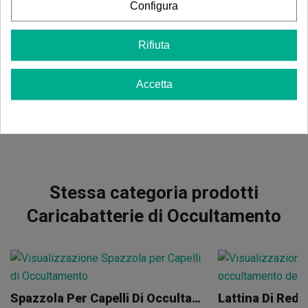
Occultamento
Configura
Non ci sono recensioni nella tua lingua, controllale tutte
Rifiuta
cliccando su "recensioni in altre lingue".
Accetta
Vedere i commenti in altre lingue
Stessa categoria prodotti
Caricabatterie di Occultamento
Spazzola Per Capelli Di Occultamento