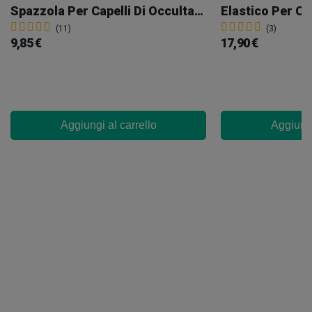
Spazzola Per Capelli Di Occultamento
(11)
(3)
9,85 €
17,90 €
Aggiungi al carrello
Aggiungi