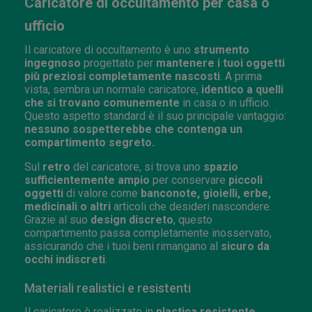
Caricatore di occultamento per casa o
ufficio
Il caricatore di occultamento è uno
strumento
ingegnoso
progettato per
mantenere i tuoi oggetti
più preziosi completamente nascosti
. A prima
vista, sembra un normale caricatore,
identico a quelli
che si trovano comunemente
in casa o in ufficio.
Questo aspetto standard è il suo principale vantaggio:
nessuno sospetterebbe che contenga un
compartimento segreto.
Sul
retro
del caricatore, si trova uno
spazio
sufficientemente ampio
per conservare
piccoli
oggetti
di valore come
banconote, gioielli, erbe,
medicinali o altri
articoli che desideri nascondere.
Grazie al suo
design discreto
, questo
compartimento passa completamente inosservato,
assicurando che i tuoi beni rimangano al
sicuro da
occhi indiscreti
.
Materiali realistici e resistenti
Il caricatore è realizzato in
plastica resistente
,