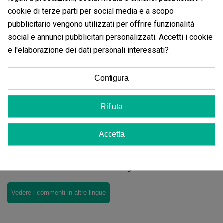
0.00%
cookie di terze parti per social media e a scopo
Scrivi il tuo commento
pubblicitario vengono utilizzati per offrire funzionalità
social e annunci pubblicitari personalizzati. Accetti i cookie
4.33
de
5
e l'elaborazione dei dati personali interessati?
3 Valutazioni globali
Ordina per:
Configura
Rifiuta
Recensioni
Grinder per Polveri EVO
Tornados
Accetta
Non ci sono recensioni nella tua lingua, controllale tutte
cliccando su "recensioni in altre lingue".
Vedere i commenti in altre lingue