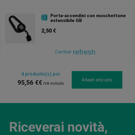
Porta-accendini con moschettone

estensibile GB
2,50 €
refresh
Cambiar
4
producto(s) por
Añadir artículos
95,56 €€
IVA incluido
Riceverai novità,