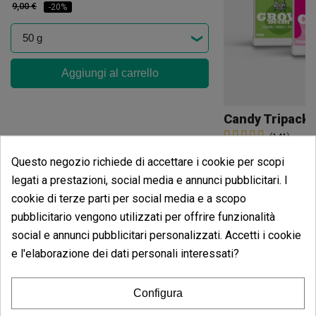
9,00 €
-20%
Aggiungi al carrello
Candy Tripack
(141)
13,60 €
Questo negozio richiede di accettare i cookie per scopi
17,00 €
-20%
legati a prestazioni, social media e annunci pubblicitari. I
cookie di terze parti per social media e a scopo
pubblicitario vengono utilizzati per offrire funzionalità
Aggiungi
social e annunci pubblicitari personalizzati. Accetti i cookie
e l'elaborazione dei dati personali interessati?
Opinioni dei clienti
Configura
5 estrelle
87.50%