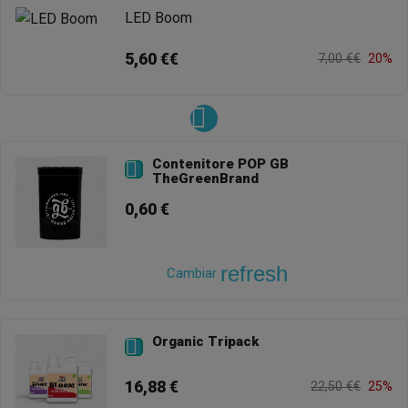
LED Boom
5,60 €€
7,00 €€
20%
Contenitore POP GB

TheGreenBrand
0,60 €
refresh
Cambiar
Organic Tripack

16,88 €
22,50 €€
25%