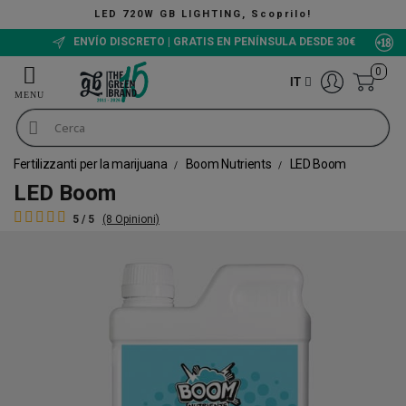
720W GB LIGHTING, Scoprilo!
ENVÍO DISCRETO | GRATIS EN PENÍNSULA DESDE 30€
0
IT
Fertilizzanti per la marijuana
Boom Nutrients
LED Boom
LED Boom
5 / 5
(8 Opinioni)