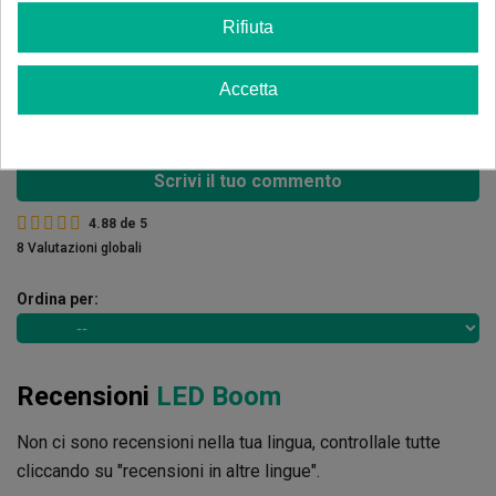
4 estrelle
12.50%
Rifiuta
3 estrelle
0.00%
2 estrelle
Accetta
0.00%
1 estrelle
0.00%
Scrivi il tuo commento
4.88
de
5
8 Valutazioni globali
Ordina per:
Recensioni
LED Boom
Non ci sono recensioni nella tua lingua, controllale tutte
cliccando su "recensioni in altre lingue".