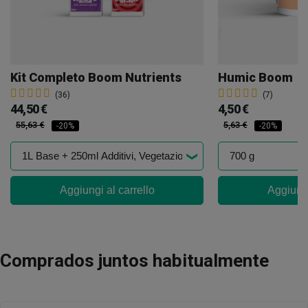
Kit Completo Boom Nutrients
Humic Boom
(36)
(7)
44,50 €
4,50 €
55,63 €
5,63 €
-20%
-20%
Aggiungi al carrello
Aggiungi
Comprados juntos habitualmente