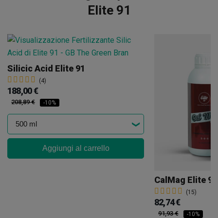
Elite 91
Silicic Acid Elite 91
(4)
188,00 €
208,89 €
-10%
Aggiungi al carrello
CalMag Elite 91
(15)
82,74 €
91,93 €
-10%