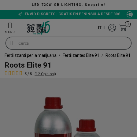
LED 720W GB LIGHTING, Scoprilo!
ENVÍO DISCRETO | GRATIS EN PENÍNSULA DESDE 30€
0
IT
Fertilizzanti per la marijuana
Fertilizantes Elite 91
Roots Elite 91
Roots Elite 91
5 / 5
(12 Opinioni)