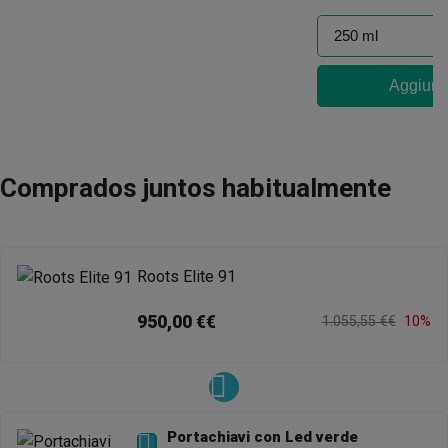
Aggiungi
Comprados juntos habitualmente
Roots Elite 91
950,00 €€
1.055,55 €€
10%
Portachiavi con Led verde
