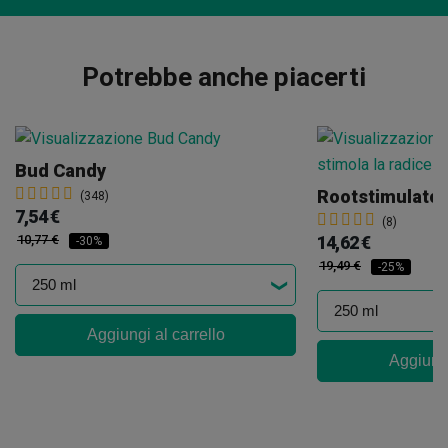
Potrebbe anche piacerti
Bud Candy
Rootstimulator
(348)
7,54 €
(8)
10,77 €
14,62 €
-30%
19,49 €
-25%
Aggiungi al carrello
Aggiungi