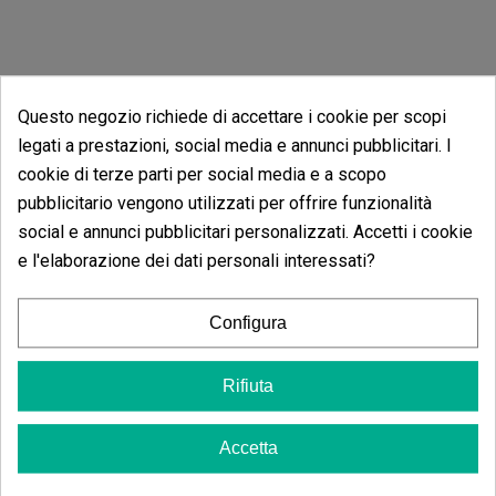
Questo negozio richiede di accettare i cookie per scopi
legati a prestazioni, social media e annunci pubblicitari. I
cookie di terze parti per social media e a scopo
pubblicitario vengono utilizzati per offrire funzionalità
Opinioni dei clienti
social e annunci pubblicitari personalizzati. Accetti i cookie
5 estrelle
e l'elaborazione dei dati personali interessati?
91.67%
4 estrelle
8.33%
Configura
3 estrelle
0.00%
2 estrelle
0.00%
Rifiuta
1 estrelle
0.00%
Accetta
Scrivi il tuo commento