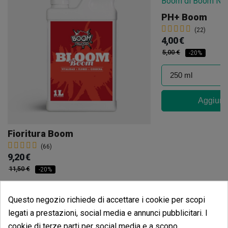
PH+ Boom
(22)
4,00 €
5,00 €
-20%
Aggiungi
Fioritura Boom
(66)
9,20 €
11,50 €
-20%
Questo negozio richiede di accettare i cookie per scopi
legati a prestazioni, social media e annunci pubblicitari. I
Aggiungi al carrello
cookie di terze parti per social media e a scopo