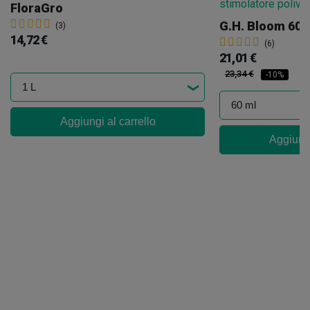
FloraGro
G.H. Bloom 60m
(3)
14,72 €
(6)
21,01 €
23,34 €
-10%
Aggiungi al carrello
Aggiungi