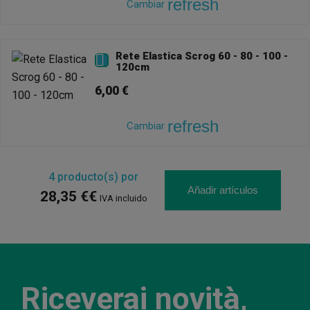
refresh
Cambiar
Rete Elastica Scrog 60 - 80 - 100 -

120cm
6,00 €
refresh
Cambiar
4
producto(s) por
Añadir artículos
28,35 €€
IVA incluido
Riceverai novità,