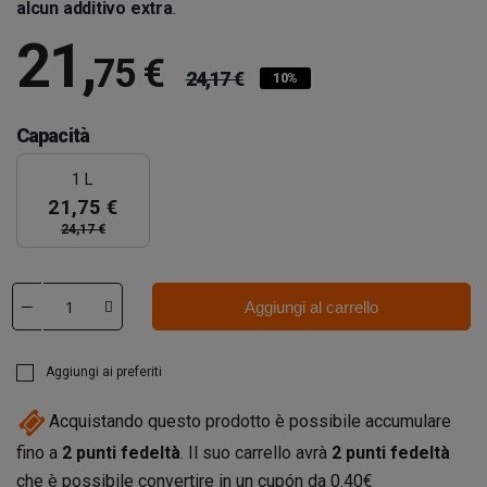
alcun additivo extra
.
21
,
75 €
24,17 €
10%
Capacità
1 L
21,75 €
24,17 €
Aggiungi al carrello
Aggiungi ai preferiti
Acquistando questo prodotto è possibile accumulare
fino a
2
punti fedeltà
. Il suo carrello avrà
2
punti fedeltà
che è possibile convertire in un cupón da
0.40€