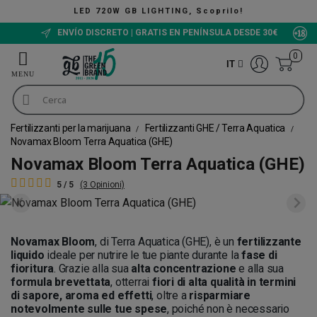
LED 720W GB LIGHTING, Scoprilo!
ENVÍO DISCRETO | GRATIS EN PENÍNSULA DESDE 30€
0
IT
Fertilizzanti per la marijuana
Fertilizzanti GHE / Terra Aquatica
Novamax Bloom Terra Aquatica (GHE)
Novamax Bloom Terra Aquatica (GHE)
5 / 5
(3 Opinioni)
Novamax Bloom
, di Terra Aquatica (GHE), è un
fertilizzante
liquido
ideale per nutrire le tue piante durante la
fase di
fioritura
. Grazie alla sua
alta concentrazione
e alla sua
formula brevettata
, otterrai
fiori di alta qualità in termini
di sapore, aroma ed effetti
, oltre a
risparmiare
notevolmente sulle tue spese
, poiché non è necessario