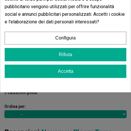
pubblicitario vengono utilizzati per offrire funzionalità
Opinioni dei clienti
social e annunci pubblicitari personalizzati. Accetti i cookie
5 estrelle
e l'elaborazione dei dati personali interessati?
100.00%
4 estrelle
0.00%
Configura
3 estrelle
0.00%
2 estrelle
0.00%
Rifiuta
1 estrelle
0.00%
Accetta
Scrivi il tuo commento
5
de
5
3 Valutazioni globali
Ordina per: