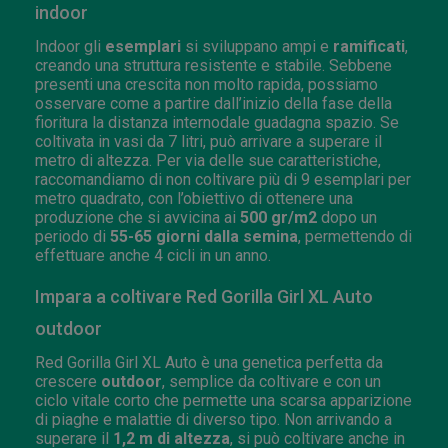
indoor
Indoor gli
esemplari
si sviluppano ampi e
ramificati
,
creando una struttura resistente e stabile. Sebbene
presenti una crescita non molto rapida, possiamo
osservare come a partire dall’inizio della fase della
fioritura la distanza internodale guadagna spazio. Se
coltivata in vasi da 7 litri, può arrivare a superare il
metro di altezza. Per via delle sue caratteristiche,
raccomandiamo di non coltivare più di 9 esemplari per
metro quadrato, con l’obiettivo di ottenere una
produzione che si avvicina ai
500 gr/m2
dopo un
periodo di
55-65 giorni dalla semina
, permettendo di
effettuare anche 4 cicli in un anno.
Impara a coltivare Red Gorilla Girl XL Auto
outdoor
Red Gorilla Girl XL Auto è una genetica perfetta da
crescere
outdoor
, semplice da coltivare e con un
ciclo vitale corto che permette una scarsa apparizione
di piaghe e malattie di diverso tipo. Non arrivando a
superare il
1,2 m di altezza
, si può coltivare anche in