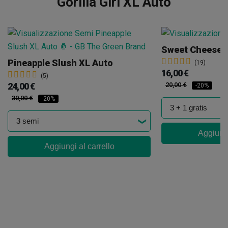
Gorilla Girl XL Auto
Sweet Cheese 
Pineapple Slush XL Auto
(19)
16,00 €
(5)
24,00 €
20,00 €
-20%
30,00 €
-20%
Aggiungi
Aggiungi al carrello