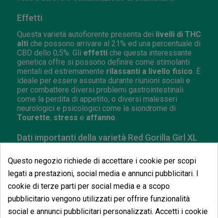
Effetti
Questa varietà autofiorente presenta dei
livelli di THC
alti
che possono arrivare al 21% ed una percentuale di
CBD dello 0,5%. Gli
effetti
che questa interessante
genetica offre si possono definire come stimolanti
mentali ed estremamente
rilassanti a livello fisico
. È
ideale per essere assunta durante riunioni sociali e
per combattere diversi problemi gastrointestinali
come la perdita di appetito, o diversi malesseri
neurologici e psicologici come la siondrome di
Tourette
,
stress
e
affanno
.
Dati importanti della varietà Red Gorilla Girl XL
Auto
Questo negozio richiede di accettare i cookie per scopi
Sativa/Indica
: 45/55%.
legati a prestazioni, social media e annunci pubblicitari. I
Fioritura
: 8-9 settimane dalla germinazione.
cookie di terze parti per social media e a scopo
Altezza
: 0,6-1,2 m indoor e outdoor.
pubblicitario vengono utilizzati per offrire funzionalità
social e annunci pubblicitari personalizzati. Accetti i cookie