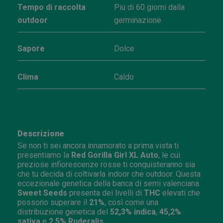
Tempo di raccolta
Piu di 60 giorni dalla
outdoor
germinazione
Sapore
Dolce
Clima
Caldo
Descrizione
Se non ti sei ancora innamorato a prima vista ti
presentiamo la
Red Gorilla Girl XL Auto
, le cui
preziose infiorescenze rosse ti conquisteranno sia
che tu decida di coltivarla indoor che outdoor. Questa
eccezionale genetica della banca di semi valenciana
Sweet Seeds
presenta dei livelli di
THC
elevati che
possono superare il
21%
, così come una
distribuzione genetica del
52,3% indica
,
45,2%
sativa
e
2,5% Ruderalis
.