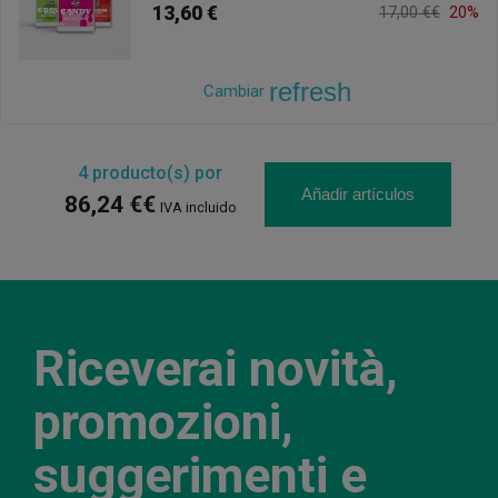
13,60 €
17,00 €€
20%
refresh
Cambiar
4
producto(s) por
Añadir artículos
86,24 €€
IVA incluido
Riceverai novità,
promozioni,
suggerimenti e