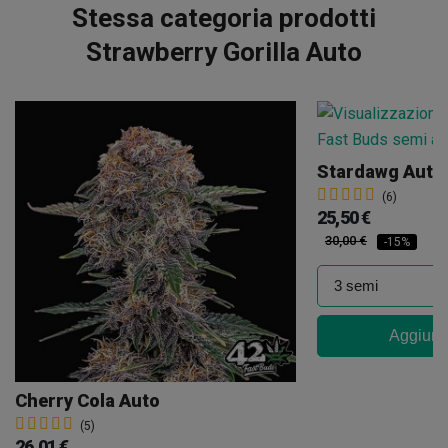
Stessa categoria prodotti
Strawberry Gorilla Auto
Stardawg Auto
(6)
25,50 €
30,00 €
-15%
Aggiungi
Cherry Cola Auto
(5)
26,01 €