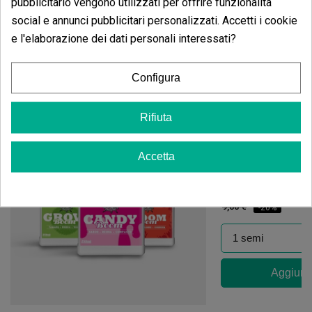
pubblicitario vengono utilizzati per offrire funzionalità
social e annunci pubblicitari personalizzati. Accetti i cookie
e l'elaborazione dei dati personali interessati?
Potrebbe anche piacerti
Configura
Rifiuta
Accetta
Auto Strawber
(5)
7,20 €
9,00 €
-20%
Aggiungi