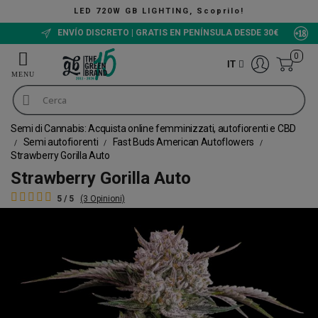
ING, Scoprilo!
The Green Bucket
ENVÍO DISCRETO | GRATIS EN PENÍNSULA DESDE 30€
0
IT
Semi di Cannabis: Acquista online femminizzati, autofiorenti e CBD
Semi autofiorenti
Fast Buds American Autoflowers
Strawberry Gorilla Auto
Strawberry Gorilla Auto
5 / 5
(3 Opinioni)