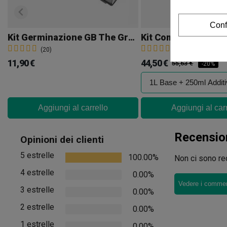
Conf
Kit Germinazione GB The Green Brand
Kit Completo Boom 
(20)
(36)
11,90 €
44,50 €
55,63 €
-20%
Aggiungi al carrello
Aggiungi al car
Recensio
Opinioni dei clienti
5 estrelle
100.00%
Non ci sono rec
4 estrelle
0.00%
Vedere i comment
3 estrelle
0.00%
2 estrelle
0.00%
1 estrelle
0.00%