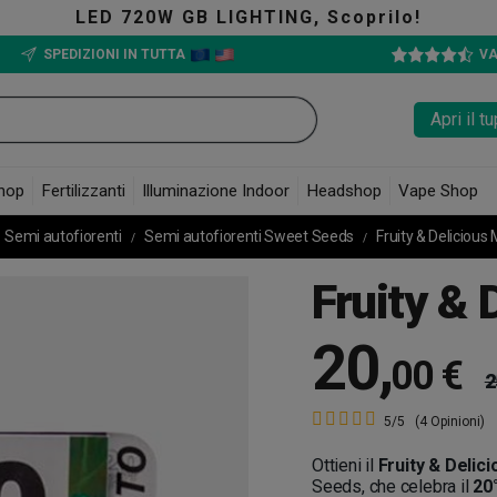
GHTING, Scoprilo!
SPEDIZIONI IN TUTTA
VA
Apri il 
hop
Fertilizzanti
Illuminazione Indoor
Headshop
Vape Shop
Semi autofiorenti
Semi autofiorenti Sweet Seeds
Fruity & Delicious 
Fruity & 
20
,
00 €
2
5/5
(4 Opinioni)
Ottieni il
Fruity & Delic
Seeds, che celebra il
20