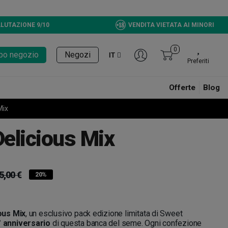
LUTAZIONE 9/10
VENDITA VIETATA AI MINORI
0
tupo negozio
Negozi
IT
Preferiti
Offerte
Blog
Mix
Delicious Mix
5,00 €
20%
ious Mix
, un esclusivo pack edizione limitata di Sweet
° anniversario
di questa banca del seme. Ogni confezione