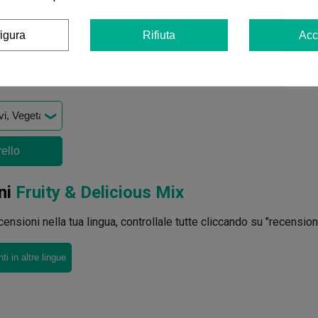
Aggiungi al carrello
igura
Rifiuta
Acc
Nutrients
rello
ni
Fruity & Delicious Mix
ensioni nella tua lingua, controllale tutte cliccando su "recensioni 
i in altre lingue