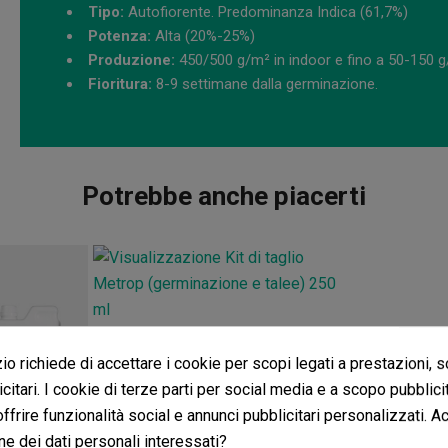
Tipo:
Autofiorente. Predominanza Indica (61,7%)
Potenza:
Alta (20%-25%)
Produzione:
450/500 g/m² in indoor e fino a 50-150 g/
Fioritura:
8-9 settimane dalla germinazione.
Potrebbe anche piacerti
Cutting Kit Metrop (Germinazione E Talea)
o richiede di accettare i cookie per scopi legati a prestazioni, 
(5)
citari. I cookie di terze parti per social media e a scopo pubblic
30,00 €
 offrire funzionalità social e annunci pubblicitari personalizzati. A
ne dei dati personali interessati?