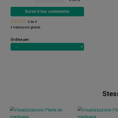
Scrivi il tuo commento
5
de
5
4 Valutazioni globali
Ordina per:
Stess