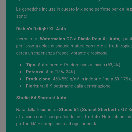
Le genetiche incluse in questo Mix sono perfette per
collez
sono:
Diablo's Delight XL Auto
Incrocio tra
Watermelon OG e Diablo Rojo XL Auto
, ques
per l'aroma dolce di anguria matura con note di frutti tropical
cerca un'esperienza fresca, vibrante e resinosa.
Tipo:
Autofiorente. Predominanza Indica (53,4%)
Potenza:
Alta (18%-24%)
Produzione:
450/550 g/m² in indoor e fino a 50-175 g/
Fioritura:
8-9 settimane dalla germinazione.
Studio 54 Stardust Auto
Nata dalla fusione tra
Studio 54 (Sunset Sherbert x OZ 
affascina con il suo profilo dolce e fruttato. Note intens
profondità e complessità ad ogni boccata.