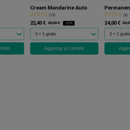
Cream Mandarine Auto
(15)
(5)
22,40 €
24,00 €
28,00 €
30,0
-20%
rello
Aggiungi al carrello
Aggiu