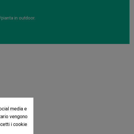
pianta in outdoor.
social media e
itario vengono
ccetti i cookie