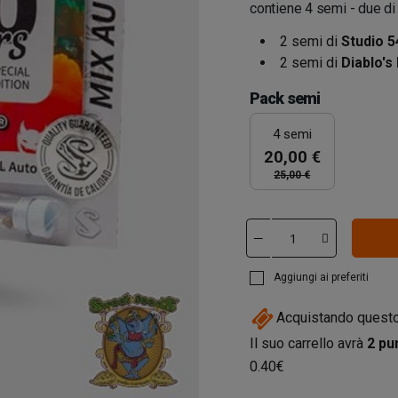
contiene 4 semi - due d
2 semi di
Studio 5
2 semi di
Diablo's
Pack semi
4 semi
20,00 €
25,00 €
Aggiungi ai preferiti
Acquistando questo
Il suo carrello avrà
2
pun
0.40€