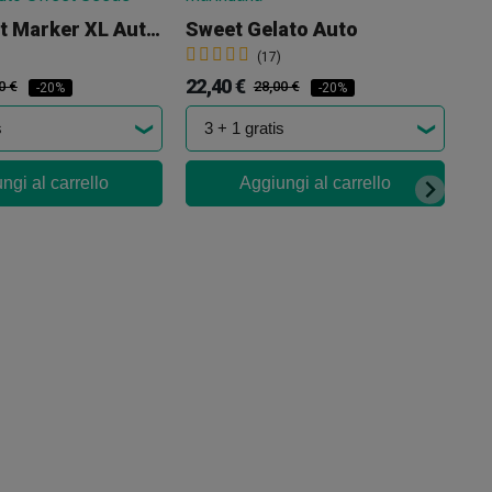
Permanent Marker XL Auto Sweet Seeds
Sweet Gelato Auto
(17)
22,40 €
0 €
28,00 €
-20%
-20%
ngi al carrello
Aggiungi al carrello
De
16