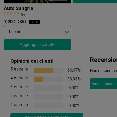
Auto Sangria
(6)
7,20 €
9,00 €
-20%
Aggiungi al carrello
Recensio
Opinioni dei clienti
5 estrelle
66.67%
Non ci sono rec
4 estrelle
33.33%
Vedere i comment
3 estrelle
0.00%
2 estrelle
0.00%
1 estrelle
0.00%