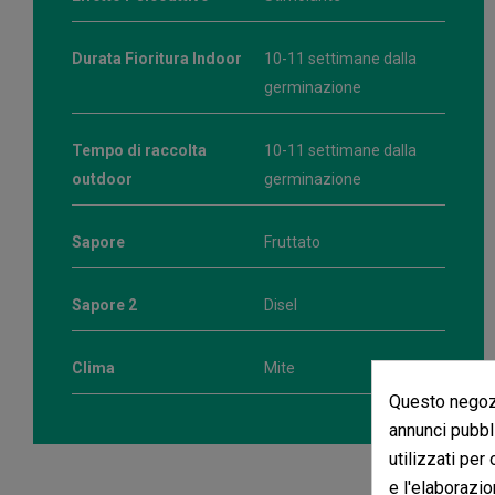
Durata Fioritura Indoor
10-11 settimane dalla
germinazione
Tempo di raccolta
10-11 settimane dalla
outdoor
germinazione
Sapore
Fruttato
Sapore 2
Disel
Clima
Mite
Questo negozi
annunci pubbli
utilizzati per
e l'elaborazio