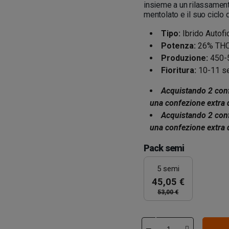
insieme a un rilassamento
mentolato e il suo ciclo 
Tipo:
Ibrido Autofi
Potenza:
26% TH
Produzione:
450-5
Fioritura:
10-11 se
Acquistando 2 conf
una confezione extra 
Acquistando 2 conf
una confezione extra 
Pack semi
5 semi
45,05 €
53,00 €