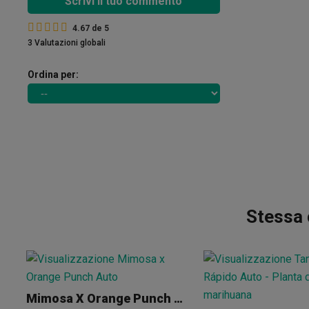
Scrivi il tuo commento
4.67
de
5
3 Valutazioni globali
Ordina per:
Stessa 
Mimosa X Orange Punch Auto