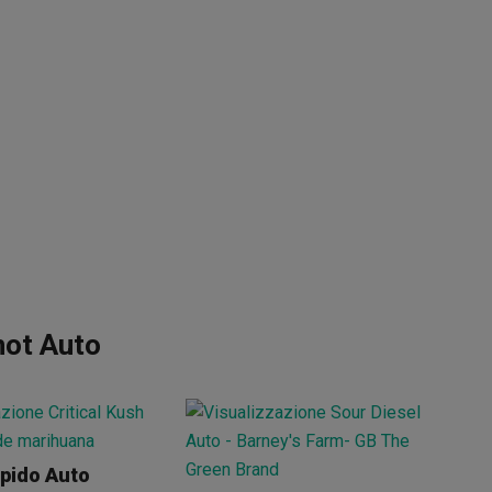
not Auto
apido Auto
LS