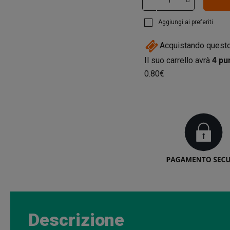
Aggiungi ai preferiti
Acquistando questo
Il suo carrello avrà
4
pun
0.80€
Descrizione