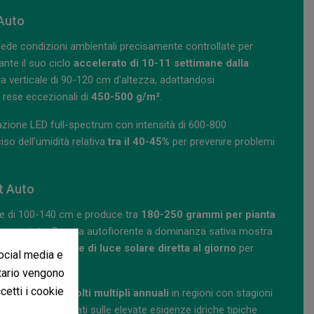
 Auto
hiede condizioni ambientali precisamente controllate per
ante il suo ciclo
accelerato di 10-11 settimane dalla
ra verticale di 90-120 cm d'altezza, adattandosi
 rese eccezionali di
450-500 g/m²
.
azione LED full-spectrum con intensità di 600-800
iso dell'umidità relativa
tra il 40-45%
per prevenire problemi
t Auto
e di 100-140 cm e produce tra
180-250 grammi per pianta
e appropriate. Questa autofiorente a dominanza sativa mostra
a richiede
8-10 ore di luce solare diretta al giorno
per
social media e
itario vengono
ccetti i cookie
rategica di raccolti multipli annuali
in regioni con stagioni
e a goccia regolati sulle elevate esigenze idriche tipiche