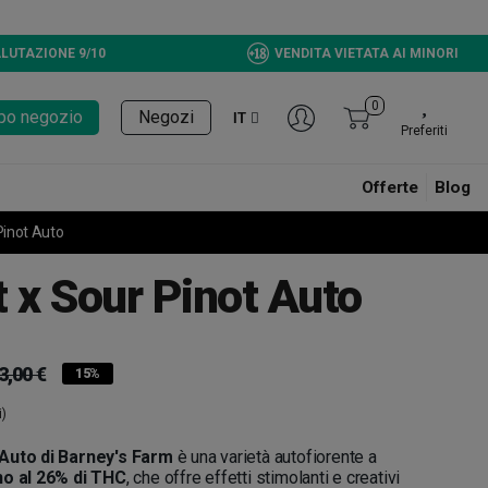
LUTAZIONE 9/10
VENDITA VIETATA AI MINORI
0
tupo negozio
Negozi
IT
Preferiti
Offerte
Blog
Pinot Auto
 x Sour Pinot Auto
3,00 €
15%
i)
 Auto di Barney's Farm
è una varietà autofiorente a
no al 26% di THC
, che offre effetti stimolanti e creativi