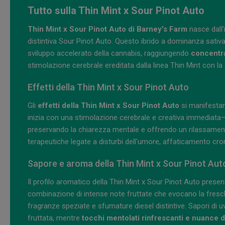
Tutto sulla Thin Mint x Sour Pinot Auto
Thin Mint x Sour Pinot Auto di Barney's Farm
nasce dall'
distintiva Sour Pinot Auto. Questo ibrido a dominanza sativa
sviluppo accelerato della cannabis, raggiungendo
concentra
stimolazione cerebrale ereditata dalla linea Thin Mint con la
Effetti della Thin Mint x Sour Pinot Auto
Gli
effetti della Thin Mint x Sour Pinot Auto
si manifestan
inizia con una stimolazione cerebrale e creativa immediata
preservando la chiarezza mentale e offrendo un rilassamento
terapeutiche legate a disturbi dell'umore, affaticamento cron
Sapore e aroma della Thin Mint x Sour Pinot Aut
Il profilo aromatico della Thin Mint x Sour Pinot Auto pres
combinazione di intense note fruttate che evocano la fre
fragranze speziate e sfumature diesel distintive. Sapori d
fruttata, mentre
tocchi mentolati rinfrescanti e nuance d