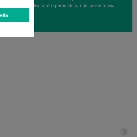
 protocolli preventivi contro parassiti comuni come tripidi,
ose.
etta