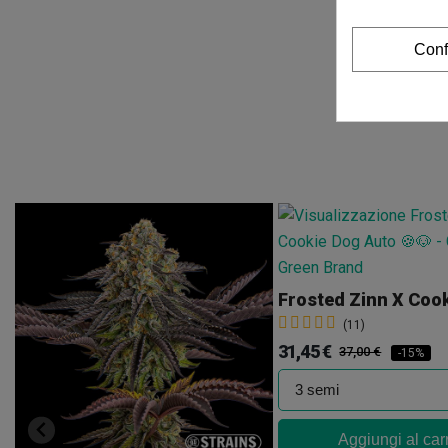
Conf
(11)
31,45 €
37,00 €
-15%
Aggiungi al car