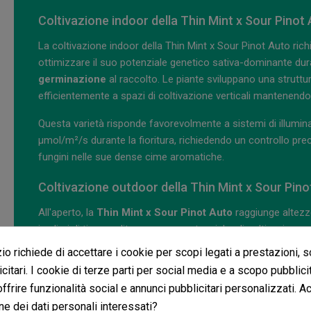
Coltivazione indoor della Thin Mint x Sour Pinot
La coltivazione indoor della Thin Mint x Sour Pinot Auto ric
ottimizzare il suo potenziale genetico sativa-dominante dur
germinazione
al raccolto. Le piante sviluppano una struttu
efficientemente a spazi di coltivazione verticali mantenendo
Questa varietà risponde favorevolmente a sistemi di illumin
μmol/m²/s durante la fioritura, richiedendo un controllo prec
fungini nelle sue dense cime aromatiche.
Coltivazione outdoor della Thin Mint x Sour Pino
All'aperto, la
Thin Mint x Sour Pinot Auto
raggiunge altezz
in climi di tipo mediterraneo e con tecniche di coltivazion
una notevole adattabilità a climi temperati e subtropicali, m
o richiede di accettare i cookie per scopi legati a prestazioni, 
massimizzare la sintesi di cannabinoidi e terpeni.
citari. I cookie di terze parti per social media e a scopo pubblic
 offrire funzionalità social e annunci pubblicitari personalizzati. A
La sua natura autofiorente consente una
pianificazione st
ne dei dati personali interessati?
di coltivazione estese. Si raccomandano sistemi di irrigazion