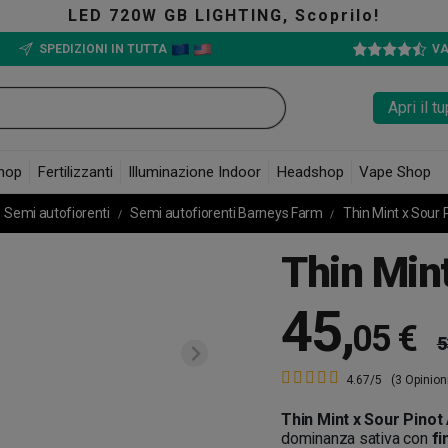
GB LIGHTING, Scoprilo!
SPEDIZIONI IN TUTTA
VA
Apri il 
hop
Fertilizzanti
Illuminazione Indoor
Headshop
Vape Shop
Semi autofiorenti
Semi autofiorenti Barneys Farm
Thin Mint x Sour 
Thin Mint
45
,
05 €
5
4.67/5
(3 Opinion
Thin Mint x Sour Pinot
dominanza sativa con
fi