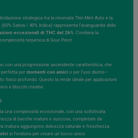
ibridazione strategica tra la rinomata Thin Mint Auto e la
 (60% Sativa / 40% Indica) rappresenta l'avanguardia dello
zioni eccezionali di THC del 26%
. Combina la
 complessità terpenica di Sour Pinot.
o con una progressione ascendente caratteristica, che
—perfetta per
momenti con amici
o per l'uso diurno—
 fisico profondo. Questo la rende ideale per applicazioni
ico e blocchi creativi.
o
enta una complessità eccezionale, con una sofisticata
schezza di bacche mature e succose, completate da
i uva matura aggiungono dolcezza naturale e freschezza
olci
si fondono per creare un tocco unico.