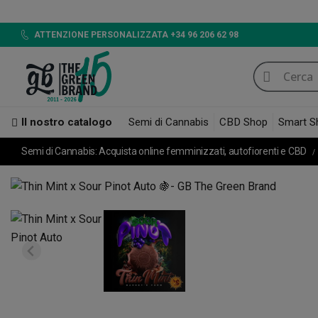
LED 720W 
ATTENZIONE PERSONALIZZATA +34 96 206 62 98
Il nostro catalogo
Semi di Cannabis
CBD Shop
Smart S
Semi di Cannabis: Acquista online femminizzati, autofiorenti e CBD