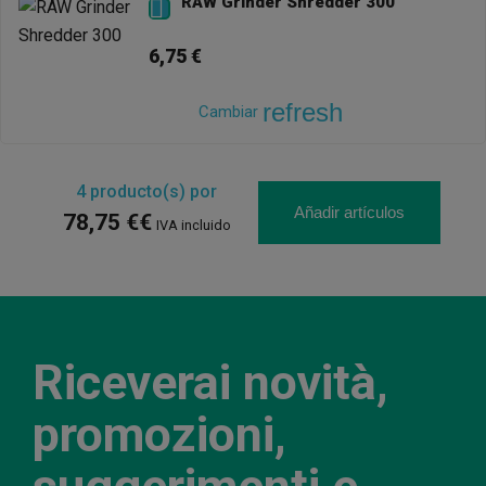
RAW Grinder Shredder 300

6,75 €
refresh
Cambiar
4
producto(s) por
Añadir artículos
78,75 €€
IVA incluido
Riceverai novità,
promozioni,