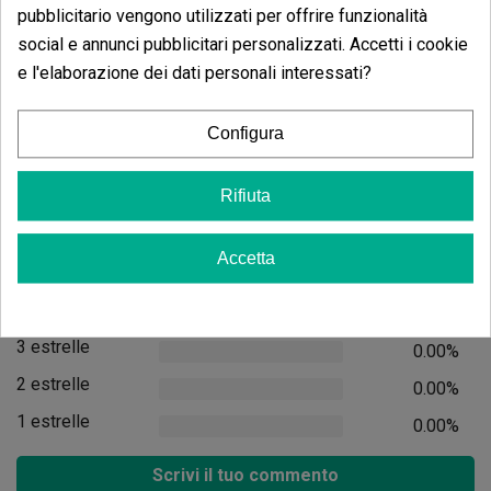
pubblicitario vengono utilizzati per offrire funzionalità
(5)
(4)
5,40 €
17,00 €
social e annunci pubblicitari personalizzati. Accetti i cookie
e l'elaborazione dei dati personali interessati?
Configura
Vedi altro
Aggiungi
Rifiuta
Opinioni dei clienti
Accetta
5 estrelle
73.33%
4 estrelle
26.67%
3 estrelle
0.00%
2 estrelle
0.00%
1 estrelle
0.00%
Scrivi il tuo commento