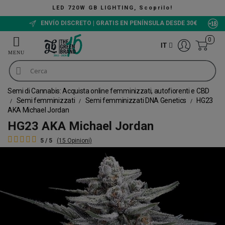
D 720W GB LIGHTING, Scoprilo!
ENVÍO DISCRETO | GRATIS EN PENÍNSULA DESDE 30€
0
IT
Semi di Cannabis: Acquista online femminizzati, autofiorenti e CBD
Semi femminizzati
Semi femminizzati DNA Genetics
HG23
AKA Michael Jordan
HG23 AKA Michael Jordan
5 / 5
(15 Opinioni)