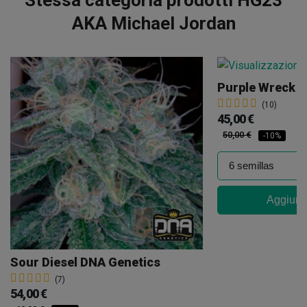
AKA Michael Jordan
Purple Wreck
(10)
45,00 €
50,00 €
-10%
Aggiungi
Sour Diesel DNA Genetics
(7)
54,00 €