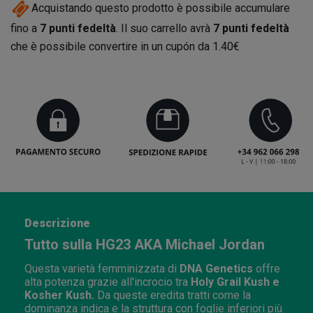
Acquistando questo prodotto è possibile accumulare
fino a
7
punti fedeltà
. Il suo carrello avrà
7
punti fedeltà
che è possibile convertire in un cupón da
1.40€
Descrizione
Tutto sulla HG23 AKA Michael Jordan
Questa varietà femminizzata di
DNA Genetics
offre
alta potenza grazie all'incrocio tra
Holy Grail Kush e
Kosher Kush.
Da queste eredita tratti come la
dominanza indica e la struttura con foglie inferiori più