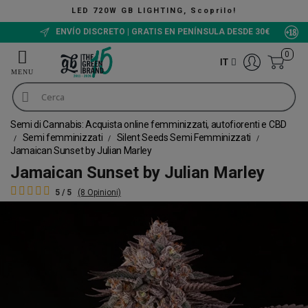
NG, Scoprilo!
The Green Bucket 
ENVÍO DISCRETO | GRATIS EN PENÍNSULA DESDE 30€
0
IT
Semi di Cannabis: Acquista online femminizzati, autofiorenti e CBD
Semi femminizzati
Silent Seeds Semi Femminizzati
Jamaican Sunset by Julian Marley
Jamaican Sunset by Julian Marley
5 / 5
(8 Opinioni)