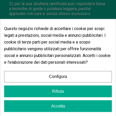
Sì, per la sua struttura ramificata può rispondere bene
a tecniche di guida o potatura leggera, purché
applicate con cura e senza stress eccessivo.
Che tipo di clima è più adatto all'aperto?
Questo negozio richiede di accettare i cookie per scopi
Può funzionare bene in zone dove la fine dell'estate e
legati a prestazioni, social media e annunci pubblicitari. I
l'inizio dell'autunno sono stabili, poiché la sua raccolta
cookie di terze parti per social media e a scopo
all'aperto è prevista per fine settembre.
pubblicitario vengono utilizzati per offrire funzionalità
È una varietà adatta a spazi di coltivazione
social e annunci pubblicitari personalizzati. Accetti i cookie
ridotti?
e l'elaborazione dei dati personali interessati?
Può essere coltivata indoor, ma è opportuno
controllare la sua struttura e ramificazione per
Configura
sfruttare al meglio lo spazio disponibile.
Rifiuta
Accetta
Potrebbe anche piacerti