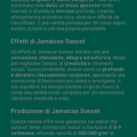
combinano note
dolci
, un
tocco gassoso
molto
marcato e sfumature
terrose
profonde, creando
un'esperienza aromatica ricca, diversa e difficile da
classificare. È una varietà pensata per chi cerca sapori
esotici, potenti e con una propria personalità.
Effetti di Jamaican Sunset
Gli effetti di Jamaican Sunset iniziano con una
sensazione stimolante, allegra ed euforica
, ideale
per migliorare l'umore, la
creatività
e i momenti
sociali. Successivamente, evolve verso un
profondo
e duraturo rilassamento corporeo
, apportando una
sensazione di benessere più calma e avvolgente. Il
suo equilibrio tra energia mentale e riposo fisico la
rende una varietà molto completa per chi cerca buone
vibrazioni, creatività e relax.
Produzione di Jamaican Sunset
Questa varietà offre rese generose sia indoor che
outdoor. Nelle coltivazioni indoor la fioritura è di
8-9
settimane
, offrendo raccolti di
550-580 g/m²
in