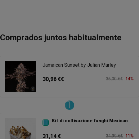
Comprados juntos habitualmente
Jamaican Sunset by Julian Marley
30,96 €€
36,00 €€
14%
Kit di coltivazione funghi Mexican

31,14 €
34,99 €€
11%