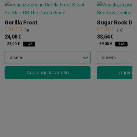
Gorilla Frost
(4)
(10)
24,08 €
33,54 €
28,00 €
39,00 €
-14%
-14%
Aggiungi al carrello
Aggiungi