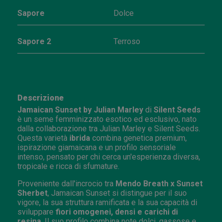
Sapore
Dolce
Sapore 2
Terroso
Descrizione
Jamaican Sunset by Julian Marley
di
Silent Seeds
è un seme femminizzato esotico ed esclusivo, nato
dalla collaborazione tra Julian Marley e Silent Seeds.
Questa varietà
ibrida
combina genetica premium,
ispirazione giamaicana e un profilo sensoriale
intenso, pensato per chi cerca un'esperienza diversa,
tropicale e ricca di sfumature.
Proveniente dall'incrocio tra
Mendo Breath x Sunset
Sherbet
, Jamaican Sunset si distingue per il suo
vigore, la sua struttura ramificata e la sua capacità di
sviluppare
fiori omogenei, densi e carichi di
resina
. Il suo profilo combina note dolci, gassose e