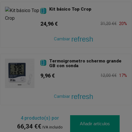
Kit básico Top Crop

24,96 €
31,20 €€
20%
refresh
Cambiar
Termoigrometro schermo grande

GB con sonda
9,96 €
12,00 €€
17%
refresh
Cambiar
4
producto(s) por
Añadir artículos
66,34 €€
IVA incluido