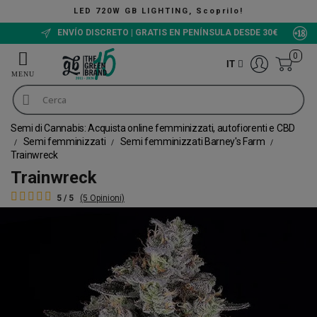
TING, Scoprilo!
The Green Bu
ENVÍO DISCRETO | GRATIS EN PENÍNSULA DESDE 30€
0
IT
Semi di Cannabis: Acquista online femminizzati, autofiorenti e CBD
Semi femminizzati
Semi femminizzati Barney's Farm
Trainwreck
Trainwreck
5 / 5
(5 Opinioni)