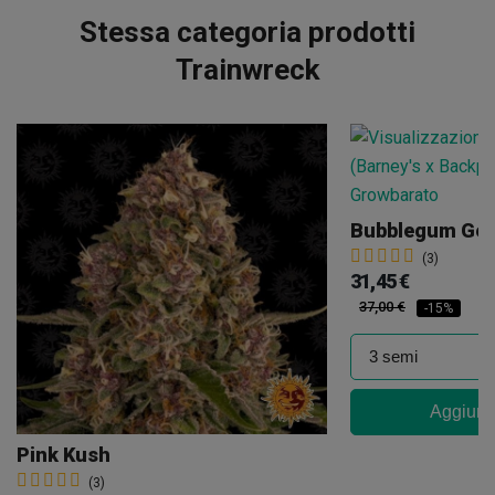
Stessa categoria prodotti
Trainwreck
(3)
31,45 €
37,00 €
-15%
Aggiungi
Pink Kush
(3)