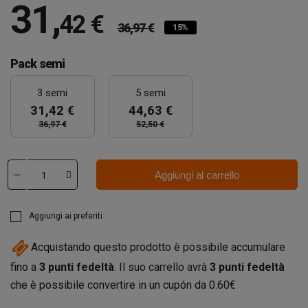
31
,
42 €
36,97 €
15%
Pack semi
3 semi
5 semi
31,42 €
44,63 €
36,97 €
52,50 €
Aggiungi al carrello
Aggiungi ai preferiti
Acquistando questo prodotto è possibile accumulare
fino a
3
punti fedeltà
. Il suo carrello avrà
3
punti fedeltà
che è possibile convertire in un cupón da
0.60€