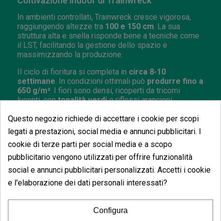
Coltivazione indoor di Trainwreck
In ambienti controllati, Trainwreck cresce vigorosa,
raggiungendo altezze tra
100 e 150 cm
. La sua
struttura alta e snella risponde bene a tecniche come
il LST, facilitando la gestione dello spazio e
massimizzando la produzione.
Il ciclo di fioritura si completa in
circa 8-10
settimane
. In condizioni ottimali può
produrre fino a
650 g/m²
. I fiori sono densi, ricoperti da tricomi
lucenti, con
tonalità verdi
e riflessi arancioni.
Questo negozio richiede di accettare i cookie per scopi
Coltivazione outdoor di Trainwreck
legati a prestazioni, social media e annunci pubblicitari. I
All’aperto, Trainwreck
esprime tutto il suo
cookie di terze parti per social media e a scopo
potenziale,
raggiungendo altezze impressionanti fino
a 3 metri. Preferisce
climi caldi e soleggiati,
pur
pubblicitario vengono utilizzati per offrire funzionalità
mostrando una notevole resistenza a parassiti, muffe
social e annunci pubblicitari personalizzati. Accetti i cookie
e funghi.
e l'elaborazione dei dati personali interessati?
Il raccolto sarà pronto tra
fine settembre e inizio
ottobre
nell’emisfero nord, con una produzione
straordinaria che può raggiungere fino a
2000 g per
Configura
pianta.