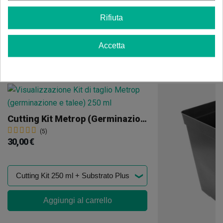
Rifiuta
Accetta
Potrebbe anche piacerti
Cutting Kit Metrop (Germinazione E Talea)
(5)
30,00 €
Aggiungi al carrello