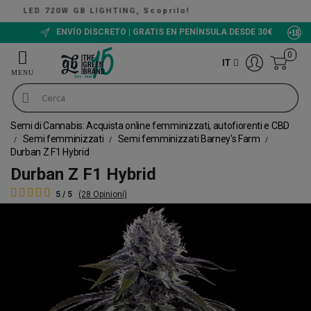
, Scoprilo!
The Green Bucket CBD, Ora disp
ENVÍO DISCRETO | GRATIS EN PENÍNSULA DESDE 30€
0
IT
Semi di Cannabis: Acquista online femminizzati, autofiorenti e CBD
Semi femminizzati
Semi femminizzati Barney's Farm
Durban Z F1 Hybrid
Durban Z F1 Hybrid
5 / 5
(28 Opinioni)