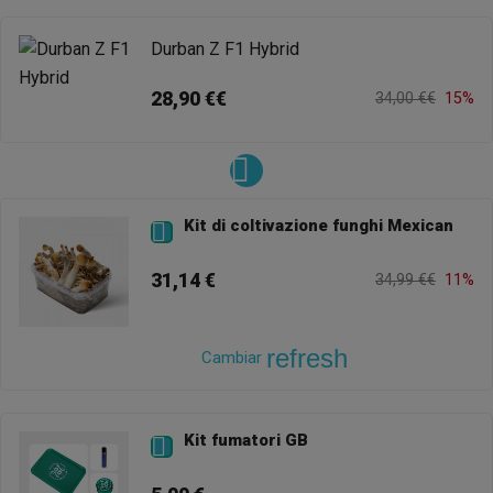
Durban Z F1 Hybrid
28,90 €€
34,00 €€
15%
Kit di coltivazione funghi Mexican

31,14 €
34,99 €€
11%
refresh
Cambiar
Kit fumatori GB
