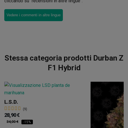
cliccando su "recensioni in altre lingue".
Vedere i commenti in altre lingue
Stessa categoria prodotti Durban Z
F1 Hybrid
L.S.D.
(9)
28,90 €
34,00 €
-15%