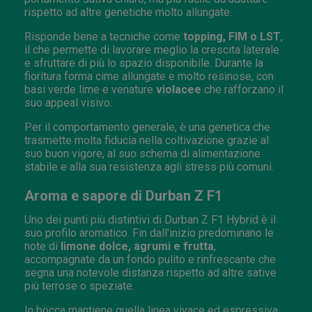
rispetto ad altre genetiche molto allungate.
Risponde bene a tecniche come
topping, FIM o LST
,
il che permette di lavorare meglio la crescita laterale
e sfruttare di più lo spazio disponibile. Durante la
fioritura forma cime allungate e molto resinose, con
basi verde lime e venature
violacee
che rafforzano il
suo appeal visivo.
Per il comportamento generale, è una genetica che
trasmette molta fiducia nella coltivazione grazie al
suo buon vigore, al suo schema di alimentazione
stabile e alla sua resistenza agli stress più comuni.
Aroma e sapore di Durban Z F1
Uno dei punti più distintivi di Durban Z F1 Hybrid è il
suo profilo aromatico. Fin dall'inizio predominano le
note di
limone dolce, agrumi e frutta
,
accompagnate da un fondo pulito e rinfrescante che
segna una notevole distanza rispetto ad altre sative
più terrose o speziate.
In bocca mantiene quella linea vivace ed espressiva,