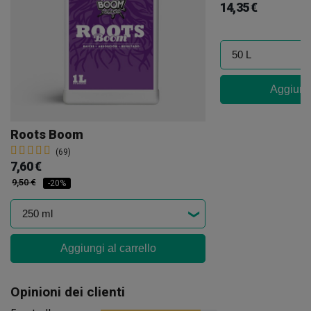
14,35 €
Aggiungi
Roots Boom
(69)
7,60 €
9,50 €
-20%
Aggiungi al carrello
Opinioni dei clienti