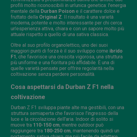
profili molto riconoscibili in un'unica genetica: l'energia
mentale della
Durban Poison
e il carattere dolce e
fruttato della
Original Z
. Il risultato è una varietà
moderna, potente e molto interessante per chi cerca
un'esperienza attiva, chiara e con un sapore molto più
attuale rispetto a quello di una sativa classica.
Oltre al suo profilo organolettico, uno dei suoi
maggiori punti di forza è il suo sviluppo come
ibrido
F1
, che favorisce una crescita vigorosa, una struttura
più uniforme e una fioritura più affidabile. È una di
quelle varietà pensate per offrire regolarità nella
coltivazione senza perdere personalità.
Cosa aspettarsi da Durban Z F1 nella
coltivazione
Durban Z F1 sviluppa piante alte ma gestibili, con una
struttura semiaperta che favorisce l'ingresso della
luce e la circolazione dell'aria. Indoor di solito si
muove tra
110-150 cm
, mentre outdoor può
raggiungere tra
180-250 cm
, mantenendo quindi un
portamento sativa chiaro, ma più facile da adattare