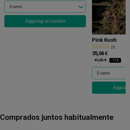
Aggiungi al carrello
Pink Kush
(3)
35,06 €
41,25 €
-15%
Aggiungi
Comprados juntos habitualmente