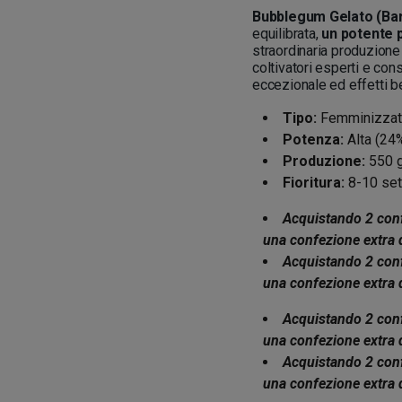
Bubblegum Gelato (Bar
equilibrata,
un potente p
straordinaria produzione
coltivatori esperti e co
eccezionale ed effetti be
Tipo:
Femminizzata
Potenza:
Alta (24
Produzione:
550 g
Fioritura:
8-10 set
Acquistando 2 conf
una confezione extra 
Acquistando 2 conf
una confezione extra 
Acquistando 2 conf
una confezione extra 
Acquistando 2 conf
una confezione extra 