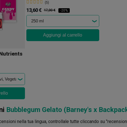
(5)
13,60 €
17,00 €
-20%
Aggiungi al carrello
Nutrients
rello
ni
Bubblegum Gelato (Barney's x Backpac
ensioni nella tua lingua, controllale tutte cliccando su "recensioni 