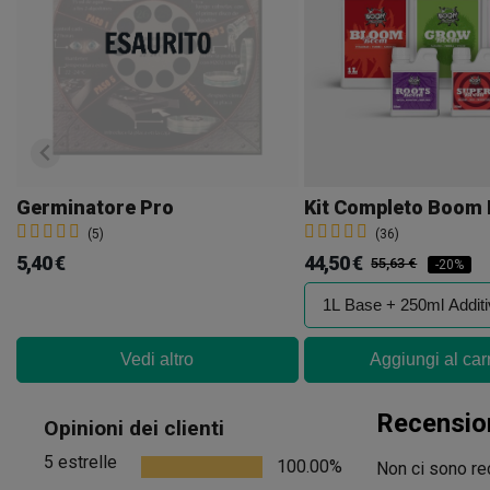
Germinatore Pro
Kit Completo Boom 
(5)
(36)
5,40 €
44,50 €
55,63 €
-20%
Vedi altro
Aggiungi al car
Recensio
Opinioni dei clienti
5 estrelle
100.00%
Non ci sono rec