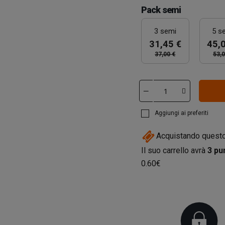
Pack semi
3 semi
5 s
31,45 €
45,
37,00 €
53,0
Aggiungi ai preferiti
Acquistando questo
Il suo carrello avrà
3
pun
0.60€