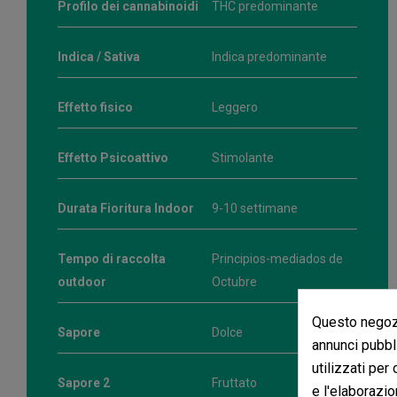
Profilo dei cannabinoidi
THC predominante
Indica / Sativa
Indica predominante
Effetto fisico
Leggero
Effetto Psicoattivo
Stimolante
Durata Fioritura Indoor
9-10 settimane
Tempo di raccolta
Principios-mediados de
outdoor
Octubre
Questo negozi
Sapore
Dolce
annunci pubbli
utilizzati per
Sapore 2
Fruttato
e l'elaborazio