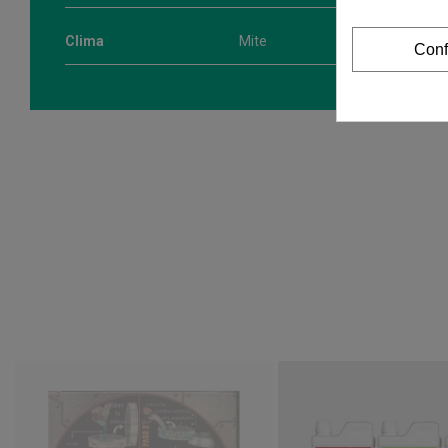
Clima
Mite
Conf