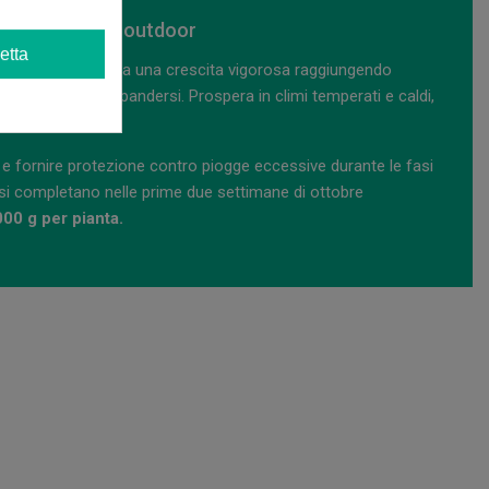
ackpack Boyz) outdoor
etta
ack Boyz)
mostra una crescita vigorosa raggiungendo
fficiente per espandersi. Prospera in climi temperati e caldi,
 genetico.
e fornire protezione contro piogge eccessive durante le fasi
lti si completano nelle prime due settimane di ottobre
000 g per pianta.