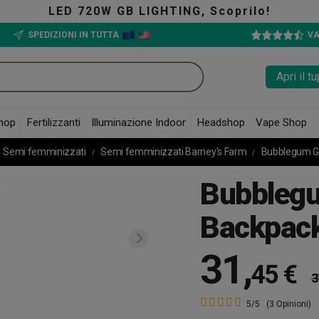
 GB LIGHTING, Scoprilo!
SPEDIZIONI IN TUTTA
VA
Apri il 
hop
Fertilizzanti
Illuminazione Indoor
Headshop
Vape Shop
Semi femminizzati
Semi femminizzati Barney's Farm
Bubblegum Ge
Bubblegu
Backpack
31
,
45 €
3
5/5
(3 Opinioni)