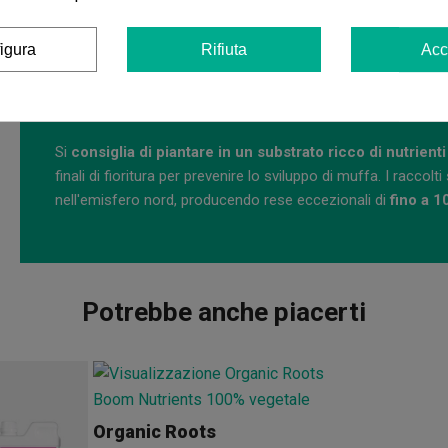
Come coltivare Bubblegum Gelato (Barney's x B
igura
Rifiuta
Acc
In ambienti esterni,
Bubblegum Gelato (Barney's x Backp
altezze impressionanti di
fino a 225 cm
quando ha spazio su
simili al Mediterraneo, dove può sviluppare il suo potenziale
Si
consiglia di piantare in un substrato ricco di nutrienti
finali di fioritura per prevenire lo sviluppo di muffa. I racco
nell'emisfero nord, producendo rese eccezionali di
fino a 1
Potrebbe anche piacerti
Organic Roots