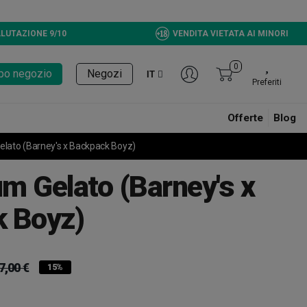
LUTAZIONE 9/10
VENDITA VIETATA AI MINORI
0
tupo negozio
Negozi
IT
Preferiti
Offerte
Blog
lato (Barney's x Backpack Boyz)
m Gelato (Barney's x
 Boyz)
7,00 €
15%