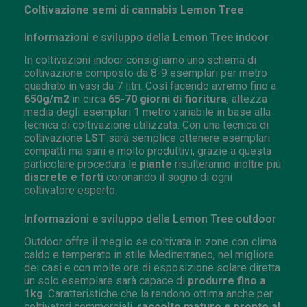
Coltivazione semi di cannabis Lemon Tree
Informazioni e sviluppo della Lemon Tree indoor
In coltivazioni indoor consigliamo uno schema di
coltivazione composto da 8-9 esemplari per metro
quadrato in vasi da 7 litri. Così facendo avremo fino a
650g/m2
in circa
65-70 giorni di fioritura
, altezza
media degli esemplari 1 metro variabile in base alla
tecnica di coltivazione utilizzata. Con una tecnica di
coltivazione
LST
sarà semplice ottenere esemplari
compatti ma sani e molto produttivi, grazie a questa
particolare procedura le
piante
risulteranno inoltre più
discrete e forti
coronando il sogno di ogni
coltivatore esperto.
Informazioni e sviluppo della Lemon Tree outdoor
Outdoor offre il meglio se coltivata in zone con clima
caldo e temperato in stile Mediterraneo, nel migliore
dei casi e con molte ore di esposizione solare diretta
un solo esemplare sarà capace di
produrre fino a
1kg
. Caratteristiche che la rendono ottima anche per
coltivatori commerciali,
raccolto maturo e pronto al