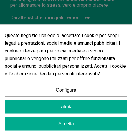
per allontanare lo stress, vero e proprio piacere.
Caratteristiche principali Lemon Tree:
Sativa/Indica
: 45/55%
Fioritura
: Indoor 10 settimane. Outdoor metà
Questo negozio richiede di accettare i cookie per scopi
ottobre.
legati a prestazioni, social media e annunci pubblicitari. I
Altezza
: Indoor 0,8-1m. Outdoor 1,5-2m.
cookie di terze parti per social media e a scopo
pubblicitario vengono utilizzati per offrire funzionalità
social e annunci pubblicitari personalizzati. Accetti i cookie
e l'elaborazione dei dati personali interessati?
Potrebbe anche piacerti
Configura
Rifiuta
Candy Boom
Accetta
(77)