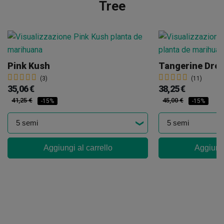
Tree
Pink Kush
Tangerine Dre
(3)
(11)
35,06 €
38,25 €
41,25 €
45,00 €
-15%
-15%
Aggiungi al carrello
Aggiungi