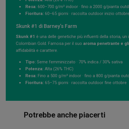
Resa:
600–700 g/m² indoor · fino a 2000 g/pianta out
Fioritura:
60–65 giorni · raccolta outdoor inizio ottobr
Skunk #1 di Barney’s Farm
Skunk #1
è una delle genetiche più influenti della storia, 
Colombian Gold. Famosa per il suo
aroma penetrante e gli 
affidabilità e carattere.
Tipo:
Seme femminizzato · 70% indica / 30% sativa
Potenza:
Alta (26% THC)
Resa:
Fino a 500 g/m² indoor · fino a 800 g/pianta out
Fioritura:
65–75 giorni · raccolta outdoor fine ottobre
Potrebbe anche piacerti