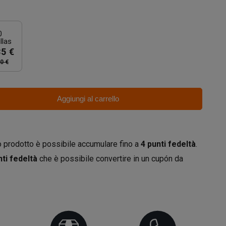
0
llas
35 €
0 €
Aggiungi al carrello
 prodotto è possibile accumulare fino a
4
punti fedeltà
.
ti fedeltà
che è possibile convertire in un cupón da