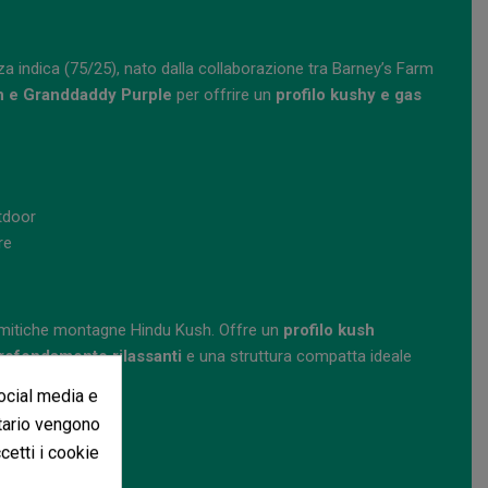
 indica (75/25), nato dalla collaborazione tra Barney’s Farm
 e Granddaddy Purple
per offrire un
profilo kushy e gas
tdoor
re
le mitiche montagne Hindu Kush. Offre un
profilo kush
profondamente rilassanti
e una struttura compatta ideale
social media e
itario vengono
ccetti i cookie
door