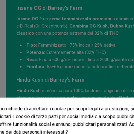
Insane OG di Barney’s Farm
Insane OG
è un
seme femminizzato premium
a dominanza
e B-Real (Dr. Greenthumb).
Combina OG Kush, Bubba Kush
classico
con una potenza estrema del
32% di THC
.
Tipo:
Femminizzato · 75% indica / 25% sativa
Potenza:
Estremamente alta (32% THC)
Resa:
Fino a 600 g/m² indoor · fino a 2000 g/pianta ou
Fioritura:
55–65 giorni · raccolta outdoor fine settemb
Hindu Kush di Barney’s Farm
Hindu Kush
è un’indica pura 100% landrace, originaria del
classico, terroso e agrumato
, accompagnato da
effetti 
per coltivatori tradizionali.
o richiede di accettare i cookie per scopi legati a prestazioni, 
citari. I cookie di terze parti per social media e a scopo pubblic
Tipo:
Seme femminizzato · 100% indica
 offrire funzionalità social e annunci pubblicitari personalizzati. A
Potenza:
Alta (26% THC)
Resa:
550–600 g/m² indoor · fino a 1000 g/pianta out
ne dei dati personali interessati?