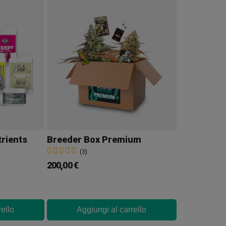
trients
Breeder Box Premium
(3)
200,00 €
rello
Aggiungi al carrello