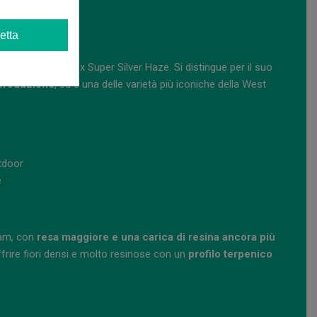
e
etta
cross Blueberry x Super Silver Haze. Si distingue per il suo
a produzione
, ed è una delle varietà più iconiche della West
tdoor
e
dam, con
resa maggiore e una carica di resina ancora più
ffrire fiori densi e molto resinose con un
profilo terpenico