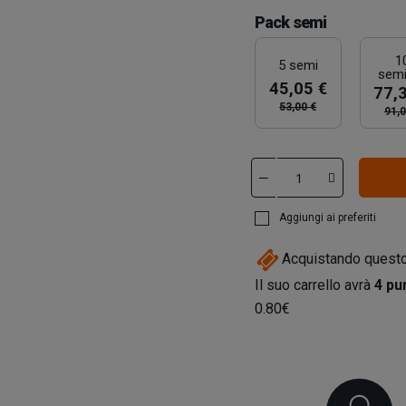
Pack semi
1
5 semi
semi
45,05 €
77,
53,00 €
91,0
Aggiungi ai preferiti
Acquistando questo
Il suo carrello avrà
4
pun
0.80€