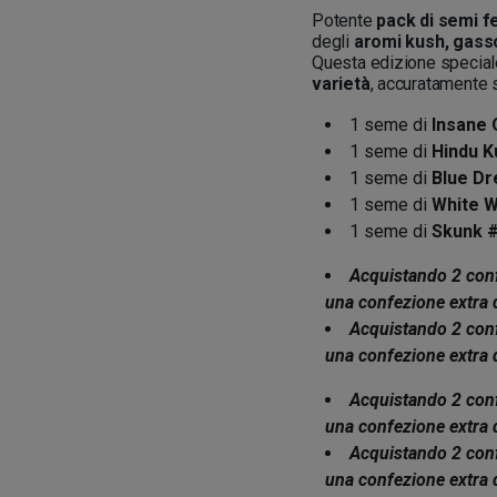
Potente
pack di semi f
degli
aromi kush, gasso
Questa edizione special
varietà
, accuratamente 
1 seme di
Insane
1 seme di
Hindu K
1 seme di
Blue D
1 seme di
White 
1 seme di
Skunk 
Acquistando 2 conf
una confezione extra 
Acquistando 2 conf
una confezione extra 
Acquistando 2 conf
una confezione extra 
Acquistando 2 conf
una confezione extra 