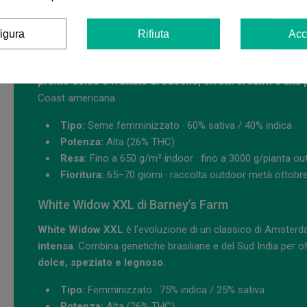
Fioritura:
55–65 giorni · raccolta outdoor inizio ottobr
igura
Rifiuta
Acc
Blue Dream di Barney’s Farm
Blue Dream
è un ibrido a dominanza sativa (60/40) nato dal 
profilo dolce e fruttato di bacche, effetti creativi e alt
Coast americana.
Tipo:
Seme femminizzato · 60% sativa / 40% indica
Potenza:
Alta (26% THC)
Resa:
Fino a 650 g/m² indoor · fino a 3000 g/pianta ou
Fioritura:
65–70 giorni · raccolta outdoor metà ottobr
White Widow XXL di Barney’s Farm
White Widow XXL
è l’evoluzione di un classico di Amster
intensa
. Combina genetiche brasiliane e del Sud India per o
dolce, speziato e legnoso
.
Tipo:
Femminizzato · 75% indica / 25% sativa
Potenza:
Alta (26% THC)