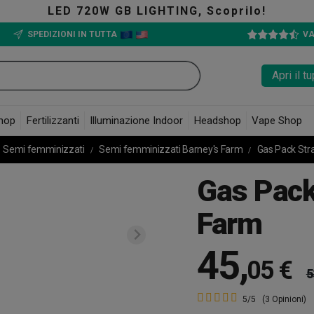
LED 720W GB LIGHTING, Scoprilo!
SPEDIZIONI IN TUTTA
VA
Apri il 
hop
Fertilizzanti
Illuminazione Indoor
Headshop
Vape Shop
Semi femminizzati
Semi femminizzati Barney's Farm
Gas Pack Str
Gas Pack
Farm
45
,
05 €
5
5/5
(3 Opinioni)