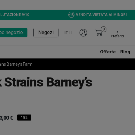
LUTAZIONE 9/10
VENDITA VIETATA AI MINORI
0
tupo negozio
Negozi
IT
Preferiti
Offerte
Blog
ains Barney’s Farm
 Strains Barney’s
3,00 €
15%