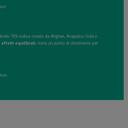
door
e
un ibrido 70% indica creato da Afghan, Acapulco Gold e
effetti equilibrati
, resta un punto di riferimento per
door