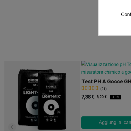
Conf
Test PH A Gocce G
(21)
7,38 €
8,20 €
-10%
Aggiungi al car