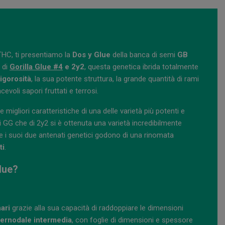
 THC, ti presentiamo la
Dos y Glue
della banca di semi
GB
o di
Gorilla Glue #4
e 2y2
, questa genetica ibrida totalmente
igorosità
, la sua potente struttura, la grande quantità di rami
evoli sapori fruttati e terrosi.
migliori caratteristiche di una delle varietà più potenti e
i GG che di 2y2 si è ottenuta una varietà incredibilmente
e i suoi due antenati genetici godono di una rinomata
ti
.
lue?
ari
grazie alla sua capacità di raddoppiare le dimensioni
ternodale intermedia
, con foglie di dimensioni e spessore