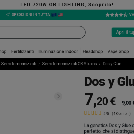
 720W GB LIGHTING, Scoprilo!
SPEDIZIONI IN TUTTA
VA
Apri il 
hop
Fertilizzanti
Illuminazione Indoor
Headshop
Vape Shop
Semi femminizzati
Semi femminizzati GB Strains
Dos y Glue
Dos y Gl
7
,
20 €
9,00 
5/5
(4 Opinioni)
La genetica Dos y Glue d
perfetto, che si distingu