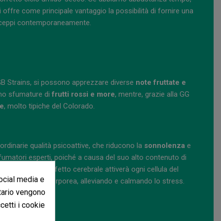
i offre come principale vantaggio la possibilità di fornire una
iù ceppi contemporaneamente.
GB Strains, si possono apprezzare diverse
note fruttate e
vano sfumature di
frutti rossi e more
, mentre, grazie alla GG
te
, molto tipiche del Colorado.
aordinarie qualità psicoattive, che riducono la
sonnolenza
e
er fumatori esperti, poiché a causa del suo alto contenuto di
 L'effusivo effetto cerebrale attiverà ogni cellula del
social media e
le pesantezza corporea, alleviando e calmando lo stress.
itario vengono
ccetti i cookie