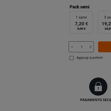
Pack semi
1 semi
3 s
7,20 €
19,2
9,00 €
24,0
Aggiungi ai preferiti