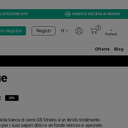
LUTAZIONE 9/10
VENDITA VIETATA AI MINORI
0
tupo negozio
Negozi
IT
Preferiti
Offerte
Blog
ue
€
20%
ella banca di semi GB Strains è un ibrido totalmente
e per i suoi sapori dolci e un fondo terroso e speziato.