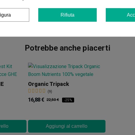
Fioritura: 9-10 settimane indoor e inizio o metà ottobr
Altezza: 0,8-1,3 m indoor e 1,6-2,2 m outdoor.
igura
Rifiuta
Acc
Potrebbe anche piacerti
HE
Organic Tripack
(9)
16,88 €
22,50 €
-25%
rello
Aggiungi al carrello