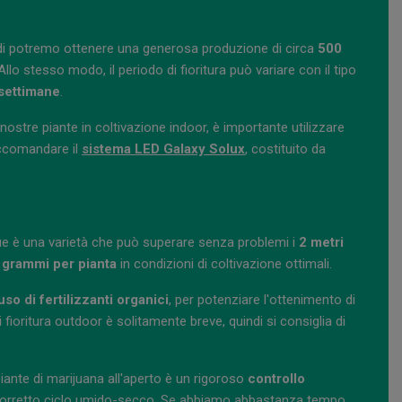
ndi potremo ottenere una generosa produzione di circa
500
llo stesso modo, il periodo di fioritura può variare con il tipo
 settimane
.
nostre piante in coltivazione indoor, è importante utilizzare
accomandare il
sistema LED Galaxy Solux
, costituito da
lue è una varietà che può superare senza problemi i
2 metri
 grammi per pianta
in condizioni di coltivazione ottimali.
uso di fertilizzanti organici
, per potenziare l'ottenimento di
 fioritura outdoor è solitamente breve, quindi si consiglia di
piante di marijuana all'aperto è un rigoroso
controllo
un corretto ciclo umido-secco. Se abbiamo abbastanza tempo,