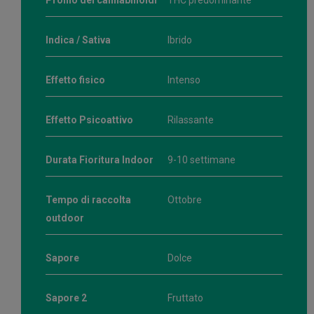
Profilo dei cannabinoidi
THC predominante
Indica / Sativa
Ibrido
Effetto fisico
Intenso
Effetto Psicoattivo
Rilassante
Durata Fioritura Indoor
9-10 settimane
Tempo di raccolta
Ottobre
outdoor
Sapore
Dolce
Sapore 2
Fruttato