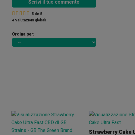
Scrivi il tuo commento
5
de
5
4 Valutazioni globali
Ordina per:
Strawberry Cake U