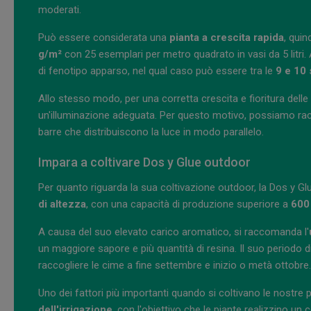
moderati.
Può essere considerata una
pianta a crescita rapida
, qui
g/m²
con 25 esemplari per metro quadrato in vasi da 5 litri. A
di fenotipo apparso, nel qual caso può essere tra le
9 e 10
Allo stesso modo, per una corretta crescita e fioritura delle 
un'illuminazione adeguata. Per questo motivo, possiamo r
barre che distribuiscono la luce in modo parallelo.
Impara a coltivare Dos y Glue outdoor
Per quanto riguarda la sua coltivazione outdoor, la Dos y G
di altezza
, con una capacità di produzione superiore a
600
A causa del suo elevato carico aromatico, si raccomanda l'
un maggiore sapore e più quantità di resina. Il suo periodo di
raccogliere le cime a fine settembre e inizio o metà ottobre.
Uno dei fattori più importanti quando si coltivano le nostre 
dell'irrigazione
, con l'obiettivo che le piante realizzino 