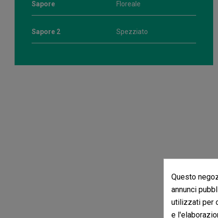
Sapore
Floreale
Sapore 2
Spezziato
Questo negozi
annunci pubbli
utilizzati per
e l'elaborazio