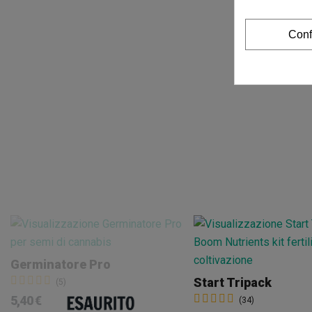
Conf
Germinatore Pro
Start Tripack
(5)
5,40 €
(34)