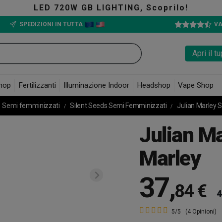
IGHTING, Scoprilo!
SPEDIZIONI IN TUTTA
VA
Apri il 
hop
Fertilizzanti
Illuminazione Indoor
Headshop
Vape Shop
Semi femminizzati
Silent Seeds Semi Femminizzati
Julian Marley S
Julian Ma
Marley
37
,
84 €
4
5/5
(4 Opinioni)