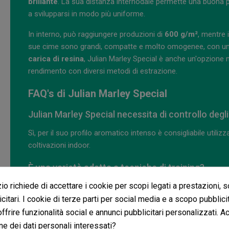
brillante
. La sua distanza internodale permette una buona pene
a svilupparsi in modo più uniforme.
In interno, può raggiungere produzioni di
600 g/m²
, mentre 
sue cime sono grandi, compatte e molto omogenee, con un'
carica di resina
, Julian Marley Special è anche un'opzione 
rendimento con diversi metodi di estrazione.
FAQ's di Julian Marley Special
Julian Marley Special necessita di controllo degli
Sì, per il suo profilo aromatico intenso è consigliabile utiliz
coltivazioni indoor.
È una varietà adatta a tecniche di training?
o richiede di accettare i cookie per scopi legati a prestazioni, 
Sì, per la sua struttura ramificata può rispondere bene a tec
progressivo e senza generare troppo stress.
citari. I cookie di terze parti per social media e a scopo pubblic
 offrire funzionalità social e annunci pubblicitari personalizzati. A
Julian Marley Special è consigliabile per coltivato
ne dei dati personali interessati?