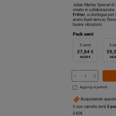
Julian Marley Special di
creato in collaborazione
Fritter
, si distingue per
aromi Kush terrosi, flore
buone vibrazioni.
Pack semi
3 semi
5 s
37,84 €
55,
44,00 €
64,0
Aggiungi ai preferiti
Acquistando questo
Il suo carrello avrà
3
pun
0.60€