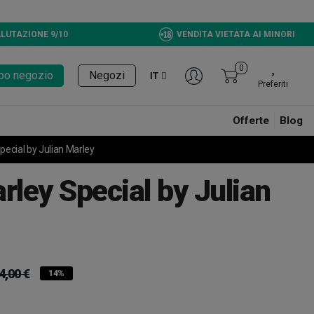
LUTAZIONE 9/10
VENDITA VIETATA AI MINORI
0
tupo negozio
Negozi
IT
Preferiti
Offerte
Blog
pecial by Julian Marley
rley Special by Julian
4,00 €
14%