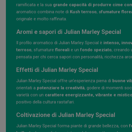
ramificata e la sua
grande capacità di produrre cime com
aromatico combina note di
Kush terroso
,
sfumature florea
originale e molto raffinata.
Aromi e sapori di Julian Marley Special
Il profilo aromatico di Julian Marley Special è
intenso, inno
terroso
, sfumature
floreali
e un
fondo speziato
, creando 
pensata per chi cerca sapori con personalità, ricchezza ar
Effetti di Julian Marley Special
Julian Marley Special offre un'esperienza piena di
buone vi
orientati a
potenziare la creatività
, godere di momenti soci
varietà con un
carattere energizzante, vibrante e mistic
positivo della cultura rastafari.
Coltivazione di Julian Marley Special
Julian Marley Special forma piante di grande bellezza, con
f