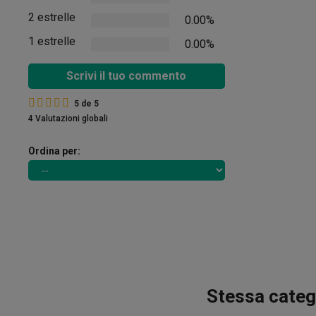
2 estrelle
0.00%
1 estrelle
0.00%
Scrivi il tuo commento
5
de
5
4 Valutazioni globali
Ordina per:
Stessa catego