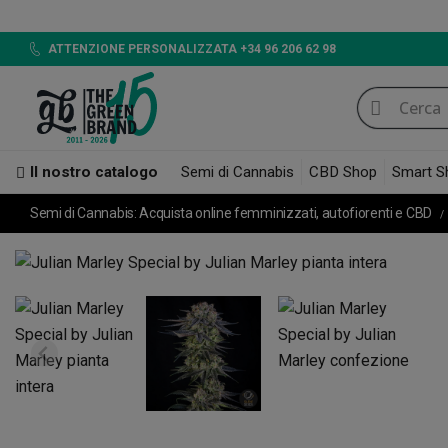
LED 720W GB L
ATTENZIONE PERSONALIZZATA +34 96 206 62 98
Il nostro catalogo
Semi di Cannabis
CBD Shop
Smart S
Semi di Cannabis: Acquista online femminizzati, autofiorenti e CBD