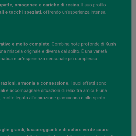
patte, omogenee e cariche di resina
. Il suo profilo
li e tocchi speziati
, offrendo un'esperienza intensa,
vativo e molto completo
. Combina note profonde di
Kush
una miscela originale e diversa dal solito. È una varietà
omatica e un'esperienza sensoriale più complessa.
brazioni, armonia e connessione
. I suoi effetti sono
ali e accompagnare situazioni di relax tra amici. È una
o
, molto legata all'ispirazione giamaicana e allo spirito
oglie grandi, lussureggianti e di colore verde scuro