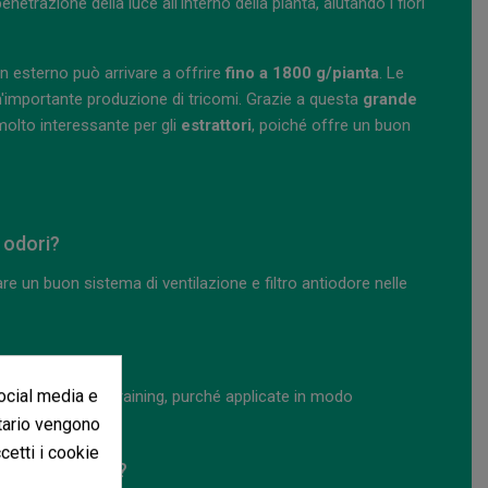
trazione della luce all'interno della pianta, aiutando i fiori
in esterno può arrivare a offrire
fino a 1800 g/pianta
. Le
importante produzione di tricomi. Grazie a questa
grande
molto interessante per gli
estrattori
, poiché offre un buon
 odori?
zare un buon sistema di ventilazione e filtro antiodore nelle
social media e
niche di guida o training, purché applicate in modo
itario vengono
ccetti i cookie
ri principianti?