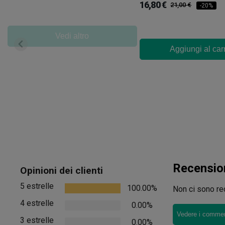
16,80 €
21,00 €
-20%
Vedi altro
Aggiungi al car
Recensio
Opinioni dei clienti
5 estrelle
100.00%
Non ci sono rec
4 estrelle
0.00%
Vedere i comment
3 estrelle
0.00%