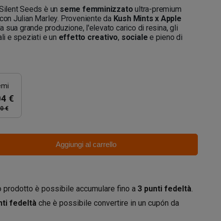
 Silent Seeds è un
seme femminizzato
ultra-premium
 con Julian Marley. Proveniente da
Kush Mints x Apple
 la sua grande produzione, l'elevato carico di resina, gli
ali e speziati e un
effetto creativo
,
sociale
e pieno di
emi
04 €
0 €
Aggiungi al carrello
 prodotto è possibile accumulare fino a
3
punti fedeltà
.
ti fedeltà
che è possibile convertire in un cupón da