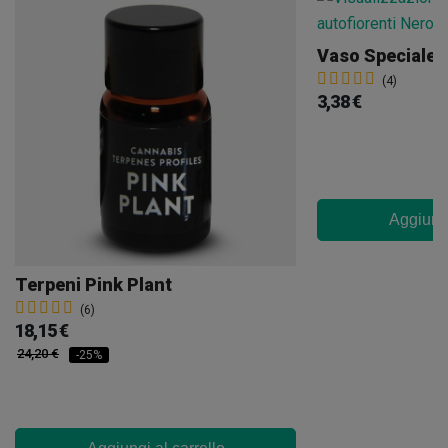
Vaso Speciale 
(4)
3,38 €
Aggiungi
Terpeni Pink Plant
(6)
18,15 €
24,20 €
-25%