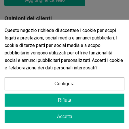
Aggiungi al carrello
Opinioni dei clienti
5 estrelle
0.00%
Questo negozio richiede di accettare i cookie per scopi
4 estrelle
legati a prestazioni, social media e annunci pubblicitari. I
100.00%
cookie di terze parti per social media e a scopo
3 estrelle
0.00%
pubblicitario vengono utilizzati per offrire funzionalità
2 estrelle
0.00%
social e annunci pubblicitari personalizzati. Accetti i cookie
1 estrelle
0.00%
e l'elaborazione dei dati personali interessati?
Scrivi il tuo commento
Configura
4
de
5
5 Valutazioni globali
Rifiuta
Ordina per:
Accetta