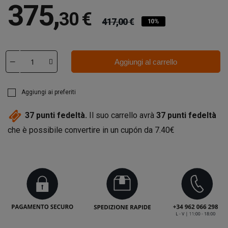
375
,
30 €
417,00 €
10%
Aggiungi al carrello
Aggiungi ai preferiti
37
punti fedeltà.
Il suo carrello avrà
37
punti fedeltà
che è possibile convertire in un cupón da
7.40€