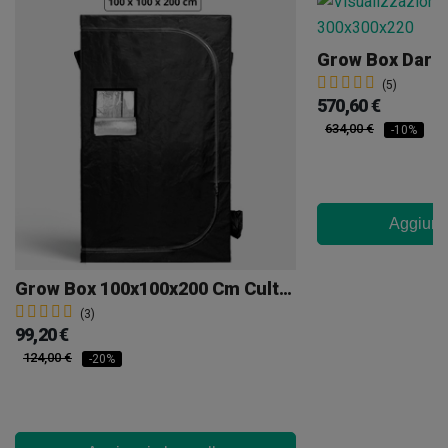
Grow Box Dark
(5)
570,60 €
634,00 €
-10%
Aggiungi
Grow Box 100x100x200 Cm Cultibox Light Plus
(3)
99,20 €
124,00 €
-20%