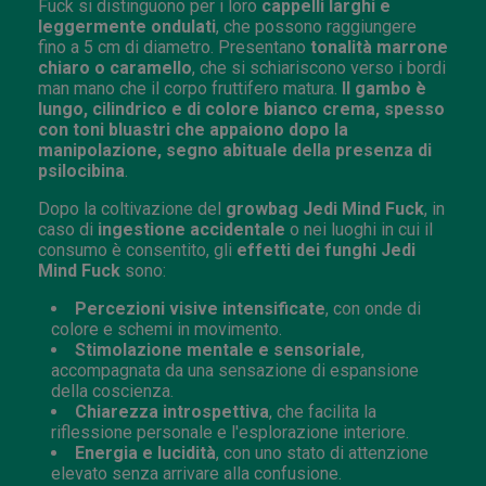
Fuck si distinguono per i loro
cappelli larghi e
leggermente ondulati
, che possono raggiungere
fino a 5 cm di diametro. Presentano
tonalità marrone
chiaro o caramello
, che si schiariscono verso i bordi
man mano che il corpo fruttifero matura.
Il gambo è
lungo, cilindrico e di colore bianco crema, spesso
con toni bluastri che appaiono dopo la
manipolazione, segno abituale della presenza di
psilocibina
.
Dopo la coltivazione del
growbag Jedi Mind Fuck
, in
caso di
ingestione accidentale
o nei luoghi in cui il
consumo è consentito, gli
effetti dei funghi Jedi
Mind Fuck
sono:
Percezioni visive intensificate
, con onde di
colore e schemi in movimento.
Stimolazione mentale e sensoriale
,
accompagnata da una sensazione di espansione
della coscienza.
Chiarezza introspettiva
, che facilita la
riflessione personale e l'esplorazione interiore.
Energia e lucidità
, con uno stato di attenzione
elevato senza arrivare alla confusione.