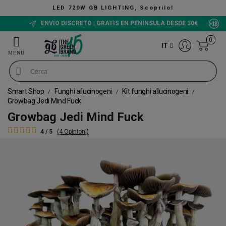
 720W GB LIGHTING, Scoprilo!
ENVÍO DISCRETO | GRATIS EN PENÍNSULA DESDE 30€
0
IT
Smart Shop
Funghi allucinogeni
Kit funghi allucinogeni
Growbag Jedi Mind Fuck
Growbag Jedi Mind Fuck
4 / 5
(4 Opinioni)