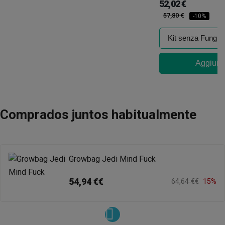
52,02 €
57,80 €
-10%
Aggiungi
Comprados juntos habitualmente
Growbag Jedi Mind Fuck
54,94 €€
64,64 €€
15%