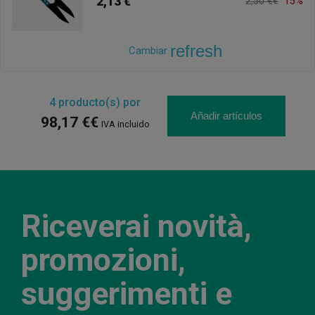
2,13 €
2,50 €€
15%
refresh
Cambiar
4
producto(s) por
Añadir artículos
98,17 €€
IVA incluido
Riceverai novità,
promozioni,
suggerimenti e