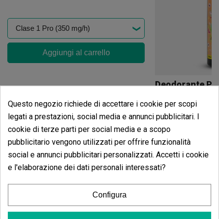
Aggiungi al carrello
(5)
Questo negozio richiede di accettare i cookie per scopi
4,95 €
legati a prestazioni, social media e annunci pubblicitari. I
5,50 €
-10%
cookie di terze parti per social media e a scopo
pubblicitario vengono utilizzati per offrire funzionalità
social e annunci pubblicitari personalizzati. Accetti i cookie
Aggiungi
e l'elaborazione dei dati personali interessati?
Opinioni dei clienti
Configura
5 estrelle
80.00%