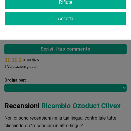
Rifiuta
4 estrelle
20.00%
3 estrelle
0.00%
Accetta
2 estrelle
0.00%
1 estrelle
0.00%
Scrivi il tuo commento
4.80
de
5
5 Valutazioni globali
Ordina per:
Recensioni
Ricambio Ozoduct Clivex
Non ci sono recensioni nella tua lingua, controllale tutte
cliccando su "recensioni in altre lingue".