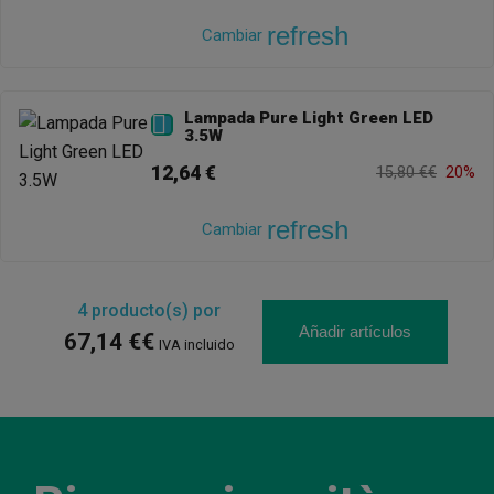
refresh
Cambiar
Lampada Pure Light Green LED

3.5W
12,64 €
15,80 €€
20%
refresh
Cambiar
4
producto(s) por
Añadir artículos
67,14 €€
IVA incluido