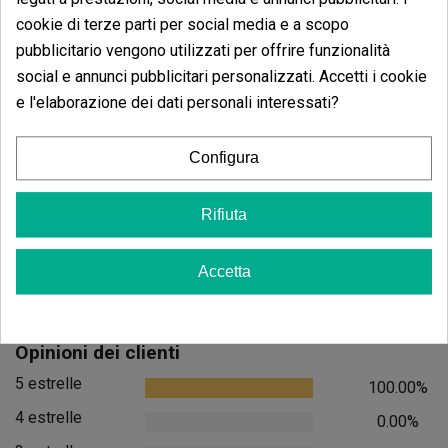
cookie di terze parti per social media e a scopo
pubblicitario vengono utilizzati per offrire funzionalità
Aggiungi
social e annunci pubblicitari personalizzati. Accetti i cookie
e l'elaborazione dei dati personali interessati?
Kit Germinazione GB The Green Brand
(20)
Configura
11,90 €
Rifiuta
Accetta
Aggiungi al carrello
Opinioni dei clienti
5 estrelle
100.00%
4 estrelle
0.00%