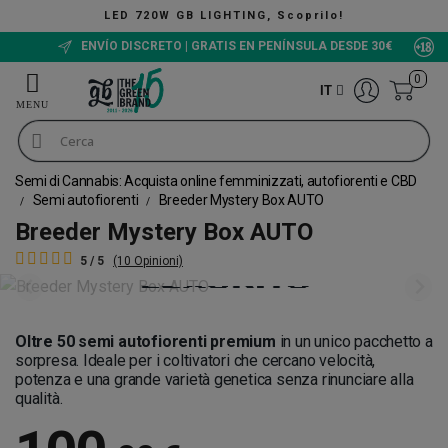
LED 720W GB LIGHTING, Scoprilo!
ENVÍO DISCRETO | GRATIS EN PENÍNSULA DESDE 30€
0
IT
Semi di Cannabis: Acquista online femminizzati, autofiorenti e CBD
Semi autofiorenti
Breeder Mystery Box AUTO
Breeder Mystery Box AUTO
5 / 5
(10 Opinioni)
Oltre 50 semi autofiorenti premium
in un unico pacchetto a
sorpresa. Ideale per i coltivatori che cercano velocità,
potenza e una grande varietà genetica senza rinunciare alla
qualità.