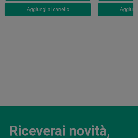
Aggiungi al carrello
Aggiungi
Riceverai novità,